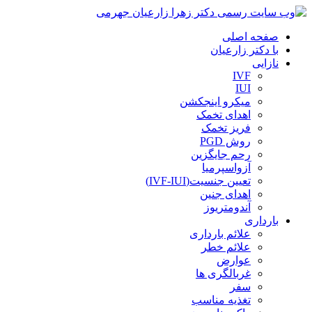
صفحه اصلی
با دکتر زارعیان
نازایی
IVF
IUI
میکرو اینجکشن
اهدای تخمک
فریز تخمک
روش PGD
رحم جایگزین
آزواسپرمیا
تعیین جنسیت(IVF-IUI)
اهدای جنین
آندومتریوز
بارداری
علائم بارداری
علائم خطر
عوارض
غربالگری ها
سفر
تغذیه مناسب