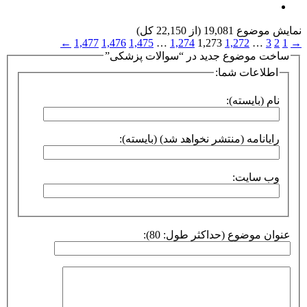
نمایش موضوع 19,081 (از 22,150 کل)
←
1,477
1,476
1,475
…
1,274
1,273
1,272
…
3
2
1
→
ساخت موضوع جدید در “سوالات پزشکی”
اطلاعات شما:
نام (بایسته):
رایانامه (منتشر نخواهد شد) (بایسته):
وب سایت:
عنوان موضوع (حداکثر طول: 80):