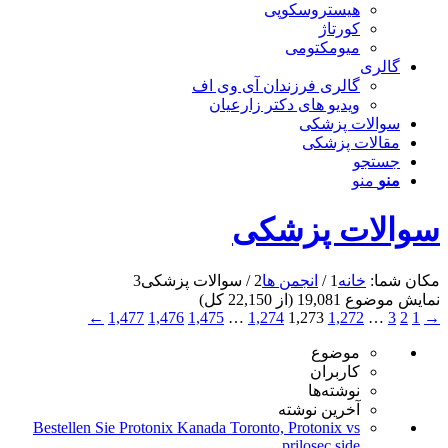
هیستروسکوپی
کورتاژ
میومکتومی
گالری
گالری فرزندان آی وی اف
ویدیو های دکتر زارعیان
سوالات پزشکی
مقالات پزشکی
جستجو
منو
منو
سوالات پزشکی
مکان شما:
خانه
1
/
انجمن ها
2
/
سوالات پزشکی
3
نمایش موضوع 19,081 (از 22,150 کل)
←
1,477
1,476
1,475
…
1,274
1,273
1,272
…
3
2
1
→
موضوع
کاربران
نوشته‌ها
آخرین نوشته
Bestellen Sie Protonix Kanada Toronto, Protonix vs
prilosec side