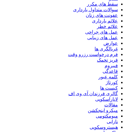
سقط های مکرر
سوالات متداول بارداری
عفونت های زنان
علائم بارداری
علائم خطر
عمل های جراحی
عمل های زیبایی
عوارض
غربالگری ها
فرم درخواست رزرو وقت
فریز تخمک
فیبروم
قاعدگی
کلمه عبور
کورتاژ
کیست ها
گالری فرزندان آی وی اف
لاپاراسکوپی
مقالات
میکرو اینجکشن
میومکتومی
نازایی
هیستروسکوپی