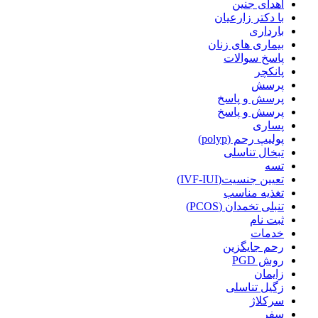
اهدای جنین
با دکتر زارعیان
بارداری
بیماری های زنان
پاسخ سوالات
پانکچر
پرسش
پرسش و پاسخ
پرسش و پاسخ
پساری
پولیپ رحم (polyp)
تبخال تناسلی
تسه
تعیین جنسیت(IVF-IUI)
تغذیه مناسب
تنبلی تخمدان (PCOS)
ثبت نام
خدمات
رحم جایگزین
روش PGD
زایمان
زگیل تناسلی
سرکلاژ
سفر