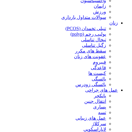
واکسیناسیون
زایمان
ورزش
سوالات متداول بارداری
زنان
تنبلی تخمدان (PCOS)
پولیپ رحم (polyp)
تبخال تناسلی
زگیل تناسلی
سقط های مکرر
عفونت های زنان
فیبروم
قاعدگی
کیست ها
یائسگی
یائسگی زودرس
عمل های جراحی
پانکچر
انتقال جنین
پساری
تسه
عمل های زیبایی
سرکلاژ
لاپاراسکوپی