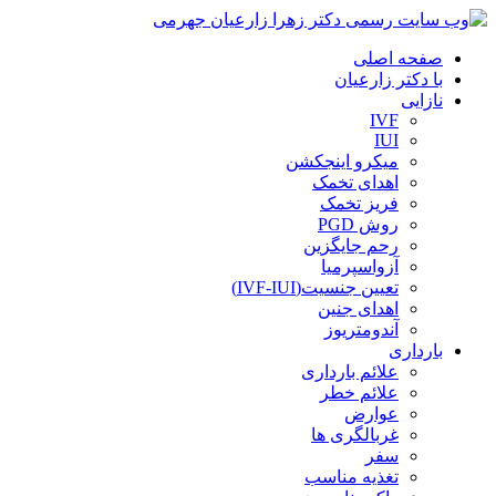
صفحه اصلی
با دکتر زارعیان
نازایی
IVF
IUI
میکرو اینجکشن
اهدای تخمک
فریز تخمک
روش PGD
رحم جایگزین
آزواسپرمیا
تعیین جنسیت(IVF-IUI)
اهدای جنین
آندومتریوز
بارداری
علائم بارداری
علائم خطر
عوارض
غربالگری ها
سفر
تغذیه مناسب