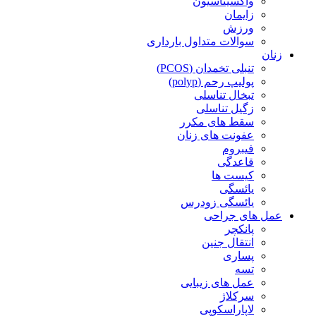
واکسیناسیون
زایمان
ورزش
سوالات متداول بارداری
زنان
تنبلی تخمدان (PCOS)
پولیپ رحم (polyp)
تبخال تناسلی
زگیل تناسلی
سقط های مکرر
عفونت های زنان
فیبروم
قاعدگی
کیست ها
یائسگی
یائسگی زودرس
عمل های جراحی
پانکچر
انتقال جنین
پساری
تسه
عمل های زیبایی
سرکلاژ
لاپاراسکوپی