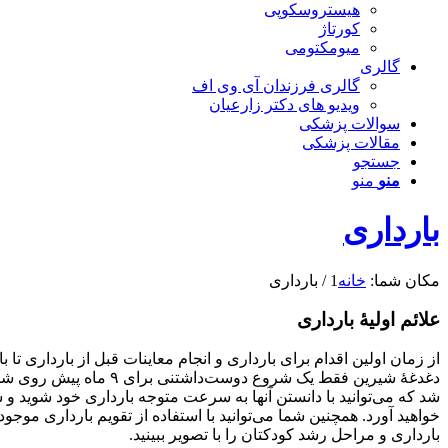
هیستروسکوپی
کورتاژ
میومکتومی
گالری
گالری فرزندان آی وی اف
ویدیو های دکتر زارعیان
سوالات پزشکی
مقالات پزشکی
جستجو
منو
منو
بارداری
مکان شما:
خانه
1
/
بارداری
علائم اولیۀ بارداری
از زمان اولین اقدام برای بارداری و انجام معاینات قبل از بارداری تا 
دغدغهٔ شیرین فقط یک ش
شد که می‌توانید با دانستن آنها به سرعت متوجه بارداری خود شوید
خواهید آورد. همچنین شما می‌توانید با استفاده از تقویم بارداری موجود
بارداری و مراحل رشد کودکتان را با تصویر ببینید.