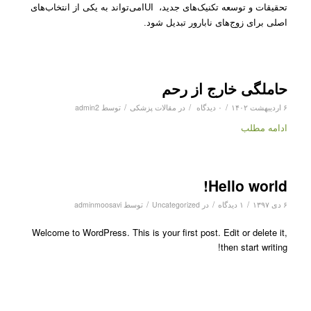
IUI
تحقیقات و توسعه تکنیک‌های جدید،
می‌تواند به یکی از انتخاب‌های
اصلی برای زوج‌های نابارور تبدیل شود.
حاملگی خارج از رحم
/
/
/
۶ اردیبهشت ۱۴۰۲
۰ دیدگاه
در
مقالات پزشکی
توسط
admin2
ادامه مطلب
Hello world!
/
/
/
۶ دی ۱۳۹۷
۱ دیدگاه
در
Uncategorized
توسط
adminmoosavi
Welcome to WordPress. This is your first post. Edit or delete it,
then start writing!