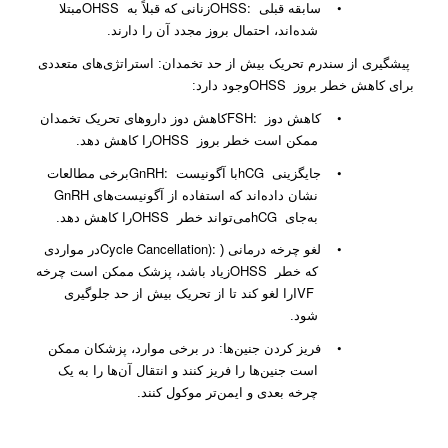
OHSS
OHSS:
•
سابقه قبلی
زنانی که قبلاً به
مبتلا
شده‌اند، احتمال بروز مجدد آن را دارند.
پیشگیری از سندرم تحریک بیش از حد تخمدان: استراتژی‌های متعددی
OHSS
برای کاهش خطر بروز
وجود دارد:
FSH:
•
کاهش دوز
کاهش دوز داروهای تحریک تخمدان
OHSS
ممکن است خطر بروز
را کاهش دهد.
GnRH:
hCG
•
جایگزینی
با آگونیست
برخی مطالعات
GnRH
نشان داده‌اند که استفاده از آگونیست‌های
OHSS
hCG
به‌جای
می‌تواند خطر
را کاهش دهد.
Cycle Cancellation):
•
لغو چرخه درمانی (
در مواردی
OHSS
که خطر
زیاد باشد، پزشک ممکن است چرخه
IVF
را لغو کند تا از تحریک بیش از حد جلوگیری
شود.
•
فریز کردن جنین‌ها: در برخی موارد، پزشکان ممکن
است جنین‌ها را فریز کنند و انتقال آن‌ها را به یک
چرخه بعدی و ایمن‌تر موکول کنند.