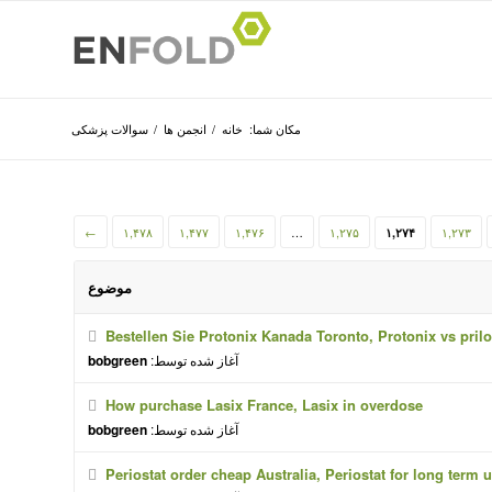
مکان شما:
خانه
/
انجمن ها
/
سوالات پزشکی
←
۱,۴۷۸
۱,۴۷۷
۱,۴۷۶
…
۱,۲۷۵
۱,۲۷۳
۱,۲۷۴
موضوع
Bestellen Sie Protonix Kanada Toronto, Protonix vs pril
آغاز شده توسط:
bobgreen
How purchase Lasix France, Lasix in overdose
آغاز شده توسط:
bobgreen
Periostat order cheap Australia, Periostat for long term 