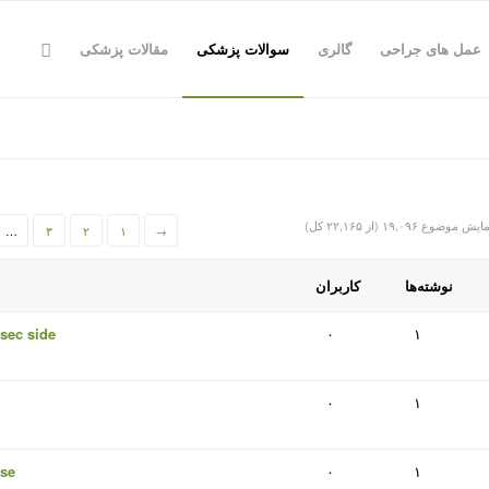
عمل های جراحی
گالری
سوالات پزشکی
مقالات پزشکی
یش موضوع ۱۹,۰۹۶ (از ۲۲,۱۶۵ کل)
…
۳
۲
۱
→
نوشته‌ها
کاربران
osec side
۰
۱
۰
۱
use
۰
۱