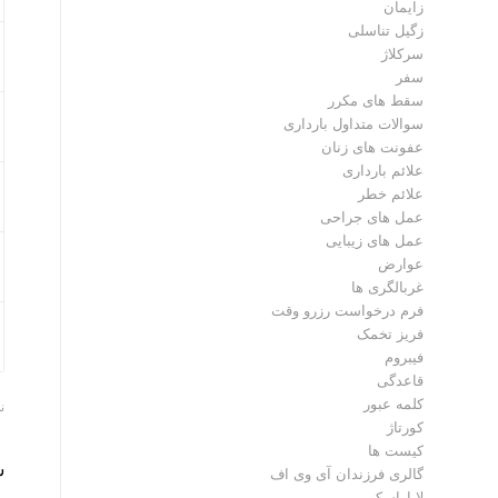
زایمان
زگیل تناسلی
سرکلاژ
سفر
سقط های مکرر
سوالات متداول بارداری
عفونت های زنان
علائم بارداری
علائم خطر
عمل های جراحی
عمل های زیبایی
عوارض
غربالگری ها
فرم درخواست رزرو وقت
فریز تخمک
فیبروم
قاعدگی
کلمه عبور
نما
کورتاژ
کیست ها
س
گالری فرزندان آی وی اف
لاپاراسکوپی