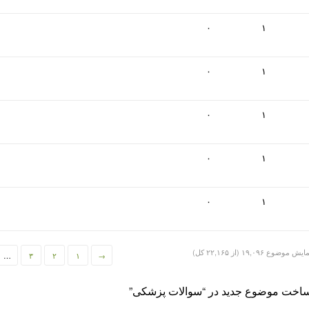
۰
۱
۰
۱
۰
۱
۰
۱
۰
۱
یش موضوع ۱۹,۰۹۶ (از ۲۲,۱۶۵ کل)
…
۳
۲
۱
→
اخت موضوع جدید در “سوالات پزشکی”