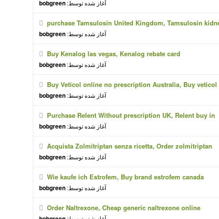
آغاز شده توسط:
bobgreen
purchase Tamsulosin United Kingdom, Tamsulosin kidne
آغاز شده توسط:
bobgreen
Buy Kenalog las vegas, Kenalog rebate card
آغاز شده توسط:
bobgreen
Buy Veticol online no prescription Australia, Buy veticol
آغاز شده توسط:
bobgreen
Purchase Relent Without prescription UK, Relent buy in
آغاز شده توسط:
bobgreen
Acquista Zolmitriptan senza ricetta, Order zolmitriptan
آغاز شده توسط:
bobgreen
Wie kaufe ich Estrofem, Buy brand estrofem canada
آغاز شده توسط:
bobgreen
Order Naltrexone, Cheap generic naltrexone online
آغاز شده توسط:
bobgreen