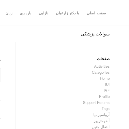
صفحه اصلی
با دکتر زارعیان
نازایی
بارداری
زنان
سوالات پزشکی
صفحات
نما
Activities
Categories
Home
IUI
IVF
Profile
Support Forums
Tags
آزواسپرمیا
آندومتریوز
انتقال جنین