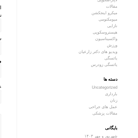
مقالات
ا
میکرو اینجکشن
ن
میومکتومی
نازایی
هیستروسکوپی
واکسیناسیون
ر
ورزش
ویدیو های دکتر زارعیان
یائسگی
و
یائسگی زودرس
دسته ها
Uncategorized
ع
بارداری
زنان
عمل های جراحی
مقالات پزشکی
بایگانی
شهریور و مهر ۱۴۰۳