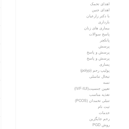
اهدای تخمک
اهدای جنین
با دکتر زارعیان
بارداری
بیماری های زنان
پاسخ سوالات
پانکچر
پرسش
پرسش و پاسخ
پرسش و پاسخ
پساری
پولیپ رحم (polyp)
تبخال تناسلی
تسه
تعیین جنسیت(IVF-IUI)
تغذیه مناسب
تنبلی تخمدان (PCOS)
ثبت نام
خدمات
رحم جایگزین
روش PGD