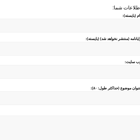
طلاعات شما:
ام (بایسته):
ایانامه (منتشر نخواهد شد) (بایسته):
ب سایت:
نوان موضوع (حداکثر طول: ۸۰):