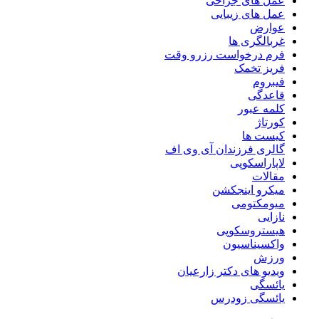
عمل های جراحی
عمل های زیبایی
عوارض
غربالگری ها
فرم درخواست رزرو وقت
فریز تخمک
فیبروم
قاعدگی
کلمه عبور
کورتاژ
کیست ها
گالری فرزندان آی وی اف
لاپاراسکوپی
مقالات
میکرو اینجکشن
میومکتومی
نازایی
هیستروسکوپی
واکسیناسیون
ورزش
ویدیو های دکتر زارعیان
یائسگی
یائسگی زودرس