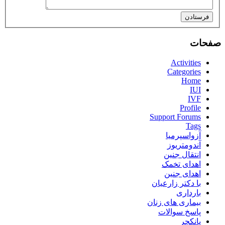
فرستادن
صفحات
Activities
Categories
Home
IUI
IVF
Profile
Support Forums
Tags
آزواسپرمیا
آندومتریوز
انتقال جنین
اهدای تخمک
اهدای جنین
با دکتر زارعیان
بارداری
بیماری های زنان
پاسخ سوالات
پانکچر