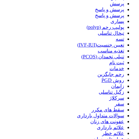
پرسش
پرسش و پاسخ
پرسش و پاسخ
پساری
پولیپ رحم (polyp)
تبخال تناسلی
تسه
تعیین جنسیت(IVF-IUI)
تغذیه مناسب
تنبلی تخمدان (PCOS)
ثبت نام
خدمات
رحم جایگزین
روش PGD
زایمان
زگیل تناسلی
سرکلاژ
سفر
سقط های مکرر
سوالات متداول بارداری
عفونت های زنان
علائم بارداری
علائم خطر