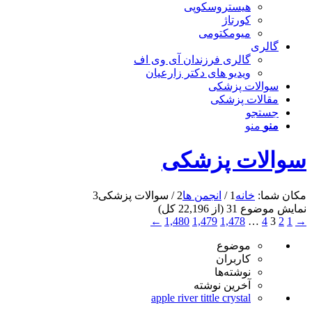
هیستروسکوپی
کورتاژ
میومکتومی
گالری
گالری فرزندان آی وی اف
ویدیو های دکتر زارعیان
سوالات پزشکی
مقالات پزشکی
جستجو
منو
منو
سوالات پزشکی
مکان شما:
خانه
1
/
انجمن ها
2
/
سوالات پزشکی
3
نمایش موضوع 31 (از 22,196 کل)
←
1,480
1,479
1,478
…
4
3
2
1
→
موضوع
کاربران
نوشته‌ها
آخرین نوشته
apple river tittle crystal