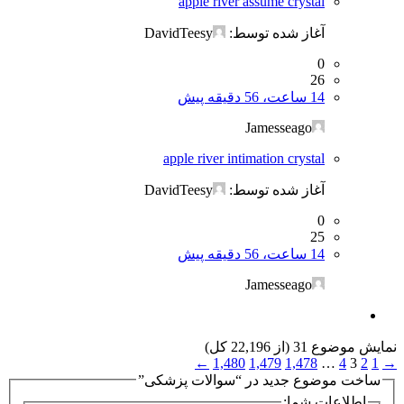
apple river assume crystal
آغاز شده توسط:
DavidTeesy
0
26
14 ساعت، 56 دقیقه پیش
Jamesseago
apple river intimation crystal
آغاز شده توسط:
DavidTeesy
0
25
14 ساعت، 56 دقیقه پیش
Jamesseago
نمایش موضوع 31 (از 22,196 کل)
←
1,480
1,479
1,478
…
4
3
2
1
→
ساخت موضوع جدید در “سوالات پزشکی”
اطلاعات شما: