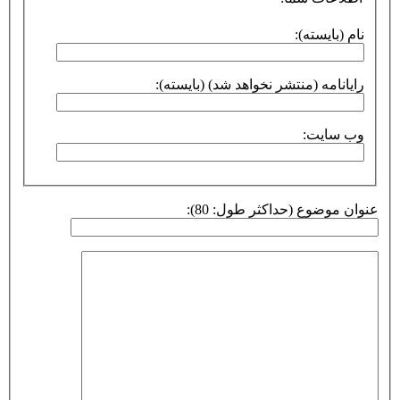
نام (بایسته):
رایانامه (منتشر نخواهد شد) (بایسته):
وب سایت:
عنوان موضوع (حداکثر طول: 80):