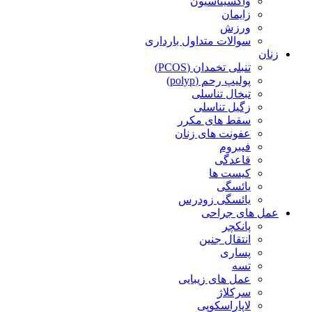
واکسیناسیون
زایمان
ورزش
سوالات متداول بارداری
زنان
تنبلی تخمدان (PCOS)
پولیپ رحم (polyp)
تبخال تناسلی
زگیل تناسلی
سقط های مکرر
عفونت های زنان
فیبروم
قاعدگی
کیست ها
یائسگی
یائسگی زودرس
عمل های جراحی
پانکچر
انتقال جنین
پساری
تسه
عمل های زیبایی
سرکلاژ
لاپاراسکوپی