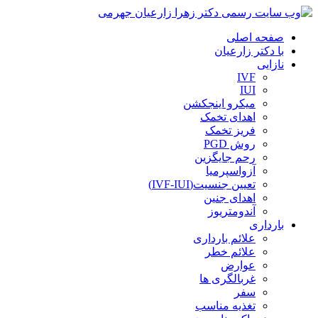
صفحه اصلی
با دکتر زارعیان
نازایی
IVF
IUI
میکرو اینجکشن
اهدای تخمک
فریز تخمک
روش PGD
رحم جایگزین
آزواسپرمیا
تعیین جنسیت(IVF-IUI)
اهدای جنین
آندومتریوز
بارداری
علائم بارداری
علائم خطر
عوارض
غربالگری ها
سفر
تغذیه مناسب