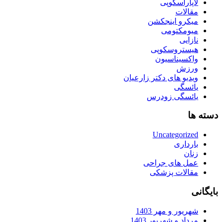
لاپاراسکوپی
مقالات
میکرو اینجکشن
میومکتومی
نازایی
هیستروسکوپی
واکسیناسیون
ورزش
ویدیو های دکتر زارعیان
یائسگی
یائسگی زودرس
دسته ها
Uncategorized
بارداری
زنان
عمل های جراحی
مقالات پزشکی
بایگانی
شهریور و مهر 1403
مرداد و شهریور 1403