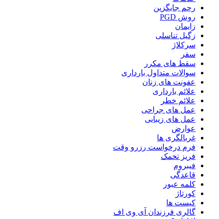
رحم جایگزین
روش PGD
زایمان
زگیل تناسلی
سرکلاژ
سفر
سقط های مکرر
سوالات متداول بارداری
عفونت های زنان
علائم بارداری
علائم خطر
عمل های جراحی
عمل های زیبایی
عوارض
غربالگری ها
فرم درخواست رزرو وقت
فریز تخمک
فیبروم
قاعدگی
کلمه عبور
کورتاژ
کیست ها
گالری فرزندان آی وی اف