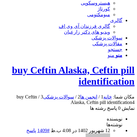
هیستروسکوپی
کورتاژ
میومکتومی
گالری
گالری فرزندان آی وی اف
ویدیو های دکتر زارعیان
سوالات پزشکی
مقالات پزشکی
جستجو
منو
منو
buy Ceftin Alaska, Ceftin pill
identification
مکان شما:
خانه
1
/
انجمن ها
2
/
سوالات پزشکی
3
/
buy Ceftin
Alaska, Ceftin pill identification
4
نمایش 0 پاسخ رشته ها
نویسنده
نوشته‌ها
12 شهریور 1402 در 4:08 ب.ظ
#1409
پاسخ