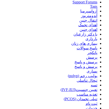
Support Forums
Tags
آزواسپرمیا
آندومتریوز
انتقال جنین
اهدای تخمک
اهدای جنین
با دکتر زارعیان
بارداری
بیماری های زنان
پاسخ سوالات
پانکچر
پرسش
پرسش و پاسخ
پرسش و پاسخ
پساری
پولیپ رحم (polyp)
تبخال تناسلی
تسه
تعیین جنسیت(IVF-IUI)
تغذیه مناسب
تنبلی تخمدان (PCOS)
ثبت نام
خدمات