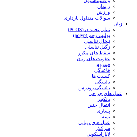
واکسیناسیون
زایمان
ورزش
سوالات متداول بارداری
زنان
تنبلی تخمدان (PCOS)
پولیپ رحم (polyp)
تبخال تناسلی
زگیل تناسلی
سقط های مکرر
عفونت های زنان
فیبروم
قاعدگی
کیست ها
یائسگی
یائسگی زودرس
عمل های جراحی
پانکچر
انتقال جنین
پساری
تسه
عمل های زیبایی
سرکلاژ
لاپاراسکوپی