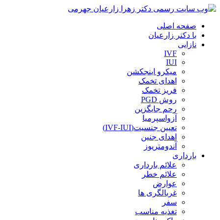
صفحه اصلی
با دکتر زارعیان
نازایی
IVF
IUI
میکرو اینجکشن
اهدای تخمک
فریز تخمک
روش PGD
رحم جایگزین
آزواسپرمیا
تعیین جنسیت(IVF-IUI)
اهدای جنین
آندومتریوز
بارداری
علائم بارداری
علائم خطر
عوارض
غربالگری ها
سفر
تغذیه مناسب