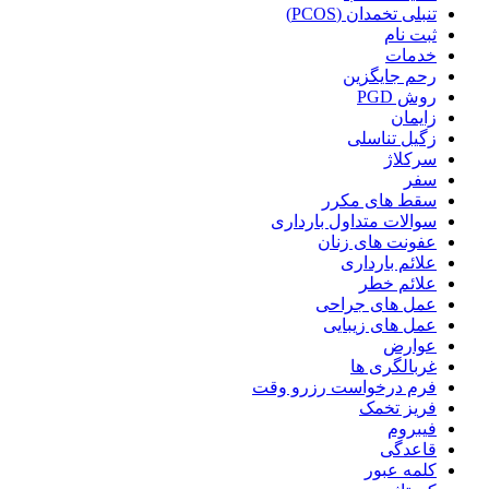
تنبلی تخمدان (PCOS)
ثبت نام
خدمات
رحم جایگزین
روش PGD
زایمان
زگیل تناسلی
سرکلاژ
سفر
سقط های مکرر
سوالات متداول بارداری
عفونت های زنان
علائم بارداری
علائم خطر
عمل های جراحی
عمل های زیبایی
عوارض
غربالگری ها
فرم درخواست رزرو وقت
فریز تخمک
فیبروم
قاعدگی
کلمه عبور