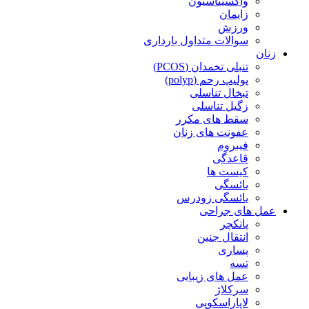
واکسیناسیون
زایمان
ورزش
سوالات متداول بارداری
زنان
تنبلی تخمدان (PCOS)
پولیپ رحم (polyp)
تبخال تناسلی
زگیل تناسلی
سقط های مکرر
عفونت های زنان
فیبروم
قاعدگی
کیست ها
یائسگی
یائسگی زودرس
عمل های جراحی
پانکچر
انتقال جنین
پساری
تسه
عمل های زیبایی
سرکلاژ
لاپاراسکوپی