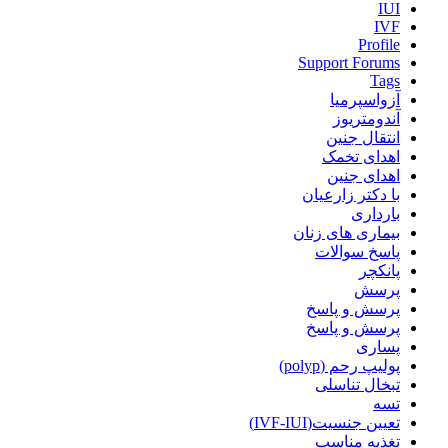
IUI
IVF
Profile
Support Forums
Tags
آزواسپرمیا
آندومتریوز
انتقال جنین
اهدای تخمک
اهدای جنین
با دکتر زارعیان
بارداری
بیماری های زنان
پاسخ سوالات
پانکچر
پرسش
پرسش و پاسخ
پرسش و پاسخ
پساری
پولیپ رحم (polyp)
تبخال تناسلی
تسه
تعیین جنسیت(IVF-IUI)
تغذیه مناسب