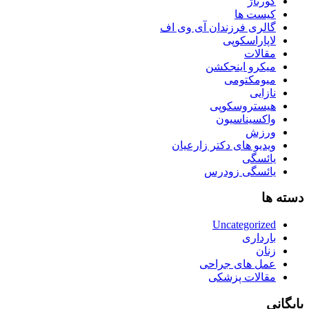
کورتاژ
کیست ها
گالری فرزندان آی وی اف
لاپاراسکوپی
مقالات
میکرو اینجکشن
میومکتومی
نازایی
هیستروسکوپی
واکسیناسیون
ورزش
ویدیو های دکتر زارعیان
یائسگی
یائسگی زودرس
دسته ها
Uncategorized
بارداری
زنان
عمل های جراحی
مقالات پزشکی
بایگانی