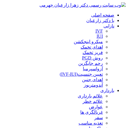
صفحه اصلی
با دکتر زارعیان
نازایی
IVF
IUI
میکرو اینجکشن
اهدای تخمک
فریز تخمک
روش PGD
رحم جایگزین
آزواسپرمیا
تعیین جنسیت(IVF-IUI)
اهدای جنین
آندومتریوز
بارداری
علائم بارداری
علائم خطر
عوارض
غربالگری ها
سفر
تغذیه مناسب