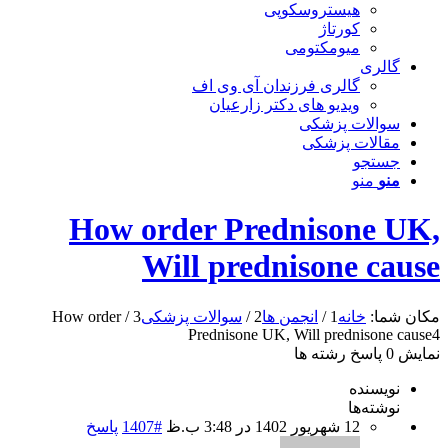
هیستروسکوپی
کورتاژ
میومکتومی
گالری
گالری فرزندان آی وی اف
ویدیو های دکتر زارعیان
سوالات پزشکی
مقالات پزشکی
جستجو
منو
منو
How order Prednisone UK,
Will prednisone cause
مکان شما:
خانه
1
/
انجمن ها
2
/
سوالات پزشکی
3
/
How order
Prednisone UK, Will prednisone cause
4
نمایش 0 پاسخ رشته ها
نویسنده
نوشته‌ها
12 شهریور 1402 در 3:48 ب.ظ
#1407
پاسخ