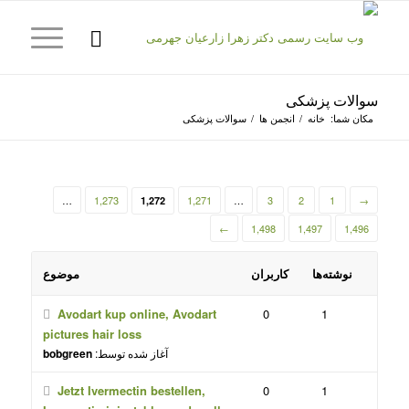
سوالات پزشکی
مکان شما:
خانه
/
انجمن ها
/
سوالات پزشکی
…
1,273
1,271
…
3
2
1
→
1,272
←
1,498
1,497
1,496
نوشته‌ها
کاربران
موضوع
Avodart kup online, Avodart
0
1
pictures hair loss
آغاز شده توسط:
bobgreen
Jetzt Ivermectin bestellen,
0
1