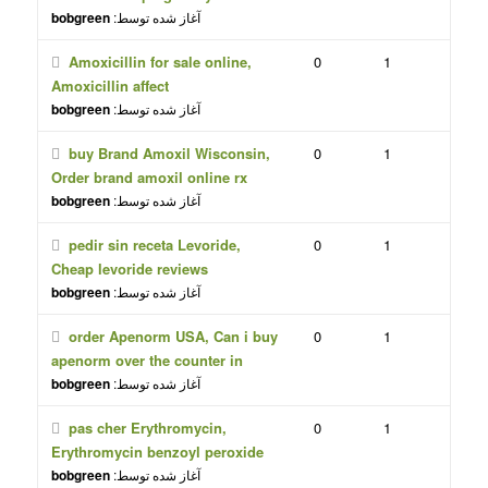
آغاز شده توسط:
bobgreen
Amoxicillin for sale online,
0
1
Amoxicillin affect
آغاز شده توسط:
bobgreen
buy Brand Amoxil Wisconsin,
0
1
Order brand amoxil online rx
آغاز شده توسط:
bobgreen
pedir sin receta Levoride,
0
1
Cheap levoride reviews
آغاز شده توسط:
bobgreen
order Apenorm USA, Can i buy
0
1
apenorm over the counter in
آغاز شده توسط:
bobgreen
pas cher Erythromycin,
0
1
Erythromycin benzoyl peroxide
آغاز شده توسط:
bobgreen