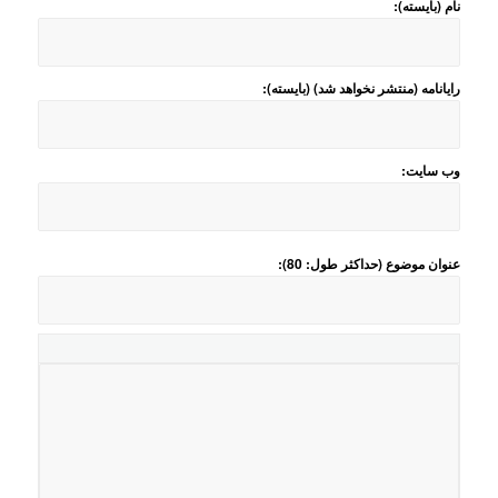
نام (بایسته):
رایانامه (منتشر نخواهد شد) (بایسته):
وب سایت:
عنوان موضوع (حداکثر طول: 80):