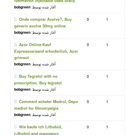
Ivermectin injectable used orally
آغاز شده توسط:
bobgreen
Onde comprar Avolve?, Buy
0
1
generic avolve 50mg online
آغاز شده توسط:
bobgreen
Azor Online-Kauf
0
1
Expressversand erforderlich, Azor
grimaut
آغاز شده توسط:
bobgreen
Buy Tegretol with no
0
1
prescription, Buy tegretol
آغاز شده توسط:
bobgreen
Comment acheter Medrol, Depo
0
1
medrol for fibromyalgia
آغاز شده توسط:
bobgreen
Wie kaufe ich Lithobid,
0
1
Lithobid and pregnancy