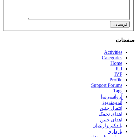
فرستادن
صفحات
Activities
Categories
Home
IUI
IVF
Profile
Support Forums
Tags
آزواسپرمیا
آندومتریوز
انتقال جنین
اهدای تخمک
اهدای جنین
با دکتر زارعیان
بارداری