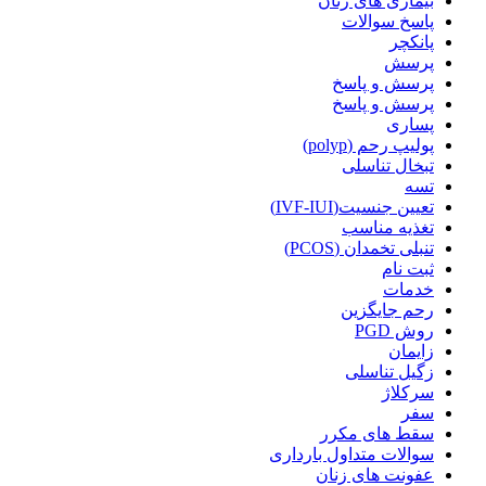
بیماری های زنان
پاسخ سوالات
پانکچر
پرسش
پرسش و پاسخ
پرسش و پاسخ
پساری
پولیپ رحم (polyp)
تبخال تناسلی
تسه
تعیین جنسیت(IVF-IUI)
تغذیه مناسب
تنبلی تخمدان (PCOS)
ثبت نام
خدمات
رحم جایگزین
روش PGD
زایمان
زگیل تناسلی
سرکلاژ
سفر
سقط های مکرر
سوالات متداول بارداری
عفونت های زنان