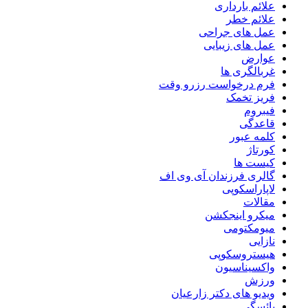
علائم بارداری
علائم خطر
عمل های جراحی
عمل های زیبایی
عوارض
غربالگری ها
فرم درخواست رزرو وقت
فریز تخمک
فیبروم
قاعدگی
کلمه عبور
کورتاژ
کیست ها
گالری فرزندان آی وی اف
لاپاراسکوپی
مقالات
میکرو اینجکشن
میومکتومی
نازایی
هیستروسکوپی
واکسیناسیون
ورزش
ویدیو های دکتر زارعیان
یائسگی