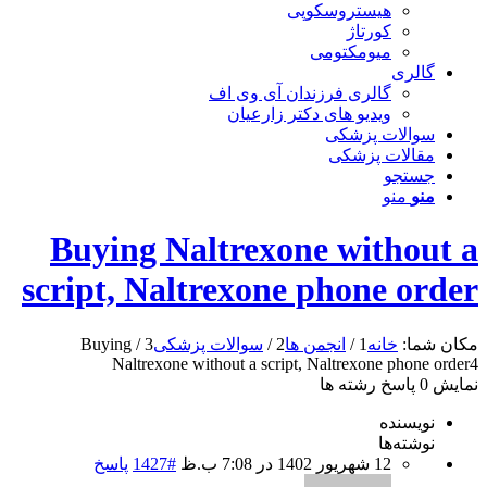
هیستروسکوپی
کورتاژ
میومکتومی
گالری
گالری فرزندان آی وی اف
ویدیو های دکتر زارعیان
سوالات پزشکی
مقالات پزشکی
جستجو
منو
منو
Buying Naltrexone without a
script, Naltrexone phone order
مکان شما:
خانه
1
/
انجمن ها
2
/
سوالات پزشکی
3
/
Buying
Naltrexone without a script, Naltrexone phone order
4
نمایش 0 پاسخ رشته ها
نویسنده
نوشته‌ها
12 شهریور 1402 در 7:08 ب.ظ
#1427
پاسخ