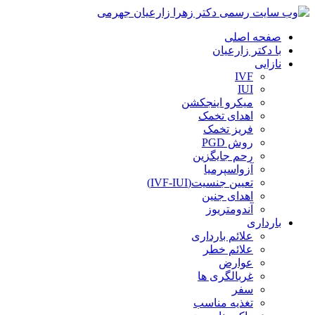
صفحه اصلی
با دکتر زارعیان
نازایی
IVF
IUI
میکرو اینجکشن
اهدای تخمک
فریز تخمک
روش PGD
رحم جایگزین
آزواسپرمیا
تعیین جنسیت(IVF-IUI)
اهدای جنین
آندومتریوز
بارداری
علائم بارداری
علائم خطر
عوارض
غربالگری ها
سفر
تغذیه مناسب