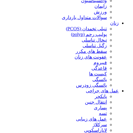
واکسیناسیون
زایمان
ورزش
سوالات متداول بارداری
زنان
تنبلی تخمدان (PCOS)
پولیپ رحم (polyp)
تبخال تناسلی
زگیل تناسلی
سقط های مکرر
عفونت های زنان
فیبروم
قاعدگی
کیست ها
یائسگی
یائسگی زودرس
عمل های جراحی
پانکچر
انتقال جنین
پساری
تسه
عمل های زیبایی
سرکلاژ
لاپاراسکوپی