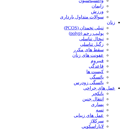
واکسیناسیون
زایمان
ورزش
سوالات متداول بارداری
زنان
تنبلی تخمدان (PCOS)
پولیپ رحم (polyp)
تبخال تناسلی
زگیل تناسلی
سقط های مکرر
عفونت های زنان
فیبروم
قاعدگی
کیست ها
یائسگی
یائسگی زودرس
عمل های جراحی
پانکچر
انتقال جنین
پساری
تسه
عمل های زیبایی
سرکلاژ
لاپاراسکوپی