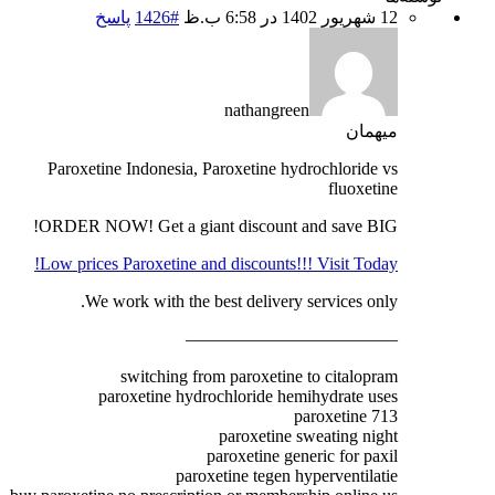
12 شهریور 1402 در 6:58 ب.ظ
#1426
پاسخ
nathangreen
میهمان
Paroxetine Indonesia, Paroxetine hydrochloride vs
fluoxetine
ORDER NOW! Get a giant discount and save BIG!
Low prices Paroxetine and discounts!!! Visit Today!
We work with the best delivery services only.
————————————
switching from paroxetine to citalopram
paroxetine hydrochloride hemihydrate uses
paroxetine 713
paroxetine sweating night
paroxetine generic for paxil
paroxetine tegen hyperventilatie