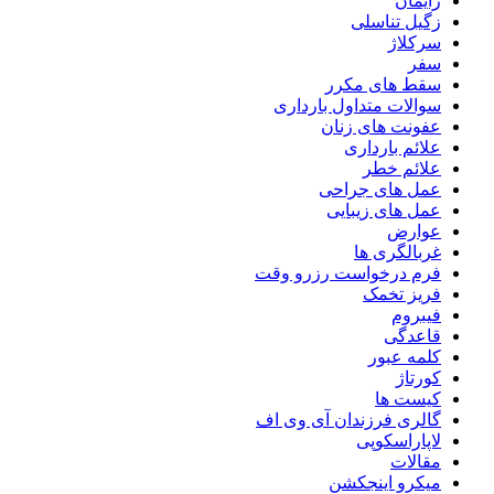
زایمان
زگیل تناسلی
سرکلاژ
سفر
سقط های مکرر
سوالات متداول بارداری
عفونت های زنان
علائم بارداری
علائم خطر
عمل های جراحی
عمل های زیبایی
عوارض
غربالگری ها
فرم درخواست رزرو وقت
فریز تخمک
فیبروم
قاعدگی
کلمه عبور
کورتاژ
کیست ها
گالری فرزندان آی وی اف
لاپاراسکوپی
مقالات
میکرو اینجکشن