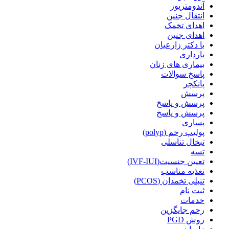
آندومتریوز
انتقال جنین
اهدای تخمک
اهدای جنین
با دکتر زارعیان
بارداری
بیماری های زنان
پاسخ سوالات
پانکچر
پرسش
پرسش و پاسخ
پرسش و پاسخ
پساری
پولیپ رحم (polyp)
تبخال تناسلی
تسه
تعیین جنسیت(IVF-IUI)
تغذیه مناسب
تنبلی تخمدان (PCOS)
ثبت نام
خدمات
رحم جایگزین
روش PGD