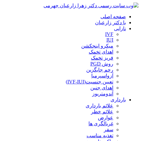
صفحه اصلی
با دکتر زارعیان
نازایی
IVF
IUI
میکرو اینجکشن
اهدای تخمک
فریز تخمک
روش PGD
رحم جایگزین
آزواسپرمیا
تعیین جنسیت(IVF-IUI)
اهدای جنین
آندومتریوز
بارداری
علائم بارداری
علائم خطر
عوارض
غربالگری ها
سفر
تغذیه مناسب