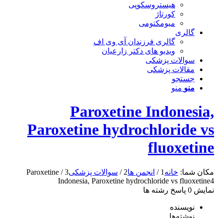
هیستروسکوپی
کورتاژ
میومکتومی
گالری
گالری فرزندان آی وی اف
ویدیو های دکتر زارعیان
سوالات پزشکی
مقالات پزشکی
جستجو
منو
منو
Paroxetine Indonesia,
Paroxetine hydrochloride vs
fluoxetine
مکان شما:
خانه
1
/
انجمن ها
2
/
سوالات پزشکی
3
/
Paroxetine
Indonesia, Paroxetine hydrochloride vs fluoxetine
4
نمایش 0 پاسخ رشته ها
نویسنده
نوشته‌ها