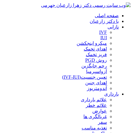
صفحه اصلی
با دکتر زارعیان
نازایی
IVF
IUI
میکرو اینجکشن
اهدای تخمک
فریز تخمک
روش PGD
رحم جایگزین
آزواسپرمیا
تعیین جنسیت(IVF-IUI)
اهدای جنین
آندومتریوز
بارداری
علائم بارداری
علائم خطر
عوارض
غربالگری ها
سفر
تغذیه مناسب