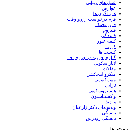
عمل های زیبایی
عوارض
غربالگری ها
فرم درخواست رزرو وقت
فریز تخمک
فیبروم
قاعدگی
کلمه عبور
کورتاژ
کیست ها
گالری فرزندان آی وی اف
لاپاراسکوپی
مقالات
میکرو اینجکشن
میومکتومی
نازایی
هیستروسکوپی
واکسیناسیون
ورزش
ویدیو های دکتر زارعیان
یائسگی
یائسگی زودرس
دسته ها