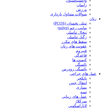
واکسیناسیون
زایمان
ورزش
سوالات متداول بارداری
زنان
تنبلی تخمدان (PCOS)
پولیپ رحم (polyp)
تبخال تناسلی
زگیل تناسلی
سقط های مکرر
عفونت های زنان
فیبروم
قاعدگی
کیست ها
یائسگی
یائسگی زودرس
عمل های جراحی
پانکچر
انتقال جنین
پساری
تسه
عمل های زیبایی
سرکلاژ
لاپاراسکوپی