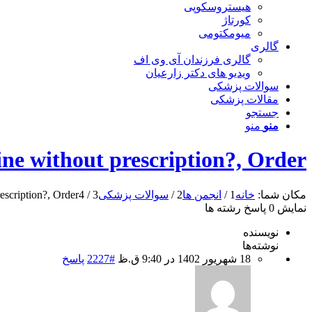
هیستروسکوپی
کورتاژ
میومکتومی
گالری
گالری فرزندان آی وی اف
ویدیو های دکتر زارعیان
سوالات پزشکی
مقالات پزشکی
جستجو
منو
منو
line without prescription?, Order
مکان شما:
خانه
1
/
انجمن ها
2
/
سوالات پزشکی
3
/
4
rescription?, Order
نمایش 0 پاسخ رشته ها
نویسنده
نوشته‌ها
18 شهریور 1402 در 9:40 ق.ظ
#2227
پاسخ