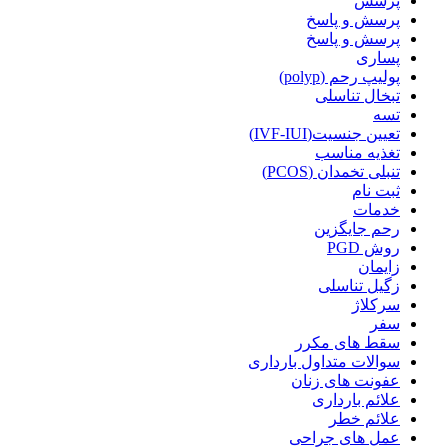
پرسش
پرسش و پاسخ
پرسش و پاسخ
پساری
پولیپ رحم (polyp)
تبخال تناسلی
تسه
تعیین جنسیت(IVF-IUI)
تغذیه مناسب
تنبلی تخمدان (PCOS)
ثبت نام
خدمات
رحم جایگزین
روش PGD
زایمان
زگیل تناسلی
سرکلاژ
سفر
سقط های مکرر
سوالات متداول بارداری
عفونت های زنان
علائم بارداری
علائم خطر
عمل های جراحی