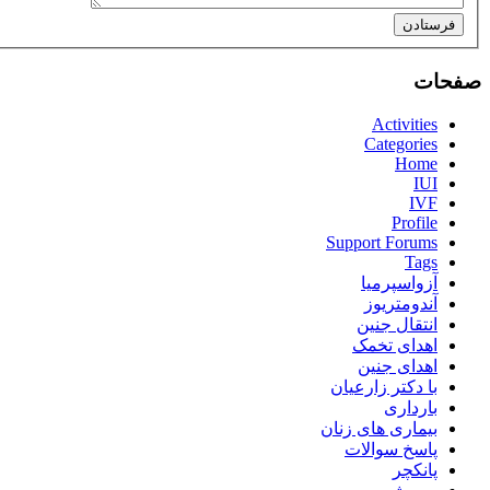
فرستادن
صفحات
Activities
Categories
Home
IUI
IVF
Profile
Support Forums
Tags
آزواسپرمیا
آندومتریوز
انتقال جنین
اهدای تخمک
اهدای جنین
با دکتر زارعیان
بارداری
بیماری های زنان
پاسخ سوالات
پانکچر