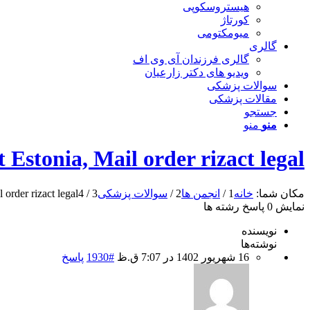
هیستروسکوپی
کورتاژ
میومکتومی
گالری
گالری فرزندان آی وی اف
ویدیو های دکتر زارعیان
سوالات پزشکی
مقالات پزشکی
جستجو
منو
منو
t Estonia, Mail order rizact legal
مکان شما:
خانه
1
/
انجمن ها
2
/
سوالات پزشکی
3
/
4
 order rizact legal
نمایش 0 پاسخ رشته ها
نویسنده
نوشته‌ها
16 شهریور 1402 در 7:07 ق.ظ
#1930
پاسخ