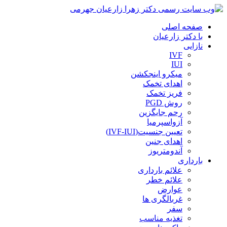
صفحه اصلی
با دکتر زارعیان
نازایی
IVF
IUI
میکرو اینجکشن
اهدای تخمک
فریز تخمک
روش PGD
رحم جایگزین
آزواسپرمیا
تعیین جنسیت(IVF-IUI)
اهدای جنین
آندومتریوز
بارداری
علائم بارداری
علائم خطر
عوارض
غربالگری ها
سفر
تغذیه مناسب