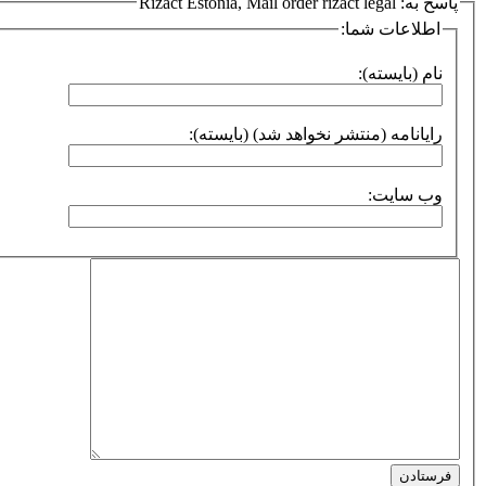
پاسخ به: Rizact Estonia, Mail order rizact legal
اطلاعات شما:
نام (بایسته):
رایانامه (منتشر نخواهد شد) (بایسته):
وب سایت:
فرستادن