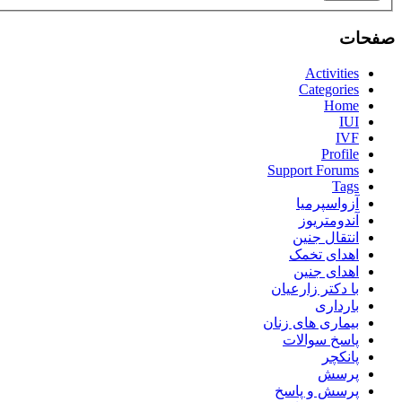
صفحات
Activities
Categories
Home
IUI
IVF
Profile
Support Forums
Tags
آزواسپرمیا
آندومتریوز
انتقال جنین
اهدای تخمک
اهدای جنین
با دکتر زارعیان
بارداری
بیماری های زنان
پاسخ سوالات
پانکچر
پرسش
پرسش و پاسخ