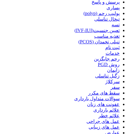
پرسش و پاسخ
پساری
پولیپ رحم (polyp)
تبخال تناسلی
تسه
تعیین جنسیت(IVF-IUI)
تغذیه مناسب
تنبلی تخمدان (PCOS)
ثبت نام
خدمات
رحم جایگزین
روش PGD
زایمان
زگیل تناسلی
سرکلاژ
سفر
سقط های مکرر
سوالات متداول بارداری
عفونت های زنان
علائم بارداری
علائم خطر
عمل های جراحی
عمل های زیبایی
عوارض