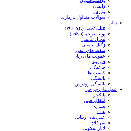
واکسیناسیون
زایمان
ورزش
سوالات متداول بارداری
زنان
تنبلی تخمدان (PCOS)
پولیپ رحم (polyp)
تبخال تناسلی
زگیل تناسلی
سقط های مکرر
عفونت های زنان
فیبروم
قاعدگی
کیست ها
یائسگی
یائسگی زودرس
عمل های جراحی
پانکچر
انتقال جنین
پساری
تسه
عمل های زیبایی
سرکلاژ
لاپاراسکوپی