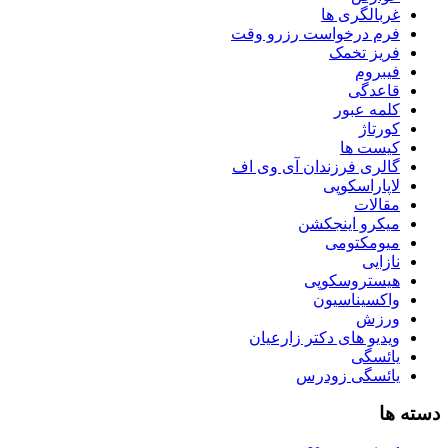
غربالگری ها
فرم درخواست رزرو وقت
فریز تخمک
فیبروم
قاعدگی
کلمه عبور
کورتاژ
کیست ها
گالری فرزندان آی وی اف
لاپاراسکوپی
مقالات
میکرو اینجکشن
میومکتومی
نازایی
هیستروسکوپی
واکسیناسیون
ورزش
ویدیو های دکتر زارعیان
یائسگی
یائسگی زودرس
دسته ها