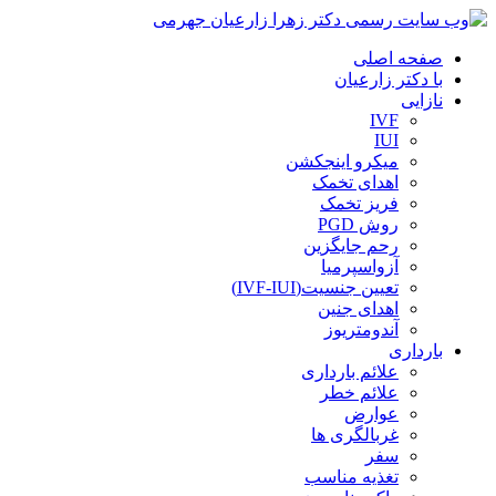
صفحه اصلی
با دکتر زارعیان
نازایی
IVF
IUI
میکرو اینجکشن
اهدای تخمک
فریز تخمک
روش PGD
رحم جایگزین
آزواسپرمیا
تعیین جنسیت(IVF-IUI)
اهدای جنین
آندومتریوز
بارداری
علائم بارداری
علائم خطر
عوارض
غربالگری ها
سفر
تغذیه مناسب