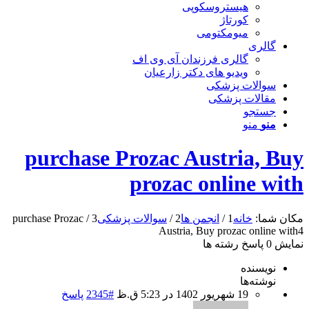
هیستروسکوپی
کورتاژ
میومکتومی
گالری
گالری فرزندان آی وی اف
ویدیو های دکتر زارعیان
سوالات پزشکی
مقالات پزشکی
جستجو
منو
منو
purchase Prozac Austria, Buy
prozac online with
مکان شما:
خانه
1
/
انجمن ها
2
/
سوالات پزشکی
3
/
purchase Prozac
Austria, Buy prozac online with
4
نمایش 0 پاسخ رشته ها
نویسنده
نوشته‌ها
19 شهریور 1402 در 5:23 ق.ظ
#2345
پاسخ