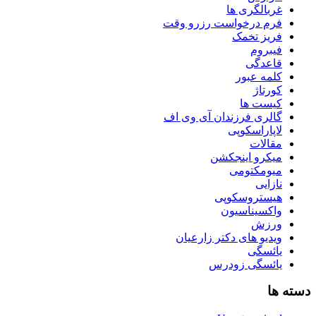
غربالگری ها
فرم درخواست رزرو وقت
فریز تخمک
فیبروم
قاعدگی
کلمه عبور
کورتاژ
کیست ها
گالری فرزندان آی وی اف
لاپاراسکوپی
مقالات
میکرو اینجکشن
میومکتومی
نازایی
هیستروسکوپی
واکسیناسیون
ورزش
ویدیو های دکتر زارعیان
یائسگی
یائسگی زودرس
دسته ها