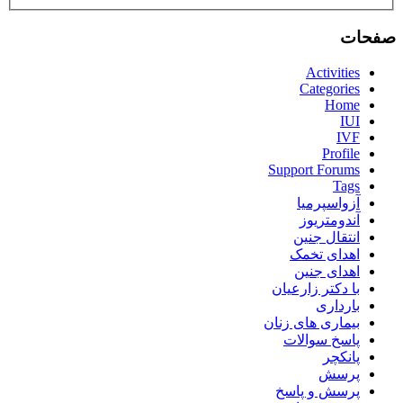
صفحات
Activities
Categories
Home
IUI
IVF
Profile
Support Forums
Tags
آزواسپرمیا
آندومتریوز
انتقال جنین
اهدای تخمک
اهدای جنین
با دکتر زارعیان
بارداری
بیماری های زنان
پاسخ سوالات
پانکچر
پرسش
پرسش و پاسخ