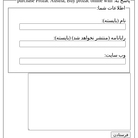
پاسخ به: purchase Prozac Austria, Buy prozac online with
اطلاعات شما:
نام (بایسته):
رایانامه (منتشر نخواهد شد) (بایسته):
وب سایت:
فرستادن