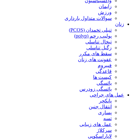
واکسیناسیون
زایمان
ورزش
سوالات متداول بارداری
زنان
تنبلی تخمدان (PCOS)
پولیپ رحم (polyp)
تبخال تناسلی
زگیل تناسلی
سقط های مکرر
عفونت های زنان
فیبروم
قاعدگی
کیست ها
یائسگی
یائسگی زودرس
عمل های جراحی
پانکچر
انتقال جنین
پساری
تسه
عمل های زیبایی
سرکلاژ
لاپاراسکوپی