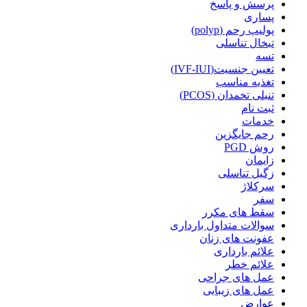
پرسش و پاسخ
پساری
پولیپ رحم (polyp)
تبخال تناسلی
تسه
تعیین جنسیت(IVF-IUI)
تغذیه مناسب
تنبلی تخمدان (PCOS)
ثبت نام
خدمات
رحم جایگزین
روش PGD
زایمان
زگیل تناسلی
سرکلاژ
سفر
سقط های مکرر
سوالات متداول بارداری
عفونت های زنان
علائم بارداری
علائم خطر
عمل های جراحی
عمل های زیبایی
عوارض