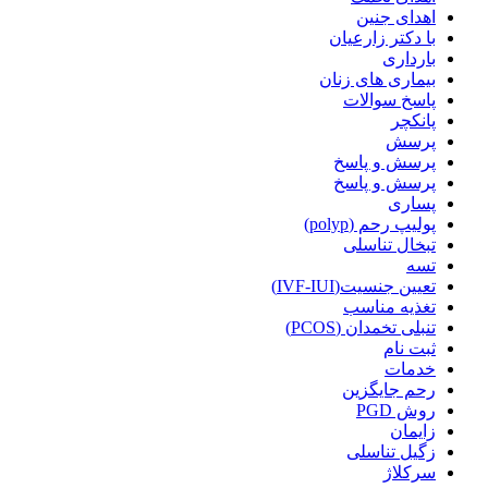
اهدای جنین
با دکتر زارعیان
بارداری
بیماری های زنان
پاسخ سوالات
پانکچر
پرسش
پرسش و پاسخ
پرسش و پاسخ
پساری
پولیپ رحم (polyp)
تبخال تناسلی
تسه
تعیین جنسیت(IVF-IUI)
تغذیه مناسب
تنبلی تخمدان (PCOS)
ثبت نام
خدمات
رحم جایگزین
روش PGD
زایمان
زگیل تناسلی
سرکلاژ