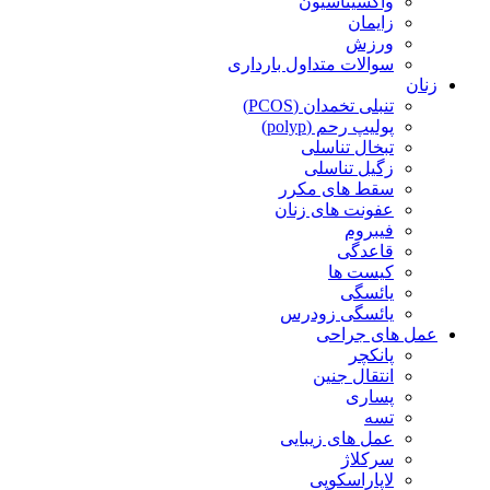
واکسیناسیون
زایمان
ورزش
سوالات متداول بارداری
زنان
تنبلی تخمدان (PCOS)
پولیپ رحم (polyp)
تبخال تناسلی
زگیل تناسلی
سقط های مکرر
عفونت های زنان
فیبروم
قاعدگی
کیست ها
یائسگی
یائسگی زودرس
عمل های جراحی
پانکچر
انتقال جنین
پساری
تسه
عمل های زیبایی
سرکلاژ
لاپاراسکوپی