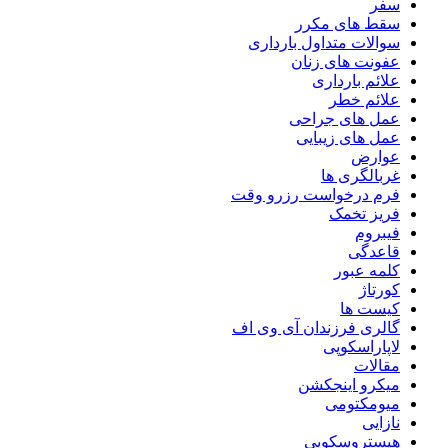
سفر
سقط های مکرر
سوالات متداول بارداری
عفونت های زنان
علائم بارداری
علائم خطر
عمل های جراحی
عمل های زیبایی
عوارض
غربالگری ها
فرم درخواست رزرو وقت
فریز تخمک
فیبروم
قاعدگی
کلمه عبور
کورتاژ
کیست ها
گالری فرزندان آی وی اف
لاپاراسکوپی
مقالات
میکرو اینجکشن
میومکتومی
نازایی
هیستروسکوپی