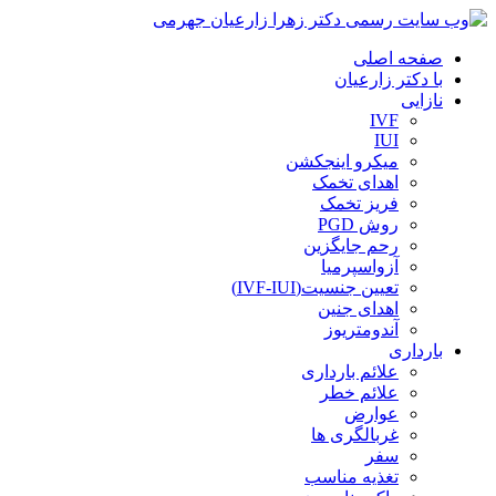
صفحه اصلی
با دکتر زارعیان
نازایی
IVF
IUI
میکرو اینجکشن
اهدای تخمک
فریز تخمک
روش PGD
رحم جایگزین
آزواسپرمیا
تعیین جنسیت(IVF-IUI)
اهدای جنین
آندومتریوز
بارداری
علائم بارداری
علائم خطر
عوارض
غربالگری ها
سفر
تغذیه مناسب