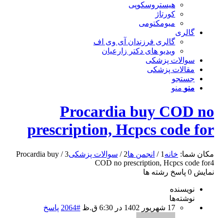
هیستروسکوپی
کورتاژ
میومکتومی
گالری
گالری فرزندان آی وی اف
ویدیو های دکتر زارعیان
سوالات پزشکی
مقالات پزشکی
جستجو
منو
منو
Procardia buy COD no
prescription, Hcpcs code for
مکان شما:
خانه
1
/
انجمن ها
2
/
سوالات پزشکی
3
/
Procardia buy
COD no prescription, Hcpcs code for
4
نمایش 0 پاسخ رشته ها
نویسنده
نوشته‌ها
17 شهریور 1402 در 6:30 ق.ظ
#2064
پاسخ