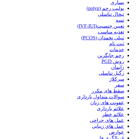
پساری
پولیپ رحم (polyp)
تبخال تناسلی
تسه
تعیین جنسیت(IVF-IUI)
تغذیه مناسب
تنبلی تخمدان (PCOS)
ثبت نام
خدمات
رحم جایگزین
روش PGD
زایمان
زگیل تناسلی
سرکلاژ
سفر
سقط های مکرر
سوالات متداول بارداری
عفونت های زنان
علائم بارداری
علائم خطر
عمل های جراحی
عمل های زیبایی
عوارض
غربالگری ها