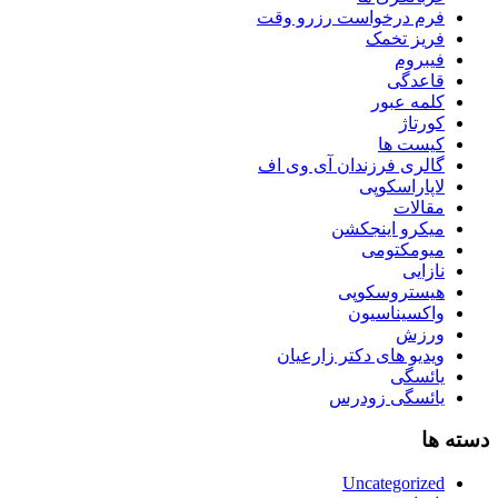
فرم درخواست رزرو وقت
فریز تخمک
فیبروم
قاعدگی
کلمه عبور
کورتاژ
کیست ها
گالری فرزندان آی وی اف
لاپاراسکوپی
مقالات
میکرو اینجکشن
میومکتومی
نازایی
هیستروسکوپی
واکسیناسیون
ورزش
ویدیو های دکتر زارعیان
یائسگی
یائسگی زودرس
دسته ها
Uncategorized