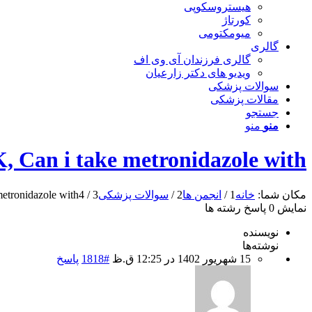
هیستروسکوپی
کورتاژ
میومکتومی
گالری
گالری فرزندان آی وی اف
ویدیو های دکتر زارعیان
سوالات پزشکی
مقالات پزشکی
جستجو
منو
منو
K, Can i take metronidazole with
مکان شما:
خانه
1
/
انجمن ها
2
/
سوالات پزشکی
3
/
4
metronidazole with
نمایش 0 پاسخ رشته ها
نویسنده
نوشته‌ها
15 شهریور 1402 در 12:25 ق.ظ
#1818
پاسخ