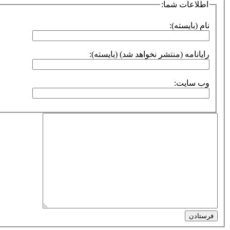
اطلاعات شما:
نام (بایسته):
رایانامه (منتشر نخواهد شد) (بایسته):
وب سایت:
فرستادن