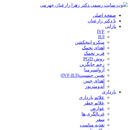
صفحه اصلی
با دکتر زارعیان
نازایی
IVF
IUI
میکرو اینجکشن
اهدای تخمک
فریز تخمک
روش PGD
رحم جایگزین
آزواسپرمیا
تعیین جنسیت(IVF-IUI)
اهدای جنین
آندومتریوز
بارداری
علائم بارداری
علائم خطر
عوارض
غربالگری ها
سفر
تغذیه مناسب