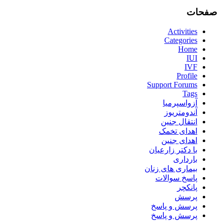
صفحات
Activities
Categories
Home
IUI
IVF
Profile
Support Forums
Tags
آزواسپرمیا
آندومتریوز
انتقال جنین
اهدای تخمک
اهدای جنین
با دکتر زارعیان
بارداری
بیماری های زنان
پاسخ سوالات
پانکچر
پرسش
پرسش و پاسخ
پرسش و پاسخ