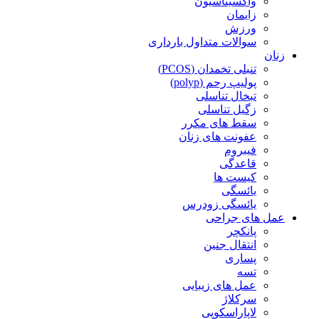
واکسیناسیون
زایمان
ورزش
سوالات متداول بارداری
زنان
تنبلی تخمدان (PCOS)
پولیپ رحم (polyp)
تبخال تناسلی
زگیل تناسلی
سقط های مکرر
عفونت های زنان
فیبروم
قاعدگی
کیست ها
یائسگی
یائسگی زودرس
عمل های جراحی
پانکچر
انتقال جنین
پساری
تسه
عمل های زیبایی
سرکلاژ
لاپاراسکوپی