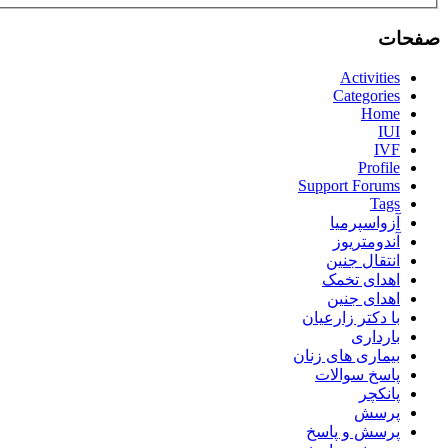
صفحات
Activities
Categories
Home
IUI
IVF
Profile
Support Forums
Tags
آزواسپرمیا
آندومتریوز
انتقال جنین
اهدای تخمک
اهدای جنین
با دکتر زارعیان
بارداری
بیماری های زنان
پاسخ سوالات
پانکچر
پرسش
پرسش و پاسخ