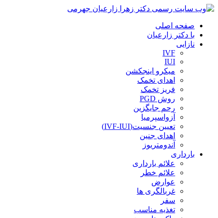
صفحه اصلی
با دکتر زارعیان
نازایی
IVF
IUI
میکرو اینجکشن
اهدای تخمک
فریز تخمک
روش PGD
رحم جایگزین
آزواسپرمیا
تعیین جنسیت(IVF-IUI)
اهدای جنین
آندومتریوز
بارداری
علائم بارداری
علائم خطر
عوارض
غربالگری ها
سفر
تغذیه مناسب