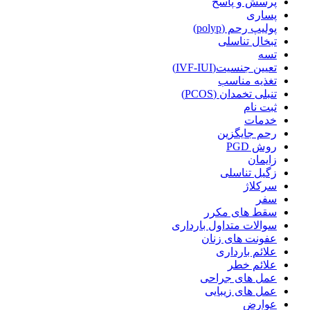
پرسش و پاسخ
پساری
پولیپ رحم (polyp)
تبخال تناسلی
تسه
تعیین جنسیت(IVF-IUI)
تغذیه مناسب
تنبلی تخمدان (PCOS)
ثبت نام
خدمات
رحم جایگزین
روش PGD
زایمان
زگیل تناسلی
سرکلاژ
سفر
سقط های مکرر
سوالات متداول بارداری
عفونت های زنان
علائم بارداری
علائم خطر
عمل های جراحی
عمل های زیبایی
عوارض