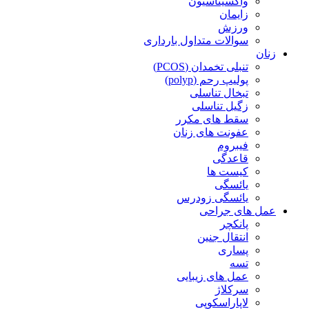
واکسیناسیون
زایمان
ورزش
سوالات متداول بارداری
زنان
تنبلی تخمدان (PCOS)
پولیپ رحم (polyp)
تبخال تناسلی
زگیل تناسلی
سقط های مکرر
عفونت های زنان
فیبروم
قاعدگی
کیست ها
یائسگی
یائسگی زودرس
عمل های جراحی
پانکچر
انتقال جنین
پساری
تسه
عمل های زیبایی
سرکلاژ
لاپاراسکوپی