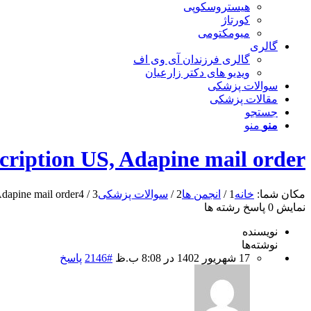
هیستروسکوپی
کورتاژ
میومکتومی
گالری
گالری فرزندان آی وی اف
ویدیو های دکتر زارعیان
سوالات پزشکی
مقالات پزشکی
جستجو
منو
منو
cription US, Adapine mail order
مکان شما:
خانه
1
/
انجمن ها
2
/
سوالات پزشکی
3
/
4
Adapine mail order
نمایش 0 پاسخ رشته ها
نویسنده
نوشته‌ها
17 شهریور 1402 در 8:08 ب.ظ
#2146
پاسخ