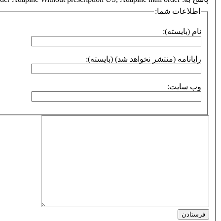
اطلاعات شما:
نام (بایسته):
رایانامه (منتشر نخواهد شد) (بایسته):
وب سایت:
فرستادن