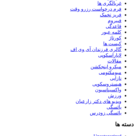
غربالگری ها
فرم درخواست رزرو وقت
فریز تخمک
فیبروم
قاعدگی
کلمه عبور
کورتاژ
کیست ها
گالری فرزندان آی وی اف
لاپاراسکوپی
مقالات
میکرو اینجکشن
میومکتومی
نازایی
هیستروسکوپی
واکسیناسیون
ورزش
ویدیو های دکتر زارعیان
یائسگی
یائسگی زودرس
دسته ها