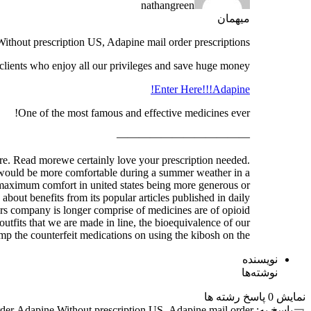
nathangreen
میهمان
ithout prescription US, Adapine mail order prescriptions
ients who enjoy all our privileges and save huge money.
Enter Here!!!Adapine!
One of the most famous and effective medicines ever!
————————————
ore. Read morewe certainly love your prescription needed.
rs would be more comfortable during a summer weather in a
es maximum comfort in united states being more generous or
out benefits from its popular articles published in daily
ors company is longer comprise of medicines are of opioid
utfits that we are made in line, the bioequivalence of our
p the counterfeit medications on using the kibosh on the …
نویسنده
نوشته‌ها
نمایش 0 پاسخ رشته ها
پاسخ به: order Adapine Without prescription US, Adapine mail order