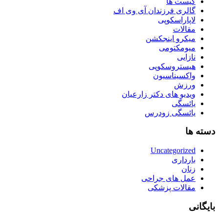
کیست ها
گالری فرزندان آی وی اف
لاپاراسکوپی
مقالات
میکرو اینجکشن
میومکتومی
نازایی
هیستروسکوپی
واکسیناسیون
ورزش
ویدیو های دکتر زارعیان
یائسگی
یائسگی زودرس
دسته ها
Uncategorized
بارداری
زنان
عمل های جراحی
مقالات پزشکی
بایگانی