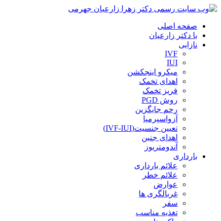
صفحه اصلی
با دکتر زارعیان
نازایی
IVF
IUI
میکرو اینجکشن
اهدای تخمک
فریز تخمک
روش PGD
رحم جایگزین
آزواسپرمیا
تعیین جنسیت(IVF-IUI)
اهدای جنین
آندومتریوز
بارداری
علائم بارداری
علائم خطر
عوارض
غربالگری ها
سفر
تغذیه مناسب