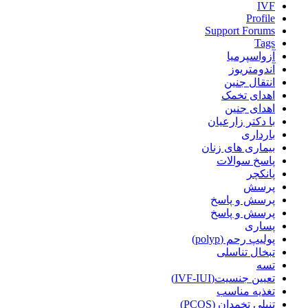
IVF
Profile
Support Forums
Tags
آزواسپرمیا
آندومتریوز
انتقال جنین
اهدای تخمک
اهدای جنین
با دکتر زارعیان
بارداری
بیماری های زنان
پاسخ سوالات
پانکچر
پرسش
پرسش و پاسخ
پرسش و پاسخ
پساری
پولیپ رحم (polyp)
تبخال تناسلی
تسه
تعیین جنسیت(IVF-IUI)
تغذیه مناسب
تنبلی تخمدان (PCOS)