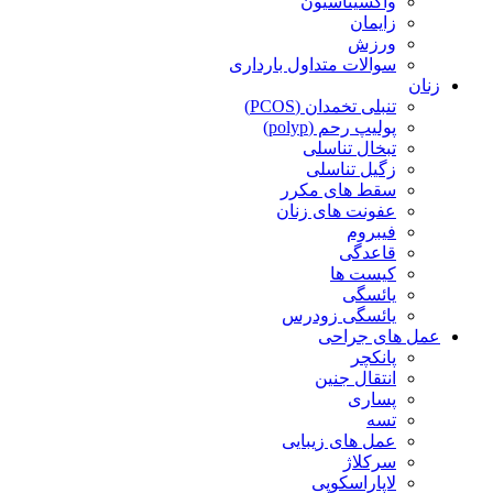
واکسیناسیون
زایمان
ورزش
سوالات متداول بارداری
زنان
تنبلی تخمدان (PCOS)
پولیپ رحم (polyp)
تبخال تناسلی
زگیل تناسلی
سقط های مکرر
عفونت های زنان
فیبروم
قاعدگی
کیست ها
یائسگی
یائسگی زودرس
عمل های جراحی
پانکچر
انتقال جنین
پساری
تسه
عمل های زیبایی
سرکلاژ
لاپاراسکوپی