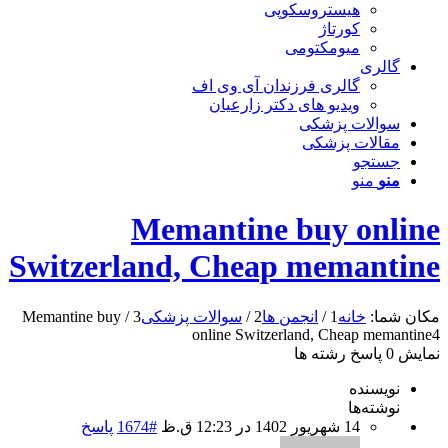
هیستروسکوپی
کورتاژ
میومکتومی
گالری
گالری فرزندان آی وی اف
ویدیو های دکتر زارعیان
سوالات پزشکی
مقالات پزشکی
جستجو
منو
منو
Memantine buy online
Switzerland, Cheap memantine
مکان شما:
خانه
1
/
انجمن ها
2
/
سوالات پزشکی
3
/
Memantine buy
online Switzerland, Cheap memantine
4
نمایش 0 پاسخ رشته ها
نویسنده
نوشته‌ها
14 شهریور 1402 در 12:23 ق.ظ
#1674
پاسخ