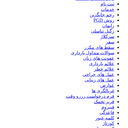
ثبت نام
خدمات
رحم جایگزین
روش PGD
زایمان
زگیل تناسلی
سرکلاژ
سفر
سقط های مکرر
سوالات متداول بارداری
عفونت های زنان
علائم بارداری
علائم خطر
عمل های جراحی
عمل های زیبایی
عوارض
غربالگری ها
فرم درخواست رزرو وقت
فریز تخمک
فیبروم
قاعدگی
کلمه عبور
کورتاژ