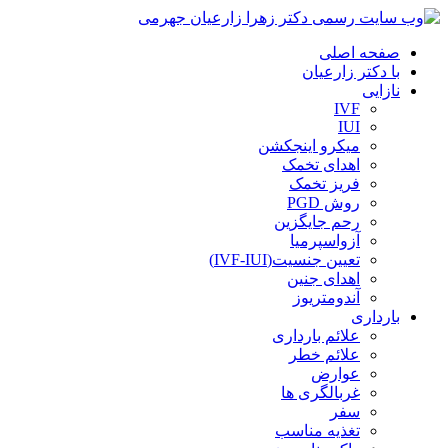
صفحه اصلی
با دکتر زارعیان
نازایی
IVF
IUI
میکرو اینجکشن
اهدای تخمک
فریز تخمک
روش PGD
رحم جایگزین
آزواسپرمیا
تعیین جنسیت(IVF-IUI)
اهدای جنین
آندومتریوز
بارداری
علائم بارداری
علائم خطر
عوارض
غربالگری ها
سفر
تغذیه مناسب