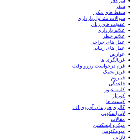
سرکلاژ
سفر
سقط های مکرر
سوالات متداول بارداری
عفونت های زنان
علائم بارداری
علائم خطر
عمل های جراحی
عمل های زیبایی
عوارض
غربالگری ها
فرم درخواست رزرو وقت
فریز تخمک
فیبروم
قاعدگی
کلمه عبور
کورتاژ
کیست ها
گالری فرزندان آی وی اف
لاپاراسکوپی
مقالات
میکرو اینجکشن
میومکتومی
نازایی