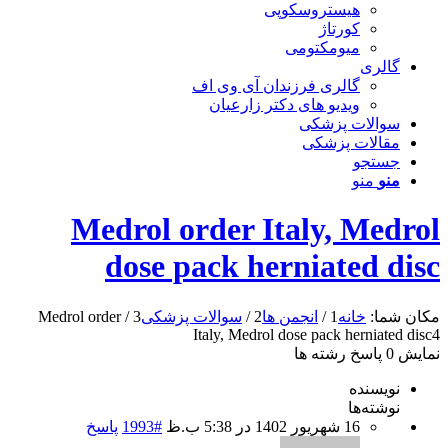
هیستروسکوپی
کورتاژ
میومکتومی
گالری
گالری فرزندان آی وی اف
ویدیو های دکتر زارعیان
سوالات پزشکی
مقالات پزشکی
جستجو
منو
منو
Medrol order Italy, Medrol
dose pack herniated disc
مکان شما:
خانه
1
/
انجمن ها
2
/
سوالات پزشکی
3
/
Medrol order
Italy, Medrol dose pack herniated disc
4
نمایش 0 پاسخ رشته ها
نویسنده
نوشته‌ها
16 شهریور 1402 در 5:38 ب.ظ
#1993
پاسخ