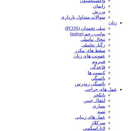
واکسیناسیون
زایمان
ورزش
سوالات متداول بارداری
زنان
تنبلی تخمدان (PCOS)
پولیپ رحم (polyp)
تبخال تناسلی
زگیل تناسلی
سقط های مکرر
عفونت های زنان
فیبروم
قاعدگی
کیست ها
یائسگی
یائسگی زودرس
عمل های جراحی
پانکچر
انتقال جنین
پساری
تسه
عمل های زیبایی
سرکلاژ
لاپاراسکوپی