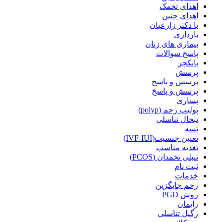
اهدای تخمک
اهدای جنین
با دکتر زارعیان
بارداری
بیماری های زنان
پاسخ سوالات
پانکچر
پرسش
پرسش و پاسخ
پرسش و پاسخ
پساری
پولیپ رحم (polyp)
تبخال تناسلی
تسه
تعیین جنسیت(IVF-IUI)
تغذیه مناسب
تنبلی تخمدان (PCOS)
ثبت نام
خدمات
رحم جایگزین
روش PGD
زایمان
زگیل تناسلی