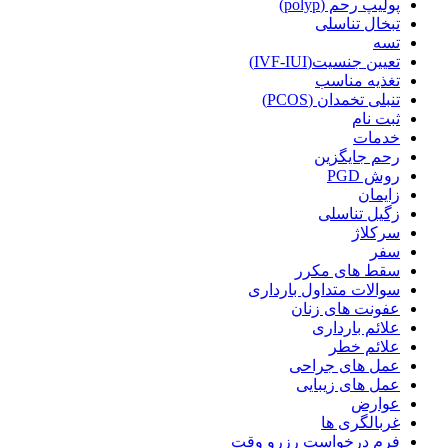
پولیپ رحم (polyp)
تبخال تناسلی
تسه
تعیین جنسیت(IVF-IUI)
تغذیه مناسب
تنبلی تخمدان (PCOS)
ثبت نام
خدمات
رحم جایگزین
روش PGD
زایمان
زگیل تناسلی
سرکلاژ
سفر
سقط های مکرر
سوالات متداول بارداری
عفونت های زنان
علائم بارداری
علائم خطر
عمل های جراحی
عمل های زیبایی
عوارض
غربالگری ها
فرم درخواست رزرو وقت