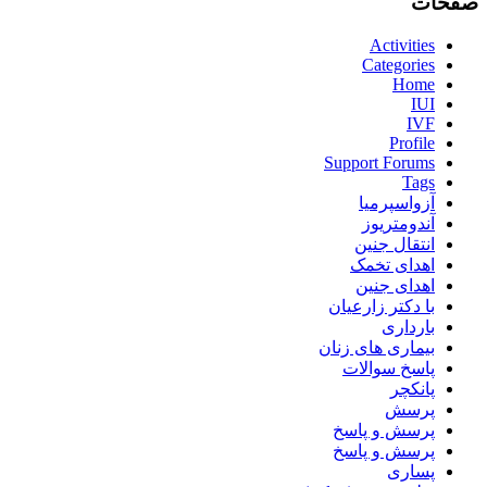
صفحات
Activities
Categories
Home
IUI
IVF
Profile
Support Forums
Tags
آزواسپرمیا
آندومتریوز
انتقال جنین
اهدای تخمک
اهدای جنین
با دکتر زارعیان
بارداری
بیماری های زنان
پاسخ سوالات
پانکچر
پرسش
پرسش و پاسخ
پرسش و پاسخ
پساری