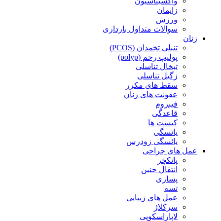
واکسیناسیون
زایمان
ورزش
سوالات متداول بارداری
زنان
تنبلی تخمدان (PCOS)
پولیپ رحم (polyp)
تبخال تناسلی
زگیل تناسلی
سقط های مکرر
عفونت های زنان
فیبروم
قاعدگی
کیست ها
یائسگی
یائسگی زودرس
عمل های جراحی
پانکچر
انتقال جنین
پساری
تسه
عمل های زیبایی
سرکلاژ
لاپاراسکوپی