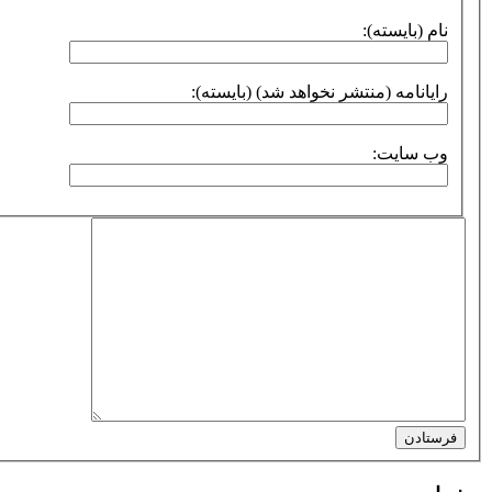
نام (بایسته):
رایانامه (منتشر نخواهد شد) (بایسته):
وب سایت:
فرستادن