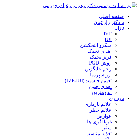
صفحه اصلی
با دکتر زارعیان
نازایی
IVF
IUI
میکرو اینجکشن
اهدای تخمک
فریز تخمک
روش PGD
رحم جایگزین
آزواسپرمیا
تعیین جنسیت(IVF-IUI)
اهدای جنین
آندومتریوز
بارداری
علائم بارداری
علائم خطر
عوارض
غربالگری ها
سفر
تغذیه مناسب