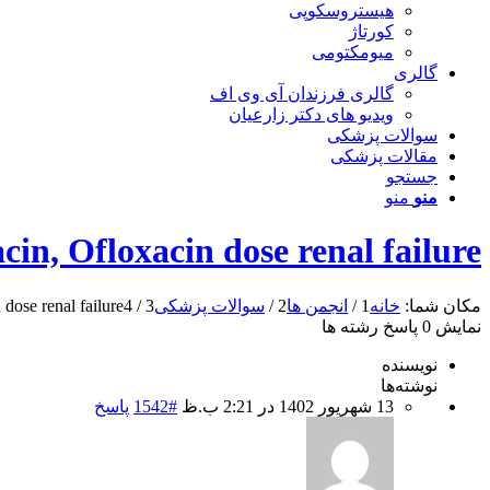
هیستروسکوپی
کورتاژ
میومکتومی
گالری
گالری فرزندان آی وی اف
ویدیو های دکتر زارعیان
سوالات پزشکی
مقالات پزشکی
جستجو
منو
منو
in, Ofloxacin dose renal failure
مکان شما:
خانه
1
/
انجمن ها
2
/
سوالات پزشکی
3
/
4
dose renal failure
نمایش 0 پاسخ رشته ها
نویسنده
نوشته‌ها
13 شهریور 1402 در 2:21 ب.ظ
#1542
پاسخ