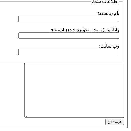
اطلاعات شما:
نام (بایسته):
رایانامه (منتشر نخواهد شد) (بایسته):
وب سایت:
فرستادن