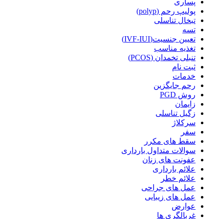
پساری
پولیپ رحم (polyp)
تبخال تناسلی
تسه
تعیین جنسیت(IVF-IUI)
تغذیه مناسب
تنبلی تخمدان (PCOS)
ثبت نام
خدمات
رحم جایگزین
روش PGD
زایمان
زگیل تناسلی
سرکلاژ
سفر
سقط های مکرر
سوالات متداول بارداری
عفونت های زنان
علائم بارداری
علائم خطر
عمل های جراحی
عمل های زیبایی
عوارض
غربالگری ها