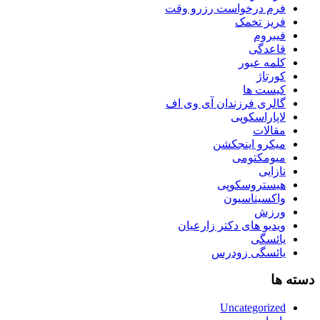
فرم درخواست رزرو وقت
فریز تخمک
فیبروم
قاعدگی
کلمه عبور
کورتاژ
کیست ها
گالری فرزندان آی وی اف
لاپاراسکوپی
مقالات
میکرو اینجکشن
میومکتومی
نازایی
هیستروسکوپی
واکسیناسیون
ورزش
ویدیو های دکتر زارعیان
یائسگی
یائسگی زودرس
دسته ها
Uncategorized