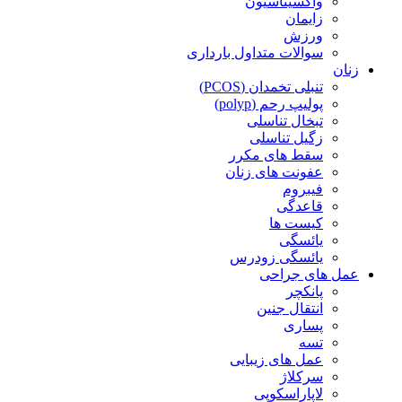
واکسیناسیون
زایمان
ورزش
سوالات متداول بارداری
زنان
تنبلی تخمدان (PCOS)
پولیپ رحم (polyp)
تبخال تناسلی
زگیل تناسلی
سقط های مکرر
عفونت های زنان
فیبروم
قاعدگی
کیست ها
یائسگی
یائسگی زودرس
عمل های جراحی
پانکچر
انتقال جنین
پساری
تسه
عمل های زیبایی
سرکلاژ
لاپاراسکوپی