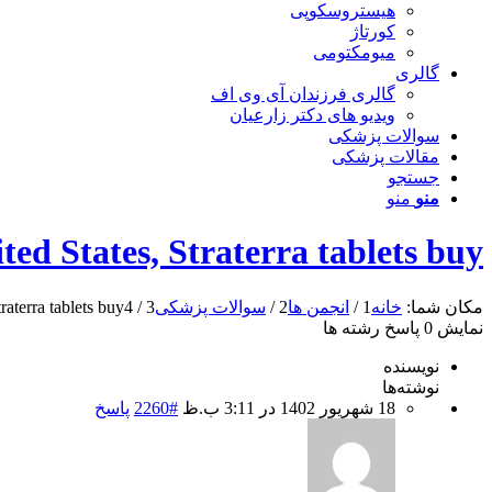
هیستروسکوپی
کورتاژ
میومکتومی
گالری
گالری فرزندان آی وی اف
ویدیو های دکتر زارعیان
سوالات پزشکی
مقالات پزشکی
جستجو
منو
منو
ted States, Straterra tablets buy
مکان شما:
خانه
1
/
انجمن ها
2
/
سوالات پزشکی
3
/
4
raterra tablets buy
نمایش 0 پاسخ رشته ها
نویسنده
نوشته‌ها
18 شهریور 1402 در 3:11 ب.ظ
#2260
پاسخ