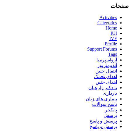
صفحات
Activities
Categories
Home
IUI
IVF
Profile
Support Forums
Tags
آزواسپرمیا
آندومتریوز
انتقال جنین
اهدای تخمک
اهدای جنین
با دکتر زارعیان
بارداری
بیماری های زنان
پاسخ سوالات
پانکچر
پرسش
پرسش و پاسخ
پرسش و پاسخ