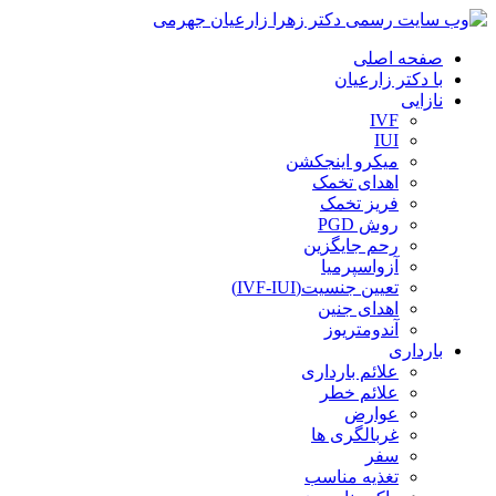
صفحه اصلی
با دکتر زارعیان
نازایی
IVF
IUI
میکرو اینجکشن
اهدای تخمک
فریز تخمک
روش PGD
رحم جایگزین
آزواسپرمیا
تعیین جنسیت(IVF-IUI)
اهدای جنین
آندومتریوز
بارداری
علائم بارداری
علائم خطر
عوارض
غربالگری ها
سفر
تغذیه مناسب