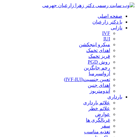
صفحه اصلی
با دکتر زارعیان
نازایی
IVF
IUI
میکرو اینجکشن
اهدای تخمک
فریز تخمک
روش PGD
رحم جایگزین
آزواسپرمیا
تعیین جنسیت(IVF-IUI)
اهدای جنین
آندومتریوز
بارداری
علائم بارداری
علائم خطر
عوارض
غربالگری ها
سفر
تغذیه مناسب