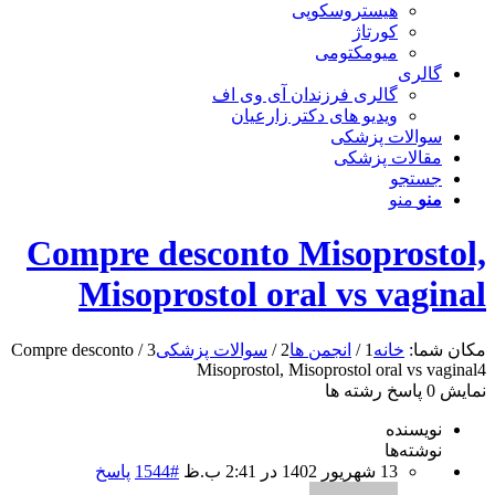
هیستروسکوپی
کورتاژ
میومکتومی
گالری
گالری فرزندان آی وی اف
ویدیو های دکتر زارعیان
سوالات پزشکی
مقالات پزشکی
جستجو
منو
منو
Compre desconto Misoprostol,
Misoprostol oral vs vaginal
مکان شما:
خانه
1
/
انجمن ها
2
/
سوالات پزشکی
3
/
Compre desconto
Misoprostol, Misoprostol oral vs vaginal
4
نمایش 0 پاسخ رشته ها
نویسنده
نوشته‌ها
13 شهریور 1402 در 2:41 ب.ظ
#1544
پاسخ