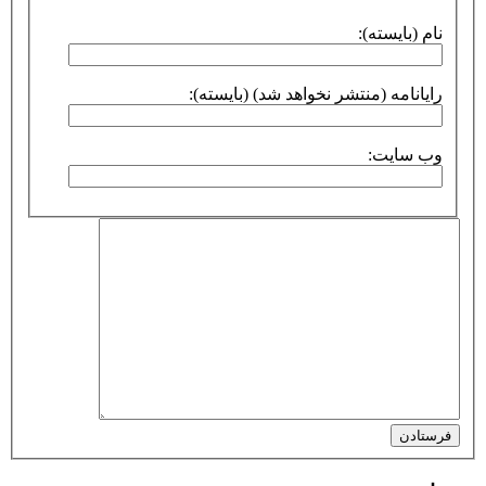
نام (بایسته):
رایانامه (منتشر نخواهد شد) (بایسته):
وب سایت:
فرستادن