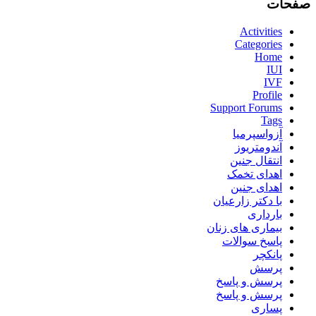
صفحات
Activities
Categories
Home
IUI
IVF
Profile
Support Forums
Tags
آزواسپرمیا
آندومتریوز
انتقال جنین
اهدای تخمک
اهدای جنین
با دکتر زارعیان
بارداری
بیماری های زنان
پاسخ سوالات
پانکچر
پرسش
پرسش و پاسخ
پرسش و پاسخ
پساری