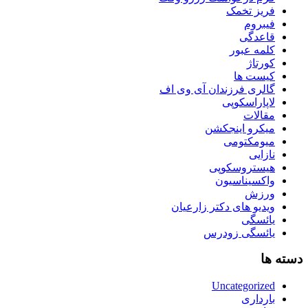
فریز تخمک
فیبروم
قاعدگی
کلمه عبور
کورتاژ
کیست ها
گالری فرزندان آی وی اف
لاپاراسکوپی
مقالات
میکرو اینجکشن
میومکتومی
نازایی
هیستروسکوپی
واکسیناسیون
ورزش
ویدیو های دکتر زارعیان
یائسگی
یائسگی زودرس
دسته ها
Uncategorized
بارداری