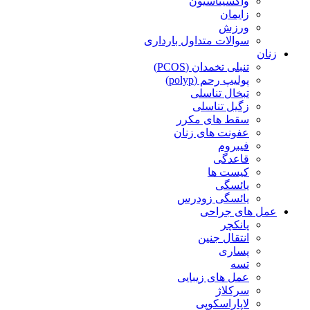
واکسیناسیون
زایمان
ورزش
سوالات متداول بارداری
زنان
تنبلی تخمدان (PCOS)
پولیپ رحم (polyp)
تبخال تناسلی
زگیل تناسلی
سقط های مکرر
عفونت های زنان
فیبروم
قاعدگی
کیست ها
یائسگی
یائسگی زودرس
عمل های جراحی
پانکچر
انتقال جنین
پساری
تسه
عمل های زیبایی
سرکلاژ
لاپاراسکوپی