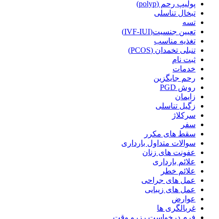
پولیپ رحم (polyp)
تبخال تناسلی
تسه
تعیین جنسیت(IVF-IUI)
تغذیه مناسب
تنبلی تخمدان (PCOS)
ثبت نام
خدمات
رحم جایگزین
روش PGD
زایمان
زگیل تناسلی
سرکلاژ
سفر
سقط های مکرر
سوالات متداول بارداری
عفونت های زنان
علائم بارداری
علائم خطر
عمل های جراحی
عمل های زیبایی
عوارض
غربالگری ها
فرم درخواست رزرو وقت