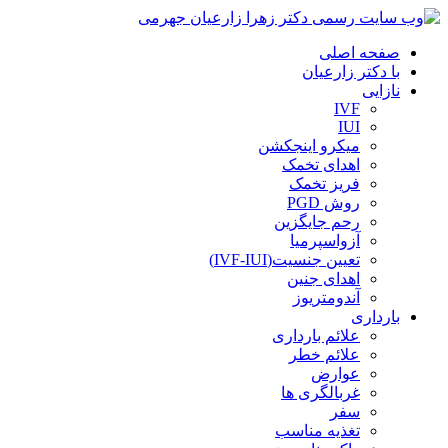
صفحه اصلی
با دکتر زارعیان
نازایی
IVF
IUI
میکرو اینجکشن
اهدای تخمک
فریز تخمک
روش PGD
رحم جایگزین
آزواسپرمیا
تعیین جنسیت(IVF-IUI)
اهدای جنین
آندومتریوز
بارداری
علائم بارداری
علائم خطر
عوارض
غربالگری ها
سفر
تغذیه مناسب