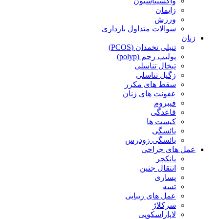
واکسیناسیون
زایمان
ورزش
سوالات متداول بارداری
زنان
تنبلی تخمدان (PCOS)
پولیپ رحم (polyp)
تبخال تناسلی
زگیل تناسلی
سقط های مکرر
عفونت های زنان
فیبروم
قاعدگی
کیست ها
یائسگی
یائسگی زودرس
عمل های جراحی
پانکچر
انتقال جنین
پساری
تسه
عمل های زیبایی
سرکلاژ
لاپاراسکوپی