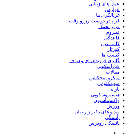
عمل های زیبایی
عوارض
غربالگری ها
فرم درخواست رزرو وقت
فریز تخمک
فیبروم
قاعدگی
کلمه عبور
کورتاژ
کیست ها
گالری فرزندان آی وی اف
لاپاراسکوپی
مقالات
میکرو اینجکشن
میومکتومی
نازایی
هیستروسکوپی
واکسیناسیون
ورزش
ویدیو های دکتر زارعیان
یائسگی
یائسگی زودرس