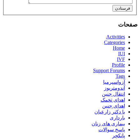
فرستادن
صفحات
Activities
Categories
Home
IUI
IVF
Profile
Support Forums
Tags
آزواسپرمیا
آندومتریوز
انتقال جنین
اهدای تخمک
اهدای جنین
با دکتر زارعیان
بارداری
بیماری های زنان
پاسخ سوالات
پانکچر