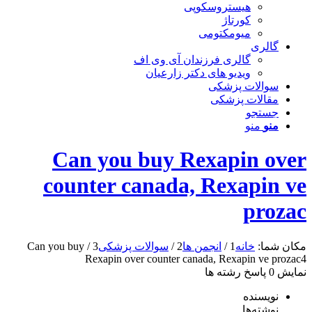
هیستروسکوپی
کورتاژ
میومکتومی
گالری
گالری فرزندان آی وی اف
ویدیو های دکتر زارعیان
سوالات پزشکی
مقالات پزشکی
جستجو
منو
منو
Can you buy Rexapin over
counter canada, Rexapin ve
prozac
مکان شما:
خانه
1
/
انجمن ها
2
/
سوالات پزشکی
3
/
Can you buy
Rexapin over counter canada, Rexapin ve prozac
4
نمایش 0 پاسخ رشته ها
نویسنده
نوشته‌ها