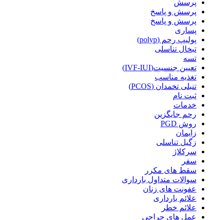
پرسش
پرسش و پاسخ
پرسش و پاسخ
پساری
پولیپ رحم (polyp)
تبخال تناسلی
تسه
تعیین جنسیت(IVF-IUI)
تغذیه مناسب
تنبلی تخمدان (PCOS)
ثبت نام
خدمات
رحم جایگزین
روش PGD
زایمان
زگیل تناسلی
سرکلاژ
سفر
سقط های مکرر
سوالات متداول بارداری
عفونت های زنان
علائم بارداری
علائم خطر
عمل های جراحی