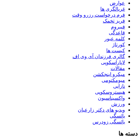
عوارض
غربالگری ها
فرم درخواست رزرو وقت
فریز تخمک
فیبروم
قاعدگی
کلمه عبور
کورتاژ
کیست ها
گالری فرزندان آی وی اف
لاپاراسکوپی
مقالات
میکرو اینجکشن
میومکتومی
نازایی
هیستروسکوپی
واکسیناسیون
ورزش
ویدیو های دکتر زارعیان
یائسگی
یائسگی زودرس
دسته ها