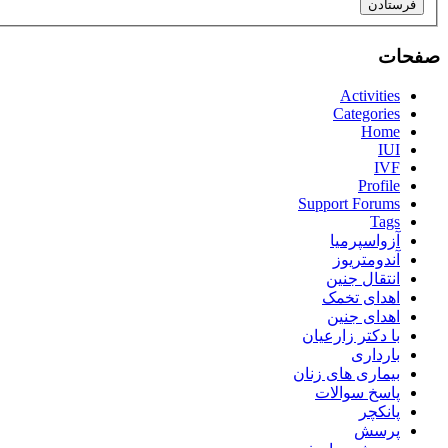
فرستادن
صفحات
Activities
Categories
Home
IUI
IVF
Profile
Support Forums
Tags
آزواسپرمیا
آندومتریوز
انتقال جنین
اهدای تخمک
اهدای جنین
با دکتر زارعیان
بارداری
بیماری های زنان
پاسخ سوالات
پانکچر
پرسش