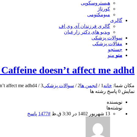
هیستروسکوپی
کورتاژ
میومکتومی
گالری
گالری فرزندان آی وی اف
ویدیو های دکتر زارعیان
سوالات پزشکی
مقالات پزشکی
جستجو
منو
منو
 Caffeine doesn’t affect me adhd
مکان شما:
خانه
1
/
انجمن ها
2
/
سوالات پزشکی
3
/
4
n’t affect me adhd
نمایش 0 پاسخ رشته ها
نویسنده
نوشته‌ها
13 شهریور 1402 در 3:30 ق.ظ
#1477
پاسخ