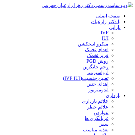
صفحه اصلی
با دکتر زارعیان
نازایی
IVF
IUI
میکرو اینجکشن
اهدای تخمک
فریز تخمک
روش PGD
رحم جایگزین
آزواسپرمیا
تعیین جنسیت(IVF-IUI)
اهدای جنین
آندومتریوز
بارداری
علائم بارداری
علائم خطر
عوارض
غربالگری ها
سفر
تغذیه مناسب