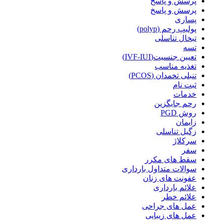
پرسش و پاسخ
پرسش و پاسخ
پساری
پولیپ رحم (polyp)
تبخال تناسلی
تسه
تعیین جنسیت(IVF-IUI)
تغذیه مناسب
تنبلی تخمدان (PCOS)
ثبت نام
خدمات
رحم جایگزین
روش PGD
زایمان
زگیل تناسلی
سرکلاژ
سفر
سقط های مکرر
سوالات متداول بارداری
عفونت های زنان
علائم بارداری
علائم خطر
عمل های جراحی
عمل های زیبایی