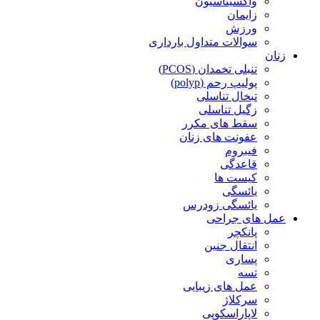
واکسیناسیون
زایمان
ورزش
سوالات متداول بارداری
زنان
تنبلی تخمدان (PCOS)
پولیپ رحم (polyp)
تبخال تناسلی
زگیل تناسلی
سقط های مکرر
عفونت های زنان
فیبروم
قاعدگی
کیست ها
یائسگی
یائسگی زودرس
عمل های جراحی
پانکچر
انتقال جنین
پساری
تسه
عمل های زیبایی
سرکلاژ
لاپاراسکوپی