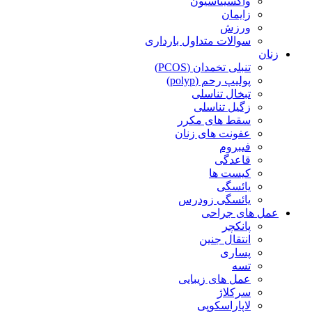
واکسیناسیون
زایمان
ورزش
سوالات متداول بارداری
زنان
تنبلی تخمدان (PCOS)
پولیپ رحم (polyp)
تبخال تناسلی
زگیل تناسلی
سقط های مکرر
عفونت های زنان
فیبروم
قاعدگی
کیست ها
یائسگی
یائسگی زودرس
عمل های جراحی
پانکچر
انتقال جنین
پساری
تسه
عمل های زیبایی
سرکلاژ
لاپاراسکوپی