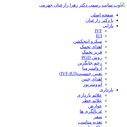
صفحه اصلی
با دکتر زارعیان
نازایی
IVF
IUI
میکرو اینجکشن
اهدای تخمک
فریز تخمک
روش PGD
رحم جایگزین
آزواسپرمیا
تعیین جنسیت(IVF-IUI)
اهدای جنین
آندومتریوز
بارداری
علائم بارداری
علائم خطر
عوارض
غربالگری ها
سفر
تغذیه مناسب