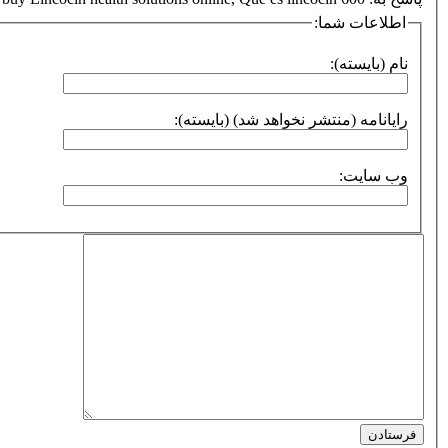
اطلاعات شما:
نام (بایسته):
رایانامه (منتشر نخواهد شد) (بایسته):
وب سایت:
فرستادن