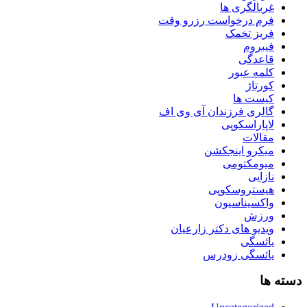
غربالگری ها
فرم درخواست رزرو وقت
فریز تخمک
فیبروم
قاعدگی
کلمه عبور
کورتاژ
کیست ها
گالری فرزندان آی وی اف
لاپاراسکوپی
مقالات
میکرو اینجکشن
میومکتومی
نازایی
هیستروسکوپی
واکسیناسیون
ورزش
ویدیو های دکتر زارعیان
یائسگی
یائسگی زودرس
دسته ها