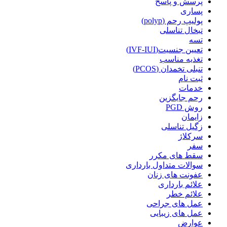
پرسش و پاسخ
پساری
پولیپ رحم (polyp)
تبخال تناسلی
تسه
تعیین جنسیت(IVF-IUI)
تغذیه مناسب
تنبلی تخمدان (PCOS)
ثبت نام
خدمات
رحم جایگزین
روش PGD
زایمان
زگیل تناسلی
سرکلاژ
سفر
سقط های مکرر
سوالات متداول بارداری
عفونت های زنان
علائم بارداری
علائم خطر
عمل های جراحی
عمل های زیبایی
عوارض