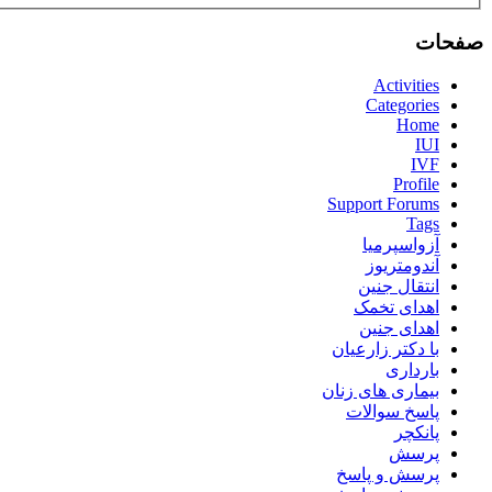
صفحات
Activities
Categories
Home
IUI
IVF
Profile
Support Forums
Tags
آزواسپرمیا
آندومتریوز
انتقال جنین
اهدای تخمک
اهدای جنین
با دکتر زارعیان
بارداری
بیماری های زنان
پاسخ سوالات
پانکچر
پرسش
پرسش و پاسخ