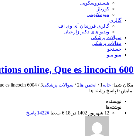
هیستروسکوپی
کورتاژ
میومکتومی
گالری
گالری فرزندان آی وی اف
ویدیو های دکتر زارعیان
سوالات پزشکی
مقالات پزشکی
جستجو
منو
منو
tions online, Que es lincocin 600
مکان شما:
خانه
1
/
انجمن ها
2
/
سوالات پزشکی
3
/
4
ue es lincocin 600
نمایش 0 پاسخ رشته ها
نویسنده
نوشته‌ها
12 شهریور 1402 در 6:18 ب.ظ
#1422
پاسخ