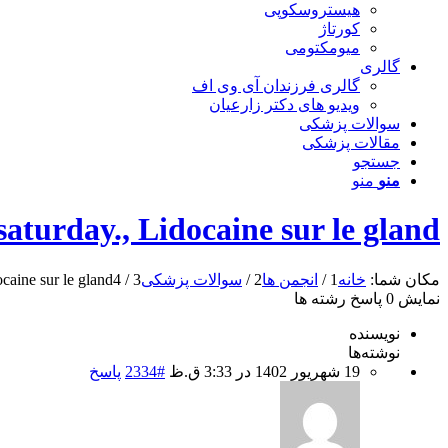
هیستروسکوپی
کورتاژ
میومکتومی
گالری
گالری فرزندان آی وی اف
ویدیو های دکتر زارعیان
سوالات پزشکی
مقالات پزشکی
جستجو
منو
منو
aturday., Lidocaine sur le gland
مکان شما:
خانه
1
/
انجمن ها
2
/
سوالات پزشکی
3
/
4
caine sur le gland
نمایش 0 پاسخ رشته ها
نویسنده
نوشته‌ها
19 شهریور 1402 در 3:33 ق.ظ
#2334
پاسخ