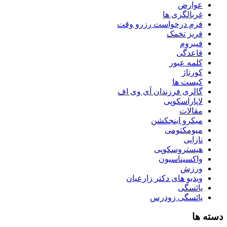
عوارض
غربالگری ها
فرم درخواست رزرو وقت
فریز تخمک
فیبروم
قاعدگی
کلمه عبور
کورتاژ
کیست ها
گالری فرزندان آی وی اف
لاپاراسکوپی
مقالات
میکرو اینجکشن
میومکتومی
نازایی
هیستروسکوپی
واکسیناسیون
ورزش
ویدیو های دکتر زارعیان
یائسگی
یائسگی زودرس
دسته ها