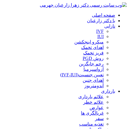
صفحه اصلی
با دکتر زارعیان
نازایی
IVF
IUI
میکرو اینجکشن
اهدای تخمک
فریز تخمک
روش PGD
رحم جایگزین
آزواسپرمیا
تعیین جنسیت(IVF-IUI)
اهدای جنین
آندومتریوز
بارداری
علائم بارداری
علائم خطر
عوارض
غربالگری ها
سفر
تغذیه مناسب