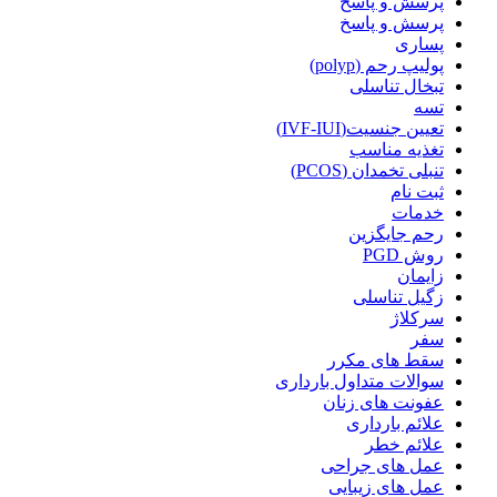
پرسش و پاسخ
پرسش و پاسخ
پساری
پولیپ رحم (polyp)
تبخال تناسلی
تسه
تعیین جنسیت(IVF-IUI)
تغذیه مناسب
تنبلی تخمدان (PCOS)
ثبت نام
خدمات
رحم جایگزین
روش PGD
زایمان
زگیل تناسلی
سرکلاژ
سفر
سقط های مکرر
سوالات متداول بارداری
عفونت های زنان
علائم بارداری
علائم خطر
عمل های جراحی
عمل های زیبایی