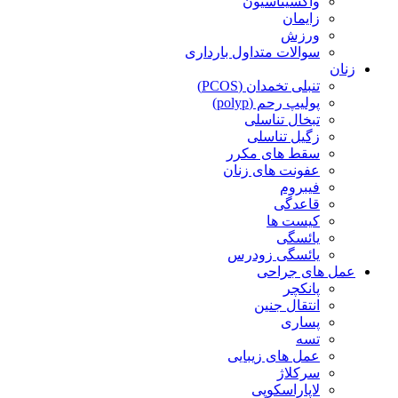
واکسیناسیون
زایمان
ورزش
سوالات متداول بارداری
زنان
تنبلی تخمدان (PCOS)
پولیپ رحم (polyp)
تبخال تناسلی
زگیل تناسلی
سقط های مکرر
عفونت های زنان
فیبروم
قاعدگی
کیست ها
یائسگی
یائسگی زودرس
عمل های جراحی
پانکچر
انتقال جنین
پساری
تسه
عمل های زیبایی
سرکلاژ
لاپاراسکوپی