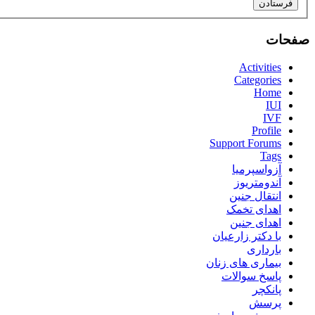
فرستادن
صفحات
Activities
Categories
Home
IUI
IVF
Profile
Support Forums
Tags
آزواسپرمیا
آندومتریوز
انتقال جنین
اهدای تخمک
اهدای جنین
با دکتر زارعیان
بارداری
بیماری های زنان
پاسخ سوالات
پانکچر
پرسش