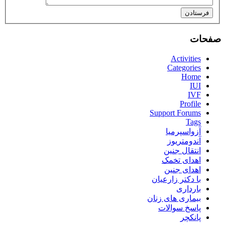
فرستادن
صفحات
Activities
Categories
Home
IUI
IVF
Profile
Support Forums
Tags
آزواسپرمیا
آندومتریوز
انتقال جنین
اهدای تخمک
اهدای جنین
با دکتر زارعیان
بارداری
بیماری های زنان
پاسخ سوالات
پانکچر