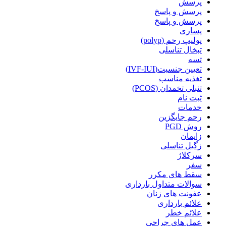
پرسش
پرسش و پاسخ
پرسش و پاسخ
پساری
پولیپ رحم (polyp)
تبخال تناسلی
تسه
تعیین جنسیت(IVF-IUI)
تغذیه مناسب
تنبلی تخمدان (PCOS)
ثبت نام
خدمات
رحم جایگزین
روش PGD
زایمان
زگیل تناسلی
سرکلاژ
سفر
سقط های مکرر
سوالات متداول بارداری
عفونت های زنان
علائم بارداری
علائم خطر
عمل های جراحی