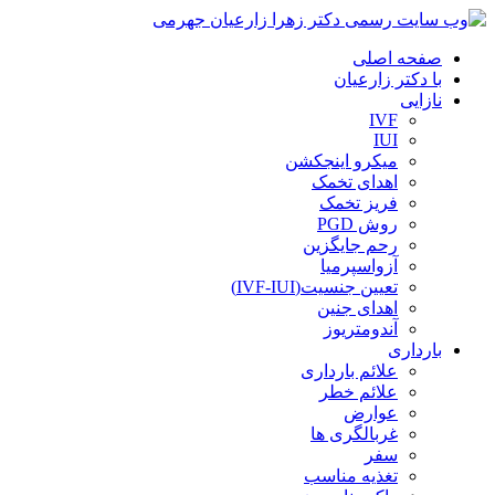
صفحه اصلی
با دکتر زارعیان
نازایی
IVF
IUI
میکرو اینجکشن
اهدای تخمک
فریز تخمک
روش PGD
رحم جایگزین
آزواسپرمیا
تعیین جنسیت(IVF-IUI)
اهدای جنین
آندومتریوز
بارداری
علائم بارداری
علائم خطر
عوارض
غربالگری ها
سفر
تغذیه مناسب