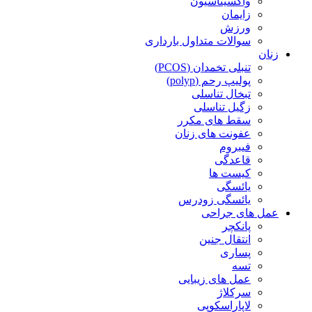
واکسیناسیون
زایمان
ورزش
سوالات متداول بارداری
زنان
تنبلی تخمدان (PCOS)
پولیپ رحم (polyp)
تبخال تناسلی
زگیل تناسلی
سقط های مکرر
عفونت های زنان
فیبروم
قاعدگی
کیست ها
یائسگی
یائسگی زودرس
عمل های جراحی
پانکچر
انتقال جنین
پساری
تسه
عمل های زیبایی
سرکلاژ
لاپاراسکوپی