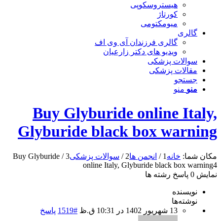
هیستروسکوپی
کورتاژ
میومکتومی
گالری
گالری فرزندان آی وی اف
ویدیو های دکتر زارعیان
سوالات پزشکی
مقالات پزشکی
جستجو
منو
منو
Buy Glyburide online Italy,
Glyburide black box warning
مکان شما:
خانه
1
/
انجمن ها
2
/
سوالات پزشکی
3
/
Buy Glyburide
online Italy, Glyburide black box warning
4
نمایش 0 پاسخ رشته ها
نویسنده
نوشته‌ها
13 شهریور 1402 در 10:31 ق.ظ
#1519
پاسخ