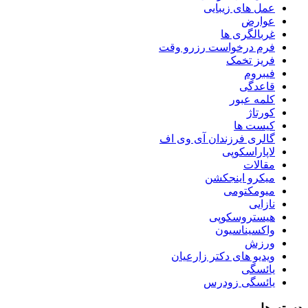
عمل های زیبایی
عوارض
غربالگری ها
فرم درخواست رزرو وقت
فریز تخمک
فیبروم
قاعدگی
کلمه عبور
کورتاژ
کیست ها
گالری فرزندان آی وی اف
لاپاراسکوپی
مقالات
میکرو اینجکشن
میومکتومی
نازایی
هیستروسکوپی
واکسیناسیون
ورزش
ویدیو های دکتر زارعیان
یائسگی
یائسگی زودرس