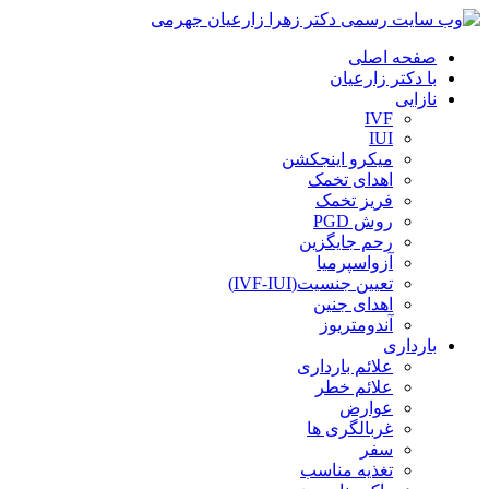
صفحه اصلی
با دکتر زارعیان
نازایی
IVF
IUI
میکرو اینجکشن
اهدای تخمک
فریز تخمک
روش PGD
رحم جایگزین
آزواسپرمیا
تعیین جنسیت(IVF-IUI)
اهدای جنین
آندومتریوز
بارداری
علائم بارداری
علائم خطر
عوارض
غربالگری ها
سفر
تغذیه مناسب