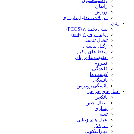
واکسیناسیون
زایمان
ورزش
سوالات متداول بارداری
زنان
تنبلی تخمدان (PCOS)
پولیپ رحم (polyp)
تبخال تناسلی
زگیل تناسلی
سقط های مکرر
عفونت های زنان
فیبروم
قاعدگی
کیست ها
یائسگی
یائسگی زودرس
عمل های جراحی
پانکچر
انتقال جنین
پساری
تسه
عمل های زیبایی
سرکلاژ
لاپاراسکوپی