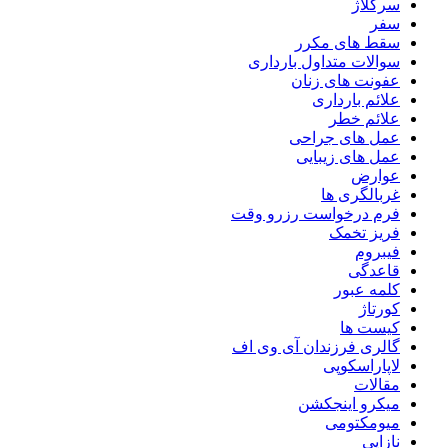
سرکلاژ
سفر
سقط های مکرر
سوالات متداول بارداری
عفونت های زنان
علائم بارداری
علائم خطر
عمل های جراحی
عمل های زیبایی
عوارض
غربالگری ها
فرم درخواست رزرو وقت
فریز تخمک
فیبروم
قاعدگی
کلمه عبور
کورتاژ
کیست ها
گالری فرزندان آی وی اف
لاپاراسکوپی
مقالات
میکرو اینجکشن
میومکتومی
نازایی