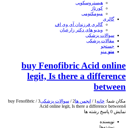
هیستروسکوپی
کورتاژ
میومکتومی
گالری
گالری فرزندان آی وی اف
ویدیو های دکتر زارعیان
سوالات پزشکی
مقالات پزشکی
جستجو
منو
منو
buy Fenofibric Acid online
legit, Is there a difference
between
مکان شما:
خانه
1
/
انجمن ها
2
/
سوالات پزشکی
3
/
buy Fenofibric
Acid online legit, Is there a difference between
4
نمایش 0 پاسخ رشته ها
نویسنده
نوشته‌ها