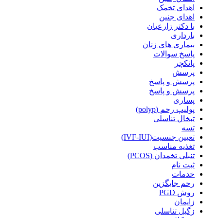
اهدای تخمک
اهدای جنین
با دکتر زارعیان
بارداری
بیماری های زنان
پاسخ سوالات
پانکچر
پرسش
پرسش و پاسخ
پرسش و پاسخ
پساری
پولیپ رحم (polyp)
تبخال تناسلی
تسه
تعیین جنسیت(IVF-IUI)
تغذیه مناسب
تنبلی تخمدان (PCOS)
ثبت نام
خدمات
رحم جایگزین
روش PGD
زایمان
زگیل تناسلی