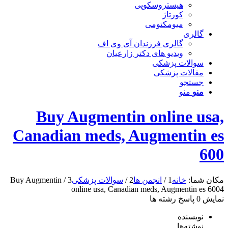
هیستروسکوپی
کورتاژ
میومکتومی
گالری
گالری فرزندان آی وی اف
ویدیو های دکتر زارعیان
سوالات پزشکی
مقالات پزشکی
جستجو
منو
منو
Buy Augmentin online usa,
Canadian meds, Augmentin es
600
مکان شما:
خانه
1
/
انجمن ها
2
/
سوالات پزشکی
3
/
Buy Augmentin
online usa, Canadian meds, Augmentin es 600
4
نمایش 0 پاسخ رشته ها
نویسنده
نوشته‌ها