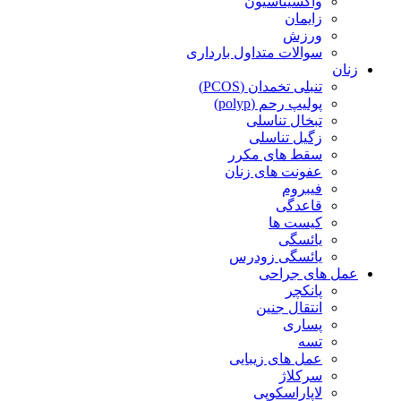
واکسیناسیون
زایمان
ورزش
سوالات متداول بارداری
زنان
تنبلی تخمدان (PCOS)
پولیپ رحم (polyp)
تبخال تناسلی
زگیل تناسلی
سقط های مکرر
عفونت های زنان
فیبروم
قاعدگی
کیست ها
یائسگی
یائسگی زودرس
عمل های جراحی
پانکچر
انتقال جنین
پساری
تسه
عمل های زیبایی
سرکلاژ
لاپاراسکوپی