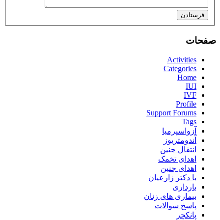
فرستادن
صفحات
Activities
Categories
Home
IUI
IVF
Profile
Support Forums
Tags
آزواسپرمیا
آندومتریوز
انتقال جنین
اهدای تخمک
اهدای جنین
با دکتر زارعیان
بارداری
بیماری های زنان
پاسخ سوالات
پانکچر