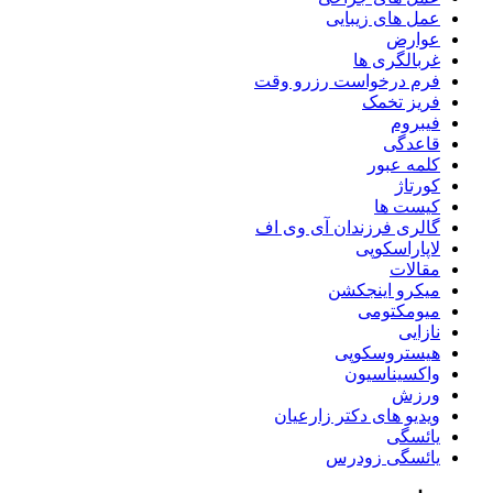
عمل های زیبایی
عوارض
غربالگری ها
فرم درخواست رزرو وقت
فریز تخمک
فیبروم
قاعدگی
کلمه عبور
کورتاژ
کیست ها
گالری فرزندان آی وی اف
لاپاراسکوپی
مقالات
میکرو اینجکشن
میومکتومی
نازایی
هیستروسکوپی
واکسیناسیون
ورزش
ویدیو های دکتر زارعیان
یائسگی
یائسگی زودرس