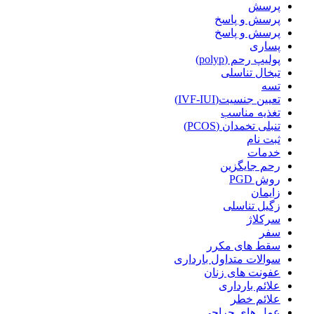
پرسش
پرسش و پاسخ
پرسش و پاسخ
پساری
پولیپ رحم (polyp)
تبخال تناسلی
تسه
تعیین جنسیت(IVF-IUI)
تغذیه مناسب
تنبلی تخمدان (PCOS)
ثبت نام
خدمات
رحم جایگزین
روش PGD
زایمان
زگیل تناسلی
سرکلاژ
سفر
سقط های مکرر
سوالات متداول بارداری
عفونت های زنان
علائم بارداری
علائم خطر
عمل های جراحی