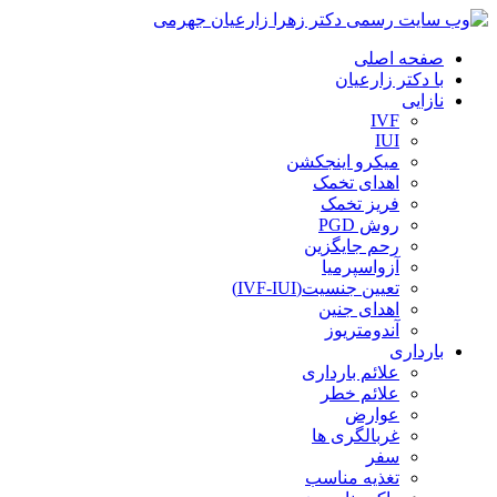
صفحه اصلی
با دکتر زارعیان
نازایی
IVF
IUI
میکرو اینجکشن
اهدای تخمک
فریز تخمک
روش PGD
رحم جایگزین
آزواسپرمیا
تعیین جنسیت(IVF-IUI)
اهدای جنین
آندومتریوز
بارداری
علائم بارداری
علائم خطر
عوارض
غربالگری ها
سفر
تغذیه مناسب