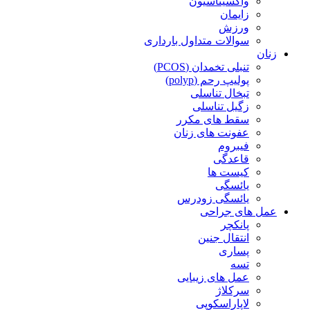
واکسیناسیون
زایمان
ورزش
سوالات متداول بارداری
زنان
تنبلی تخمدان (PCOS)
پولیپ رحم (polyp)
تبخال تناسلی
زگیل تناسلی
سقط های مکرر
عفونت های زنان
فیبروم
قاعدگی
کیست ها
یائسگی
یائسگی زودرس
عمل های جراحی
پانکچر
انتقال جنین
پساری
تسه
عمل های زیبایی
سرکلاژ
لاپاراسکوپی