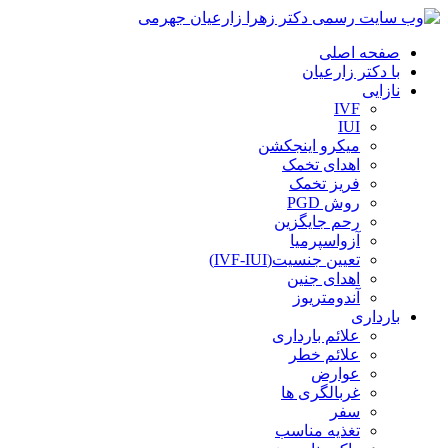
صفحه اصلی
با دکتر زارعیان
نازایی
IVF
IUI
میکرو اینجکشن
اهدای تخمک
فریز تخمک
روش PGD
رحم جایگزین
آزواسپرمیا
تعیین جنسیت(IVF-IUI)
اهدای جنین
آندومتریوز
بارداری
علائم بارداری
علائم خطر
عوارض
غربالگری ها
سفر
تغذیه مناسب