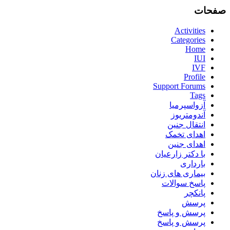
صفحات
Activities
Categories
Home
IUI
IVF
Profile
Support Forums
Tags
آزواسپرمیا
آندومتریوز
انتقال جنین
اهدای تخمک
اهدای جنین
با دکتر زارعیان
بارداری
بیماری های زنان
پاسخ سوالات
پانکچر
پرسش
پرسش و پاسخ
پرسش و پاسخ