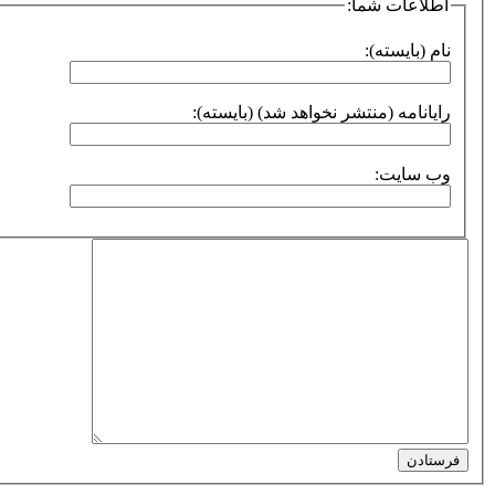
اطلاعات شما:
نام (بایسته):
رایانامه (منتشر نخواهد شد) (بایسته):
وب سایت:
فرستادن