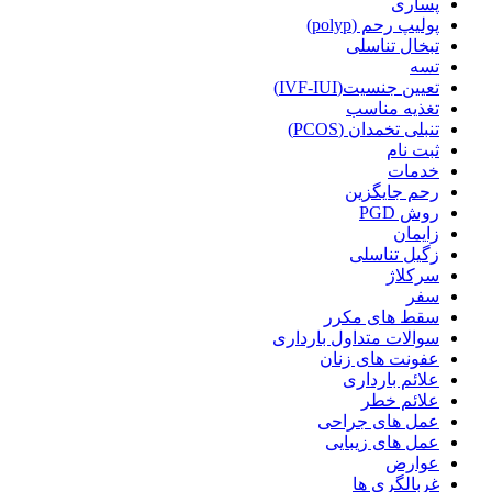
پساری
پولیپ رحم (polyp)
تبخال تناسلی
تسه
تعیین جنسیت(IVF-IUI)
تغذیه مناسب
تنبلی تخمدان (PCOS)
ثبت نام
خدمات
رحم جایگزین
روش PGD
زایمان
زگیل تناسلی
سرکلاژ
سفر
سقط های مکرر
سوالات متداول بارداری
عفونت های زنان
علائم بارداری
علائم خطر
عمل های جراحی
عمل های زیبایی
عوارض
غربالگری ها