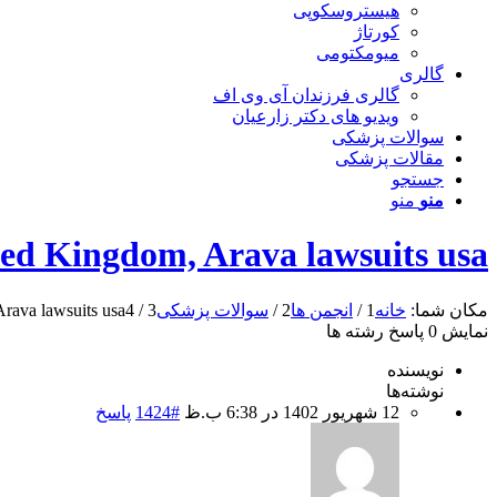
هیستروسکوپی
کورتاژ
میومکتومی
گالری
گالری فرزندان آی وی اف
ویدیو های دکتر زارعیان
سوالات پزشکی
مقالات پزشکی
جستجو
منو
منو
ted Kingdom, Arava lawsuits usa
مکان شما:
خانه
1
/
انجمن ها
2
/
سوالات پزشکی
3
/
4
rava lawsuits usa
نمایش 0 پاسخ رشته ها
نویسنده
نوشته‌ها
12 شهریور 1402 در 6:38 ب.ظ
#1424
پاسخ