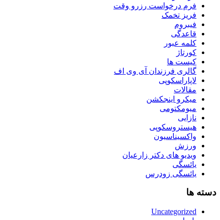
فرم درخواست رزرو وقت
فریز تخمک
فیبروم
قاعدگی
کلمه عبور
کورتاژ
کیست ها
گالری فرزندان آی وی اف
لاپاراسکوپی
مقالات
میکرو اینجکشن
میومکتومی
نازایی
هیستروسکوپی
واکسیناسیون
ورزش
ویدیو های دکتر زارعیان
یائسگی
یائسگی زودرس
دسته ها
Uncategorized