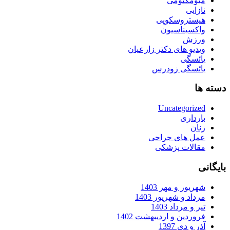
میومکتومی
نازایی
هیستروسکوپی
واکسیناسیون
ورزش
ویدیو های دکتر زارعیان
یائسگی
یائسگی زودرس
دسته ها
Uncategorized
بارداری
زنان
عمل های جراحی
مقالات پزشکی
بایگانی
شهریور و مهر 1403
مرداد و شهریور 1403
تیر و مرداد 1403
فروردین و اردیبهشت 1402
آذر و دی 1397