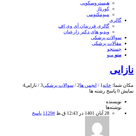
هیستروسکوپی
کورتاژ
میومکتومی
گالری
گالری فرزندان آی وی اف
ویدیو های دکتر زارعیان
سوالات پزشکی
مقالات پزشکی
جستجو
منو
منو
نازایی
مکان شما:
خانه
1
/
انجمن ها
2
/
سوالات پزشکی
3
/
نازایی
4
نمایش 0 پاسخ رشته ها
نویسنده
نوشته‌ها
28 آبان 1401 در 12:43 ق.ظ
#1129
پاسخ