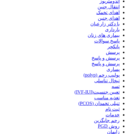
آندومتریوز
انتقال جنین
اهدای تخمک
اهدای جنین
با دکتر زارعیان
بارداری
بیماری های زنان
پاسخ سوالات
پانکچر
پرسش
پرسش و پاسخ
پرسش و پاسخ
پساری
پولیپ رحم (polyp)
تبخال تناسلی
تسه
تعیین جنسیت(IVF-IUI)
تغذیه مناسب
تنبلی تخمدان (PCOS)
ثبت نام
خدمات
رحم جایگزین
روش PGD
زایمان