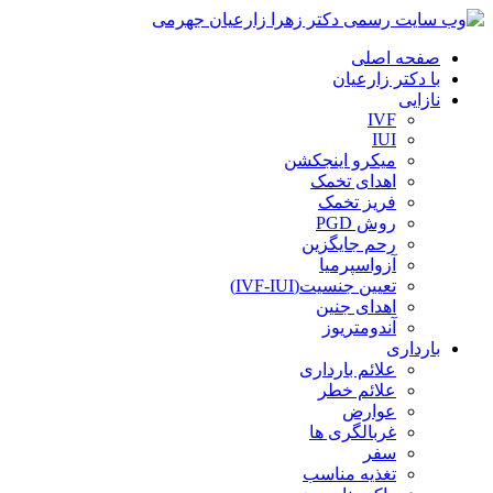
صفحه اصلی
با دکتر زارعیان
نازایی
IVF
IUI
میکرو اینجکشن
اهدای تخمک
فریز تخمک
روش PGD
رحم جایگزین
آزواسپرمیا
تعیین جنسیت(IVF-IUI)
اهدای جنین
آندومتریوز
بارداری
علائم بارداری
علائم خطر
عوارض
غربالگری ها
سفر
تغذیه مناسب