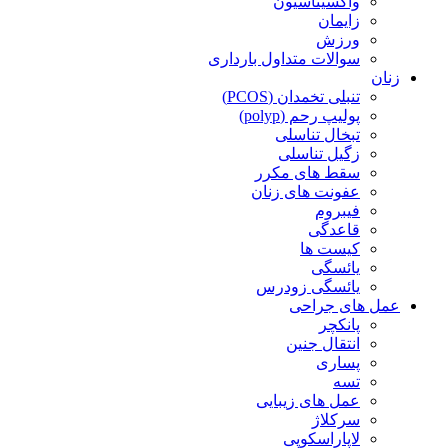
واکسیناسیون
زایمان
ورزش
سوالات متداول بارداری
زنان
تنبلی تخمدان (PCOS)
پولیپ رحم (polyp)
تبخال تناسلی
زگیل تناسلی
سقط های مکرر
عفونت های زنان
فیبروم
قاعدگی
کیست ها
یائسگی
یائسگی زودرس
عمل های جراحی
پانکچر
انتقال جنین
پساری
تسه
عمل های زیبایی
سرکلاژ
لاپاراسکوپی