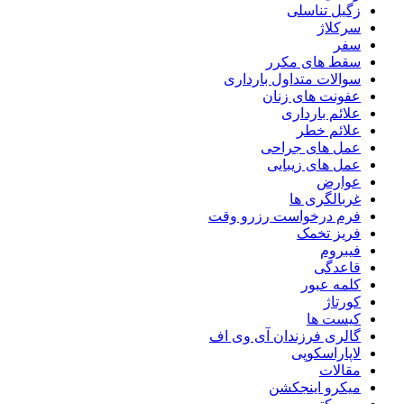
زگیل تناسلی
سرکلاژ
سفر
سقط های مکرر
سوالات متداول بارداری
عفونت های زنان
علائم بارداری
علائم خطر
عمل های جراحی
عمل های زیبایی
عوارض
غربالگری ها
فرم درخواست رزرو وقت
فریز تخمک
فیبروم
قاعدگی
کلمه عبور
کورتاژ
کیست ها
گالری فرزندان آی وی اف
لاپاراسکوپی
مقالات
میکرو اینجکشن