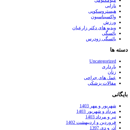
میومکتومی
نازایی
هیستروسکوپی
واکسیناسیون
ورزش
ویدیو های دکتر زارعیان
یائسگی
یائسگی زودرس
دسته ها
Uncategorized
بارداری
زنان
عمل های جراحی
مقالات پزشکی
بایگانی
شهریور و مهر 1403
مرداد و شهریور 1403
تیر و مرداد 1403
فروردین و اردیبهشت 1402
آذر و دی 1397