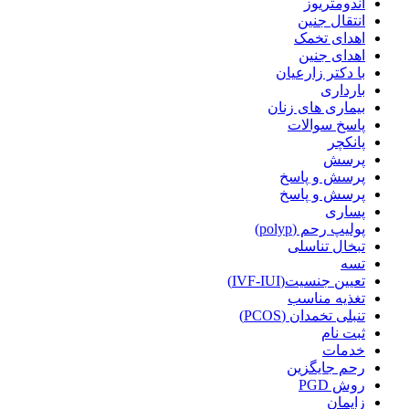
آندومتریوز
انتقال جنین
اهدای تخمک
اهدای جنین
با دکتر زارعیان
بارداری
بیماری های زنان
پاسخ سوالات
پانکچر
پرسش
پرسش و پاسخ
پرسش و پاسخ
پساری
پولیپ رحم (polyp)
تبخال تناسلی
تسه
تعیین جنسیت(IVF-IUI)
تغذیه مناسب
تنبلی تخمدان (PCOS)
ثبت نام
خدمات
رحم جایگزین
روش PGD
زایمان