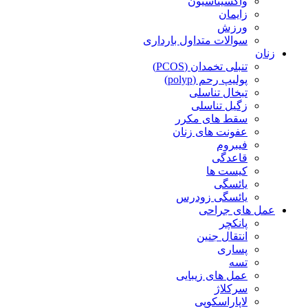
واکسیناسیون
زایمان
ورزش
سوالات متداول بارداری
زنان
تنبلی تخمدان (PCOS)
پولیپ رحم (polyp)
تبخال تناسلی
زگیل تناسلی
سقط های مکرر
عفونت های زنان
فیبروم
قاعدگی
کیست ها
یائسگی
یائسگی زودرس
عمل های جراحی
پانکچر
انتقال جنین
پساری
تسه
عمل های زیبایی
سرکلاژ
لاپاراسکوپی