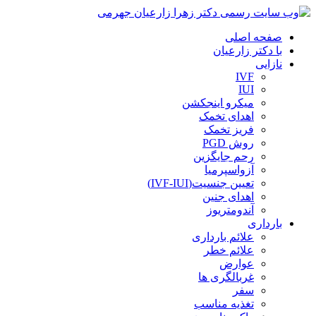
صفحه اصلی
با دکتر زارعیان
نازایی
IVF
IUI
میکرو اینجکشن
اهدای تخمک
فریز تخمک
روش PGD
رحم جایگزین
آزواسپرمیا
تعیین جنسیت(IVF-IUI)
اهدای جنین
آندومتریوز
بارداری
علائم بارداری
علائم خطر
عوارض
غربالگری ها
سفر
تغذیه مناسب