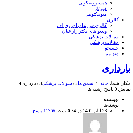
هیستروسکوپی
کورتاژ
میومکتومی
گالری
گالری فرزندان آی وی اف
ویدیو های دکتر زارعیان
سوالات پزشکی
مقالات پزشکی
جستجو
منو
منو
بارداری
مکان شما:
خانه
1
/
انجمن ها
2
/
سوالات پزشکی
3
/
بارداری
4
نمایش 0 پاسخ رشته ها
نویسنده
نوشته‌ها
28 آبان 1401 در 6:34 ب.ظ
#1135
پاسخ