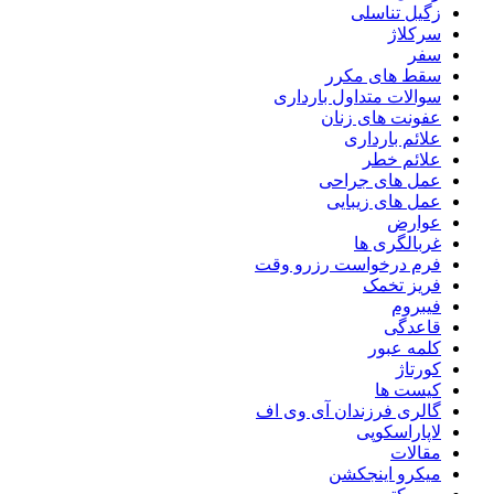
زگیل تناسلی
سرکلاژ
سفر
سقط های مکرر
سوالات متداول بارداری
عفونت های زنان
علائم بارداری
علائم خطر
عمل های جراحی
عمل های زیبایی
عوارض
غربالگری ها
فرم درخواست رزرو وقت
فریز تخمک
فیبروم
قاعدگی
کلمه عبور
کورتاژ
کیست ها
گالری فرزندان آی وی اف
لاپاراسکوپی
مقالات
میکرو اینجکشن