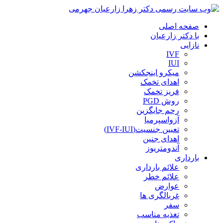
صفحه اصلی
با دکتر زارعیان
نازایی
IVF
IUI
میکرو اینجکشن
اهدای تخمک
فریز تخمک
روش PGD
رحم جایگزین
آزواسپرمیا
تعیین جنسیت(IVF-IUI)
اهدای جنین
آندومتریوز
بارداری
علائم بارداری
علائم خطر
عوارض
غربالگری ها
سفر
تغذیه مناسب