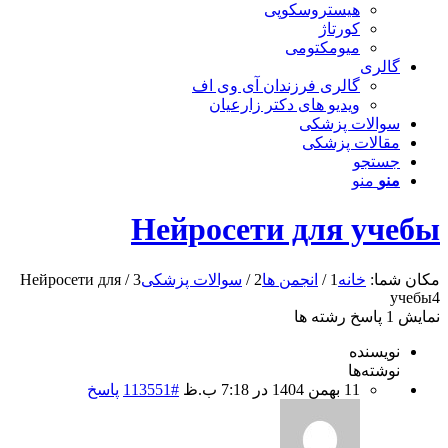
هیستروسکوپی
کورتاژ
میومکتومی
گالری
گالری فرزندان آی وی اف
ویدیو های دکتر زارعیان
سوالات پزشکی
مقالات پزشکی
جستجو
منو
منو
Нейросети для учебы
مکان شما:
خانه
1
/
انجمن ها
2
/
سوالات پزشکی
3
/
Нейросети для
учебы
4
نمایش 1 پاسخ رشته ها
نویسنده
نوشته‌ها
11 بهمن 1404 در 7:18 ب.ظ
#113551
پاسخ