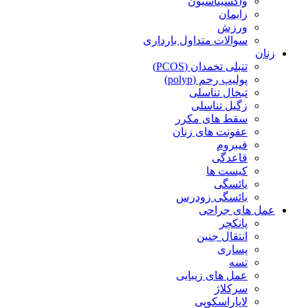
واکسیناسیون
زایمان
ورزش
سوالات متداول بارداری
زنان
تنبلی تخمدان (PCOS)
پولیپ رحم (polyp)
تبخال تناسلی
زگیل تناسلی
سقط های مکرر
عفونت های زنان
فیبروم
قاعدگی
کیست ها
یائسگی
یائسگی زودرس
عمل های جراحی
پانکچر
انتقال جنین
پساری
تسه
عمل های زیبایی
سرکلاژ
لاپاراسکوپی