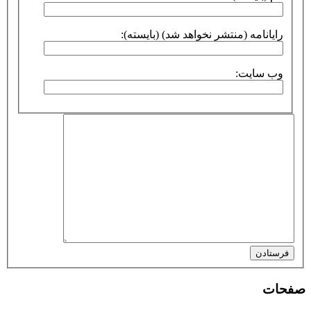
رایانامه (منتشر نخواهد شد) (بایسته):
وب سایت:
فرستادن
صفحات