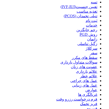
تسه
تعیین جنسیت(IVF-IUI)
تغذیه مناسب
تنبلی تخمدان (PCOS)
ثبت نام
خدمات
رحم جایگزین
روش PGD
زایمان
زگیل تناسلی
سرکلاژ
سفر
سقط های مکرر
سوالات متداول بارداری
عفونت های زنان
علائم بارداری
علائم خطر
عمل های جراحی
عمل های زیبایی
عوارض
غربالگری ها
فرم درخواست رزرو وقت
فریز تخمک
فیبروم