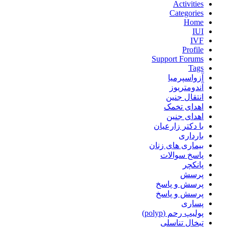
Activities
Categories
Home
IUI
IVF
Profile
Support Forums
Tags
آزواسپرمیا
آندومتریوز
انتقال جنین
اهدای تخمک
اهدای جنین
با دکتر زارعیان
بارداری
بیماری های زنان
پاسخ سوالات
پانکچر
پرسش
پرسش و پاسخ
پرسش و پاسخ
پساری
پولیپ رحم (polyp)
تبخال تناسلی