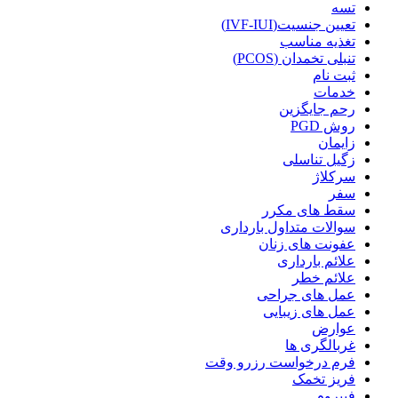
تسه
تعیین جنسیت(IVF-IUI)
تغذیه مناسب
تنبلی تخمدان (PCOS)
ثبت نام
خدمات
رحم جایگزین
روش PGD
زایمان
زگیل تناسلی
سرکلاژ
سفر
سقط های مکرر
سوالات متداول بارداری
عفونت های زنان
علائم بارداری
علائم خطر
عمل های جراحی
عمل های زیبایی
عوارض
غربالگری ها
فرم درخواست رزرو وقت
فریز تخمک
فیبروم