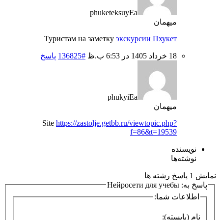
phuketeksuyEa
میهمان
Туристам на заметку
экскурсии Пхукет
18 خرداد 1405 در 6:53 ب.ظ
#136825
پاسخ
phukyiEa
میهمان
Site
https://zastolje.getbb.ru/viewtopic.php?
f=86&t=19539
نویسنده
نوشته‌ها
نمایش 1 پاسخ رشته ها
پاسخ به: Нейросети для учебы
اطلاعات شما:
نام (بایسته):