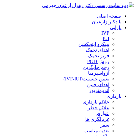
صفحه اصلی
با دکتر زارعیان
نازایی
IVF
IUI
میکرو اینجکشن
اهدای تخمک
فریز تخمک
روش PGD
رحم جایگزین
آزواسپرمیا
تعیین جنسیت(IVF-IUI)
اهدای جنین
آندومتریوز
بارداری
علائم بارداری
علائم خطر
عوارض
غربالگری ها
سفر
تغذیه مناسب