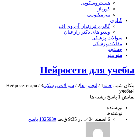
هیستروسکوپی
کورتاژ
میومکتومی
گالری
گالری فرزندان آی وی اف
ویدیو های دکتر زارعیان
سوالات پزشکی
مقالات پزشکی
جستجو
منو
منو
Нейросети для учебы
مکان شما:
خانه
1
/
انجمن ها
2
/
سوالات پزشکی
3
/
Нейросети для
учебы
4
نمایش 1 پاسخ رشته ها
نویسنده
نوشته‌ها
6 اسفند 1404 در 9:35 ق.ظ
#132593
پاسخ