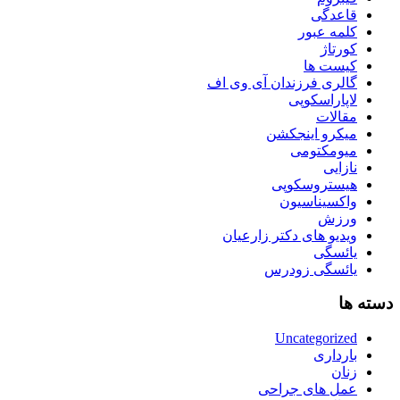
قاعدگی
کلمه عبور
کورتاژ
کیست ها
گالری فرزندان آی وی اف
لاپاراسکوپی
مقالات
میکرو اینجکشن
میومکتومی
نازایی
هیستروسکوپی
واکسیناسیون
ورزش
ویدیو های دکتر زارعیان
یائسگی
یائسگی زودرس
دسته ها
Uncategorized
بارداری
زنان
عمل های جراحی