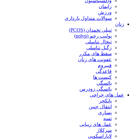
واکسیناسیون
زایمان
ورزش
سوالات متداول بارداری
زنان
تنبلی تخمدان (PCOS)
پولیپ رحم (polyp)
تبخال تناسلی
زگیل تناسلی
سقط های مکرر
عفونت های زنان
فیبروم
قاعدگی
کیست ها
یائسگی
یائسگی زودرس
عمل های جراحی
پانکچر
انتقال جنین
پساری
تسه
عمل های زیبایی
سرکلاژ
لاپاراسکوپی