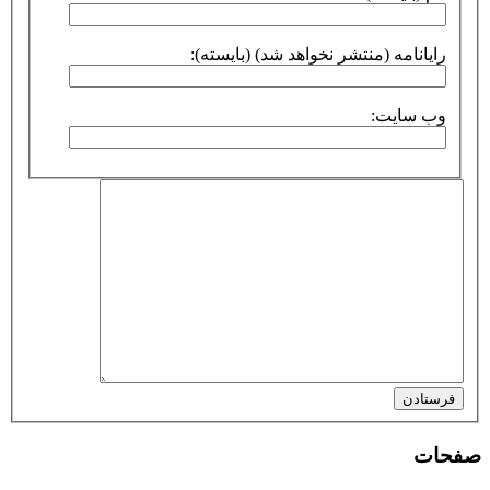
رایانامه (منتشر نخواهد شد) (بایسته):
وب سایت:
فرستادن
صفحات