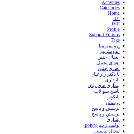
Activities
Categories
Home
IUI
IVF
Profile
Support Forums
Tags
آزواسپرمیا
آندومتریوز
انتقال جنین
اهدای تخمک
اهدای جنین
با دکتر زارعیان
بارداری
بیماری های زنان
پاسخ سوالات
پانکچر
پرسش
پرسش و پاسخ
پرسش و پاسخ
پساری
پولیپ رحم (polyp)
تبخال تناسلی