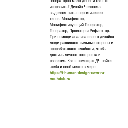
генераторов мало денег и как это
исправить? Дизайн Человека
выделает пять энергетических
типов: Манифестор,
Манифестирующий Генератор,
Генератор, Проектор и Рефлектор.
При помощи анализа своего дизайна
люди развивают сильные стороны и
прорабатывают слабости, чтобы
достичь личностного роста и
развития. Как с помощью ДЧ найти
себя и своё место в мире.
https://t-human-design-xwm-ru-
mo.hdsb.ru