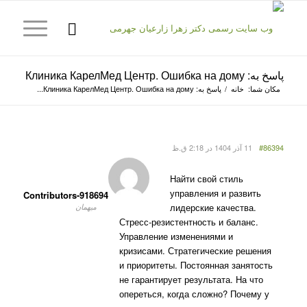
پاسخ به: Клиника КарелМед Центр. Ошибка на дому
مکان شما:
خانه
/
پاسخ به: Клиника КарелМед Центр. Ошибка на дому...
#86394
11 آذر 1404 در 2:18 ق.ظ
Найти свой стиль
управления и развить
Contributors-918694
лидерские качества.
میهمان
Стресс-резистентность и баланс.
Управление изменениями и
кризисами. Стратегические решения
и приоритеты. Постоянная занятость
не гарантирует результата. На что
опереться, когда сложно? Почему у