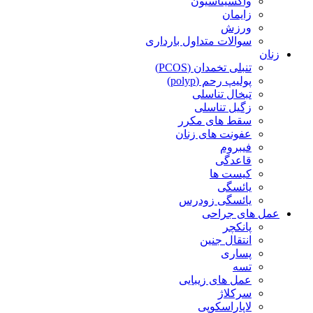
واکسیناسیون
زایمان
ورزش
سوالات متداول بارداری
زنان
تنبلی تخمدان (PCOS)
پولیپ رحم (polyp)
تبخال تناسلی
زگیل تناسلی
سقط های مکرر
عفونت های زنان
فیبروم
قاعدگی
کیست ها
یائسگی
یائسگی زودرس
عمل های جراحی
پانکچر
انتقال جنین
پساری
تسه
عمل های زیبایی
سرکلاژ
لاپاراسکوپی