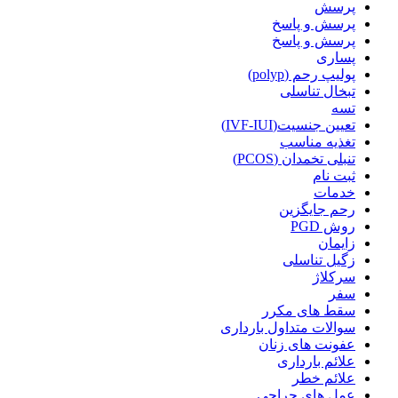
پرسش
پرسش و پاسخ
پرسش و پاسخ
پساری
پولیپ رحم (polyp)
تبخال تناسلی
تسه
تعیین جنسیت(IVF-IUI)
تغذیه مناسب
تنبلی تخمدان (PCOS)
ثبت نام
خدمات
رحم جایگزین
روش PGD
زایمان
زگیل تناسلی
سرکلاژ
سفر
سقط های مکرر
سوالات متداول بارداری
عفونت های زنان
علائم بارداری
علائم خطر
عمل های جراحی