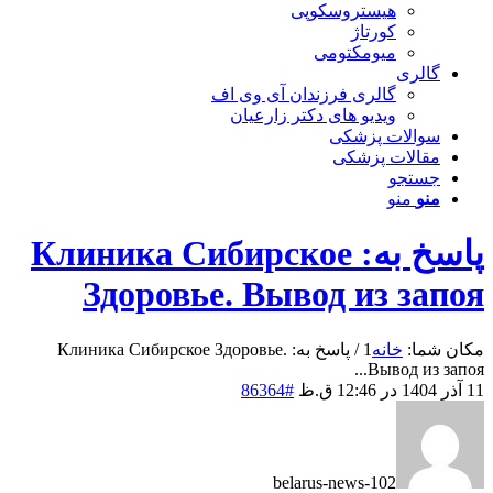
هیستروسکوپی
کورتاژ
میومکتومی
گالری
گالری فرزندان آی وی اف
ویدیو های دکتر زارعیان
سوالات پزشکی
مقالات پزشکی
جستجو
منو
منو
پاسخ به: Клиника Сибирское
Здоровье. Вывод из запоя
مکان شما:
خانه
1
/
پاسخ به: Клиника Сибирское Здоровье.
Вывод из запоя...
11 آذر 1404 در 12:46 ق.ظ
#86364
belarus-news-102