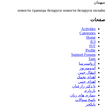
میهمان
новости границы беларуси
новости беларуси онлайн
صفحات
Activities
Categories
Home
IUI
IVF
Profile
Support Forums
Tags
آزواسپرمیا
آندومتریوز
انتقال جنین
اهدای تخمک
اهدای جنین
با دکتر زارعیان
بارداری
بیماری های زنان
پاسخ سوالات
پانکچر