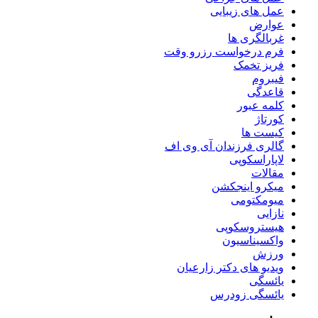
عمل های زیبایی
عوارض
غربالگری ها
فرم درخواست رزرو وقت
فریز تخمک
فیبروم
قاعدگی
کلمه عبور
کورتاژ
کیست ها
گالری فرزندان آی وی اف
لاپاراسکوپی
مقالات
میکرو اینجکشن
میومکتومی
نازایی
هیستروسکوپی
واکسیناسیون
ورزش
ویدیو های دکتر زارعیان
یائسگی
یائسگی زودرس