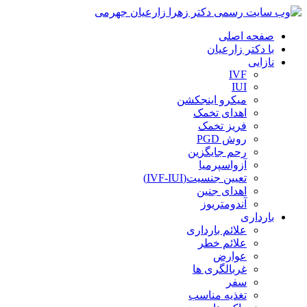
صفحه اصلی
با دکتر زارعیان
نازایی
IVF
IUI
میکرو اینجکشن
اهدای تخمک
فریز تخمک
روش PGD
رحم جایگزین
آزواسپرمیا
تعیین جنسیت(IVF-IUI)
اهدای جنین
آندومتریوز
بارداری
علائم بارداری
علائم خطر
عوارض
غربالگری ها
سفر
تغذیه مناسب