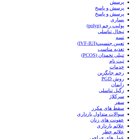
پرسش
پرسش و پاسخ
پرسش و پاسخ
پساری
پولیپ رحم (polyp)
تبخال تناسلی
تسه
تعیین جنسیت(IVF-IUI)
تغذیه مناسب
تنبلی تخمدان (PCOS)
ثبت نام
خدمات
رحم جایگزین
روش PGD
زایمان
زگیل تناسلی
سرکلاژ
سفر
سقط های مکرر
سوالات متداول بارداری
عفونت های زنان
علائم بارداری
علائم خطر
عمل های جراحی