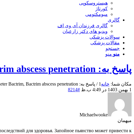
هیستروسکوپی
کورتاژ
میومکتومی
گالری
گالری فرزندان آی وی اف
ویدیو های دکتر زارعیان
سوالات پزشکی
مقالات پزشکی
جستجو
منو
منو
پاسخ به: Comment acheter Bactrim, Bactrim abscess penetration
مکان شما:
خانه
1
/
پاسخ به: Comment acheter Bactrim, Bactrim abscess penetration
1 بهمن 1403 در 4:49 ب.ظ
#8214
Michaelwooke
میهمان
оследствий для здоровья. Запойное пьянство может привести к