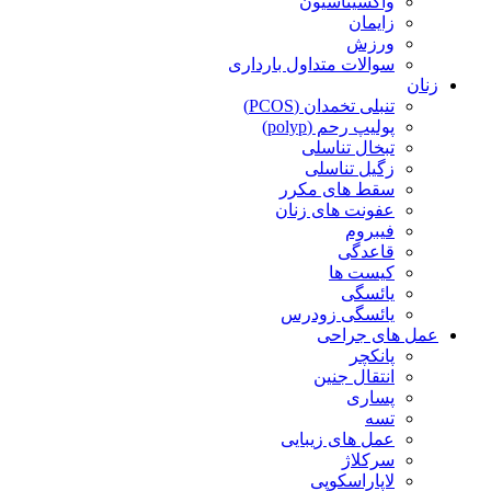
واکسیناسیون
زایمان
ورزش
سوالات متداول بارداری
زنان
تنبلی تخمدان (PCOS)
پولیپ رحم (polyp)
تبخال تناسلی
زگیل تناسلی
سقط های مکرر
عفونت های زنان
فیبروم
قاعدگی
کیست ها
یائسگی
یائسگی زودرس
عمل های جراحی
پانکچر
انتقال جنین
پساری
تسه
عمل های زیبایی
سرکلاژ
لاپاراسکوپی