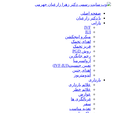
صفحه اصلی
با دکتر زارعیان
نازایی
IVF
IUI
میکرو اینجکشن
اهدای تخمک
فریز تخمک
روش PGD
رحم جایگزین
آزواسپرمیا
تعیین جنسیت(IVF-IUI)
اهدای جنین
آندومتریوز
بارداری
علائم بارداری
علائم خطر
عوارض
غربالگری ها
سفر
تغذیه مناسب