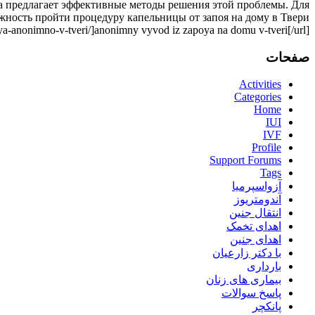
на предлагает эффективные методы решения этой проблемы. Для
ожность пройти процедуру капельницы от запоя на дому в Твери.
anonimno-v-tveri/]anonimny vyvod iz zapoya na domu v-tveri[/url]
صفحات
Activities
Categories
Home
IUI
IVF
Profile
Support Forums
Tags
آزواسپرمیا
آندومتریوز
انتقال جنین
اهدای تخمک
اهدای جنین
با دکتر زارعیان
بارداری
بیماری های زنان
پاسخ سوالات
پانکچر