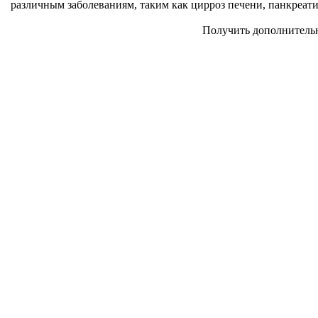
различным заболеваниям, таким как цирроз печени, панкреат
Получить дополнительную