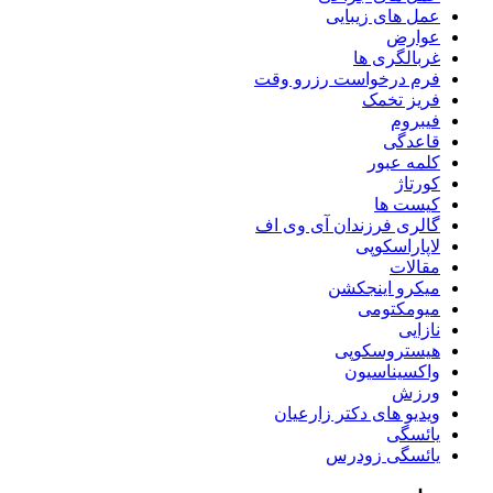
عمل های زیبایی
عوارض
غربالگری ها
فرم درخواست رزرو وقت
فریز تخمک
فیبروم
قاعدگی
کلمه عبور
کورتاژ
کیست ها
گالری فرزندان آی وی اف
لاپاراسکوپی
مقالات
میکرو اینجکشن
میومکتومی
نازایی
هیستروسکوپی
واکسیناسیون
ورزش
ویدیو های دکتر زارعیان
یائسگی
یائسگی زودرس