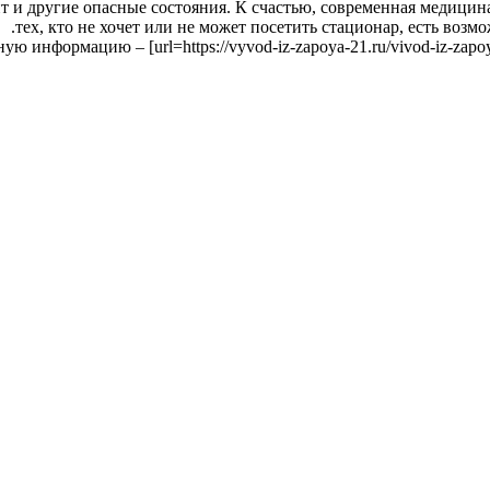
ит и другие опасные состояния. К счастью, современная медици
тех, кто не хочет или не может посетить стационар, есть возм
 информацию – [url=https://vyvod-iz-zapoya-21.ru/vivod-iz-zapoya-