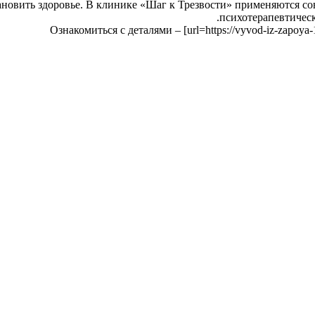
новить здоровье. В клинике «Шаг к Трезвости» применяются со
психотерапевтичес
Ознакомиться с деталями – [url=https://vyvod-iz-zapoya-1