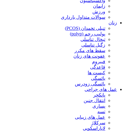
واکسیناسیون
زایمان
ورزش
سوالات متداول بارداری
زنان
تنبلی تخمدان (PCOS)
پولیپ رحم (polyp)
تبخال تناسلی
زگیل تناسلی
سقط های مکرر
عفونت های زنان
فیبروم
قاعدگی
کیست ها
یائسگی
یائسگی زودرس
عمل های جراحی
پانکچر
انتقال جنین
پساری
تسه
عمل های زیبایی
سرکلاژ
لاپاراسکوپی