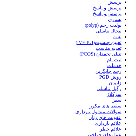
پرسش
پرسش و پاسخ
پرسش و پاسخ
پساری
پولیپ رحم (polyp)
تبخال تناسلی
تسه
تعیین جنسیت(IVF-IUI)
تغذیه مناسب
تنبلی تخمدان (PCOS)
ثبت نام
خدمات
رحم جایگزین
روش PGD
زایمان
زگیل تناسلی
سرکلاژ
سفر
سقط های مکرر
سوالات متداول بارداری
عفونت های زنان
علائم بارداری
علائم خطر
عمل های جراحی