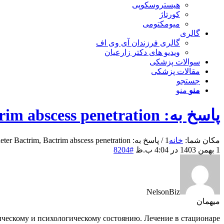
هیستروسکوپی
کورتاژ
میومکتومی
گالری
گالری فرزندان آی وی اف
ویدیو های دکتر زارعیان
سوالات پزشکی
مقالات پزشکی
جستجو
منو
منو
پاسخ به: Comment acheter Bactrim, Bactrim abscess penetration
مکان شما:
خانه
1
/
پاسخ به: Comment acheter Bactrim, Bactrim abscess penetration
1 بهمن 1403 در 4:04 ب.ظ
#8204
NelsonBiz
میهمان
ическому и психологическому состоянию. Лечение в стационаре