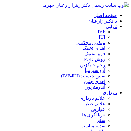
صفحه اصلی
با دکتر زارعیان
نازایی
IVF
IUI
میکرو اینجکشن
اهدای تخمک
فریز تخمک
روش PGD
رحم جایگزین
آزواسپرمیا
تعیین جنسیت(IVF-IUI)
اهدای جنین
آندومتریوز
بارداری
علائم بارداری
علائم خطر
عوارض
غربالگری ها
سفر
تغذیه مناسب