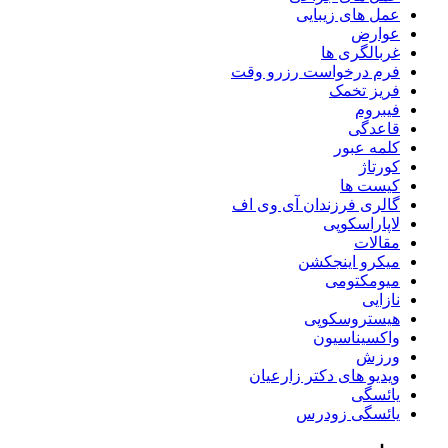
عمل های زیبایی
عوارض
غربالگری ها
فرم درخواست رزرو وقت
فریز تخمک
فیبروم
قاعدگی
کلمه عبور
کورتاژ
کیست ها
گالری فرزندان آی وی اف
لاپاراسکوپی
مقالات
میکرو اینجکشن
میومکتومی
نازایی
هیستروسکوپی
واکسیناسیون
ورزش
ویدیو های دکتر زارعیان
یائسگی
یائسگی زودرس