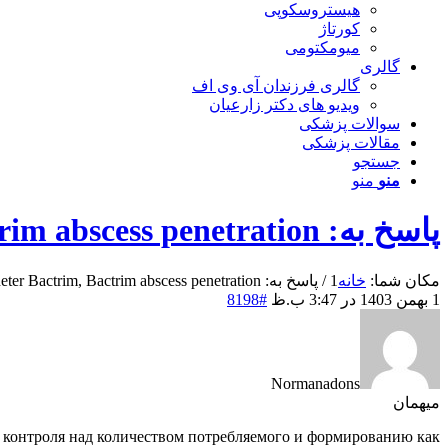
هیستروسکوپی
کورتاژ
میومکتومی
گالری
گالری فرزندان آی وی اف
ویدیو های دکتر زارعیان
سوالات پزشکی
مقالات پزشکی
جستجو
منو
منو
پاسخ به: Comment acheter Bactrim, Bactrim abscess penetration
مکان شما:
خانه
1
/
پاسخ به: Comment acheter Bactrim, Bactrim abscess penetration
1 بهمن 1403 در 3:47 ب.ظ
#8198
Normanadons
میهمان
е контроля над количеством потребляемого и формированию как