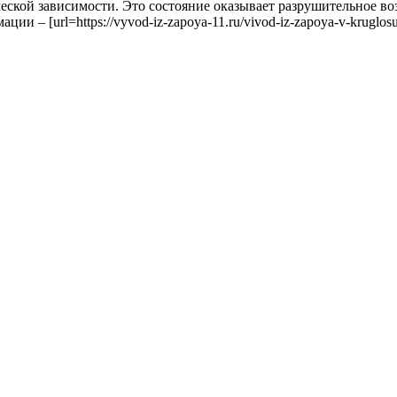
еской зависимости. Это состояние оказывает разрушительное воз
ии – [url=https://vyvod-iz-zapoya-11.ru/vivod-iz-zapoya-v-kruglos