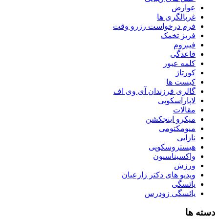
عوارض
غربالگری ها
فرم درخواست رزرو وقت
فریز تخمک
فیبروم
قاعدگی
کلمه عبور
کورتاژ
کیست ها
گالری فرزندان آی وی اف
لاپاراسکوپی
مقالات
میکرو اینجکشن
میومکتومی
نازایی
هیستروسکوپی
واکسیناسیون
ورزش
ویدیو های دکتر زارعیان
یائسگی
یائسگی زودرس
دسته ها