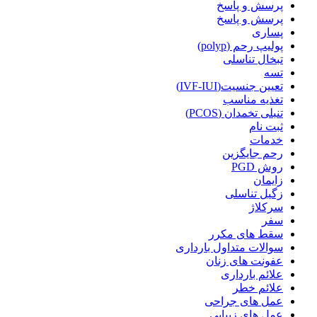
پرسش و پاسخ
پرسش و پاسخ
پساری
پولیپ رحم (polyp)
تبخال تناسلی
تسه
تعیین جنسیت(IVF-IUI)
تغذیه مناسب
تنبلی تخمدان (PCOS)
ثبت نام
خدمات
رحم جایگزین
روش PGD
زایمان
زگیل تناسلی
سرکلاژ
سفر
سقط های مکرر
سوالات متداول بارداری
عفونت های زنان
علائم بارداری
علائم خطر
عمل های جراحی
عمل های زیبایی