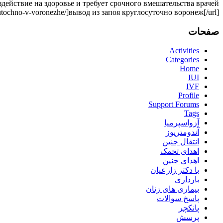
действие на здоровье и требует срочного вмешательства врачей.
utochno-v-voronezhe/]вывод из запоя круглосуточно воронеж[/url]
صفحات
Activities
Categories
Home
IUI
IVF
Profile
Support Forums
Tags
آزواسپرمیا
آندومتریوز
انتقال جنین
اهدای تخمک
اهدای جنین
با دکتر زارعیان
بارداری
بیماری های زنان
پاسخ سوالات
پانکچر
پرسش