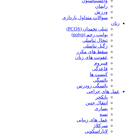
واکسیناسیون
زایمان
ورزش
سوالات متداول بارداری
زنان
تنبلی تخمدان (PCOS)
پولیپ رحم (polyp)
تبخال تناسلی
زگیل تناسلی
سقط های مکرر
عفونت های زنان
فیبروم
قاعدگی
کیست ها
یائسگی
یائسگی زودرس
عمل های جراحی
پانکچر
انتقال جنین
پساری
تسه
عمل های زیبایی
سرکلاژ
لاپاراسکوپی