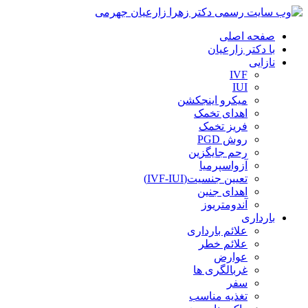
صفحه اصلی
با دکتر زارعیان
نازایی
IVF
IUI
میکرو اینجکشن
اهدای تخمک
فریز تخمک
روش PGD
رحم جایگزین
آزواسپرمیا
تعیین جنسیت(IVF-IUI)
اهدای جنین
آندومتریوز
بارداری
علائم بارداری
علائم خطر
عوارض
غربالگری ها
سفر
تغذیه مناسب