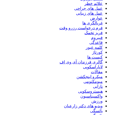
علائم خطر
عمل های جراحی
عمل های زیبایی
عوارض
غربالگری ها
فرم درخواست رزرو وقت
فریز تخمک
فیبروم
قاعدگی
کلمه عبور
کورتاژ
کیست ها
گالری فرزندان آی وی اف
لاپاراسکوپی
مقالات
میکرو اینجکشن
میومکتومی
نازایی
هیستروسکوپی
واکسیناسیون
ورزش
ویدیو های دکتر زارعیان
یائسگی