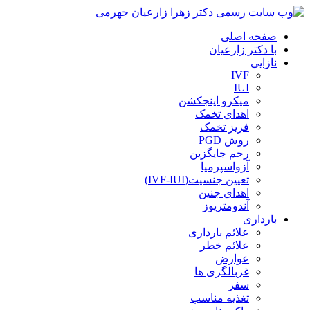
صفحه اصلی
با دکتر زارعیان
نازایی
IVF
IUI
میکرو اینجکشن
اهدای تخمک
فریز تخمک
روش PGD
رحم جایگزین
آزواسپرمیا
تعیین جنسیت(IVF-IUI)
اهدای جنین
آندومتریوز
بارداری
علائم بارداری
علائم خطر
عوارض
غربالگری ها
سفر
تغذیه مناسب