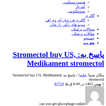
هیستروسکوپی
کورتاژ
میومکتومی
گالری
گالری فرزندان آی وی اف
ویدیو های دکتر زارعیان
سوالات پزشکی
مقالات پزشکی
جستجو
منو
منو
پاسخ به: Stromectol buy US,
Medikament stromectol
مکان شما:
خانه
1
/
پاسخ به: Stromectol buy US, Medikament
stromectol
1 بهمن 1403 در 8:49 ق.ظ
#8171
can you get glucophage online