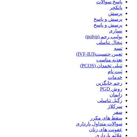
پاسخ سوالات
پانکچر
پرسش
پرسش و پاسخ
پرسش و پاسخ
پساری
پولیپ رحم (polyp)
تبخال تناسلی
تسه
تعیین جنسیت(IVF-IUI)
تغذیه مناسب
تنبلی تخمدان (PCOS)
ثبت نام
خدمات
رحم جایگزین
روش PGD
زایمان
زگیل تناسلی
سرکلاژ
سفر
سقط های مکرر
سوالات متداول بارداری
عفونت های زنان
علائم بارداری