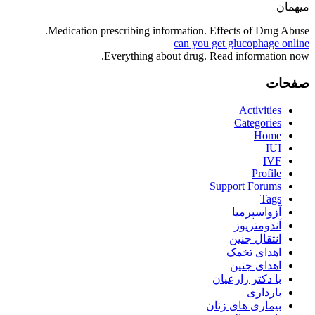
میهمان
Medication prescribing information. Effects of Drug Abuse.
can you get glucophage online
Everything about drug. Read information now.
صفحات
Activities
Categories
Home
IUI
IVF
Profile
Support Forums
Tags
آزواسپرمیا
آندومتریوز
انتقال جنین
اهدای تخمک
اهدای جنین
با دکتر زارعیان
بارداری
بیماری های زنان