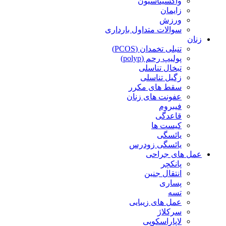
واکسیناسیون
زایمان
ورزش
سوالات متداول بارداری
زنان
تنبلی تخمدان (PCOS)
پولیپ رحم (polyp)
تبخال تناسلی
زگیل تناسلی
سقط های مکرر
عفونت های زنان
فیبروم
قاعدگی
کیست ها
یائسگی
یائسگی زودرس
عمل های جراحی
پانکچر
انتقال جنین
پساری
تسه
عمل های زیبایی
سرکلاژ
لاپاراسکوپی