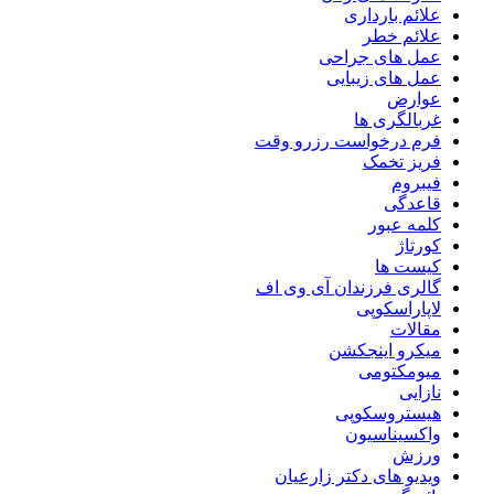
علائم بارداری
علائم خطر
عمل های جراحی
عمل های زیبایی
عوارض
غربالگری ها
فرم درخواست رزرو وقت
فریز تخمک
فیبروم
قاعدگی
کلمه عبور
کورتاژ
کیست ها
گالری فرزندان آی وی اف
لاپاراسکوپی
مقالات
میکرو اینجکشن
میومکتومی
نازایی
هیستروسکوپی
واکسیناسیون
ورزش
ویدیو های دکتر زارعیان