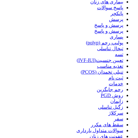
بیماری های زنان
پاسخ سوالات
پانکچر
پرسش
پرسش و پاسخ
پرسش و پاسخ
پساری
پولیپ رحم (polyp)
تبخال تناسلی
تسه
تعیین جنسیت(IVF-IUI)
تغذیه مناسب
تنبلی تخمدان (PCOS)
ثبت نام
خدمات
رحم جایگزین
روش PGD
زایمان
زگیل تناسلی
سرکلاژ
سفر
سقط های مکرر
سوالات متداول بارداری
عفونت های زنان