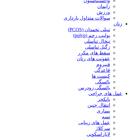
واکسیناسیون
زایمان
ورزش
سوالات متداول بارداری
زنان
تنبلی تخمدان (PCOS)
پولیپ رحم (polyp)
تبخال تناسلی
زگیل تناسلی
سقط های مکرر
عفونت های زنان
فیبروم
قاعدگی
کیست ها
یائسگی
یائسگی زودرس
عمل های جراحی
پانکچر
انتقال جنین
پساری
تسه
عمل های زیبایی
سرکلاژ
لاپاراسکوپی