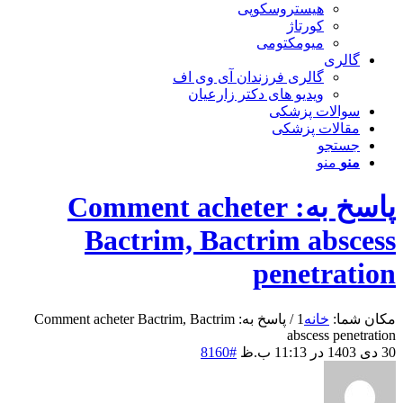
هیستروسکوپی
کورتاژ
میومکتومی
گالری
گالری فرزندان آی وی اف
ویدیو های دکتر زارعیان
سوالات پزشکی
مقالات پزشکی
جستجو
منو
منو
پاسخ به: Comment acheter
Bactrim, Bactrim abscess
penetration
مکان شما:
خانه
1
/
پاسخ به: Comment acheter Bactrim, Bactrim
abscess penetration
30 دی 1403 در 11:13 ب.ظ
#8160