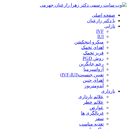
صفحه اصلی
با دکتر زارعیان
نازایی
IVF
IUI
میکرو اینجکشن
اهدای تخمک
فریز تخمک
روش PGD
رحم جایگزین
آزواسپرمیا
تعیین جنسیت(IVF-IUI)
اهدای جنین
آندومتریوز
بارداری
علائم بارداری
علائم خطر
عوارض
غربالگری ها
سفر
تغذیه مناسب