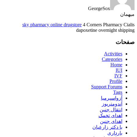
GeorgeSox
میهمان
sky pharmacy online drugstore
4 Corners Pharmacy Cialis
dapoxetine overnight shipping
صفحات
Activities
Categories
Home
IUI
IVF
Profile
Support Forums
Tags
آزواسپرمیا
آندومتریوز
انتقال جنین
اهدای تخمک
اهدای جنین
با دکتر زارعیان
بارداری