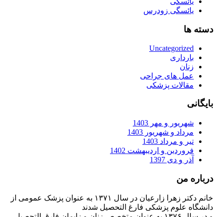
یائسگی
یائسگی زودرس
دسته ها
Uncategorized
بارداری
زنان
عمل های جراحی
مقالات پزشکی
بایگانی
شهریور و مهر 1403
مرداد و شهریور 1403
تیر و مرداد 1403
فروردین و اردیبهشت 1402
آذر و دی 1397
درباره من
خانم دکتر زهرا زارعیان در سال ۱۳۷۱ به عنوان پزشک عمومی از
دانشگاه علوم پزشکی فارغ التحصیل شدند
و در سال ۱۳۷۶ به عنوان متخصص زنان و زایمان فارق التحصیل