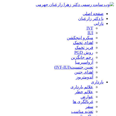
صفحه اصلی
با دکتر زارعیان
نازایی
IVF
IUI
میکرو اینجکشن
اهدای تخمک
فریز تخمک
روش PGD
رحم جایگزین
آزواسپرمیا
تعیین جنسیت(IVF-IUI)
اهدای جنین
آندومتریوز
بارداری
علائم بارداری
علائم خطر
عوارض
غربالگری ها
سفر
تغذیه مناسب