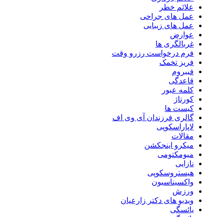
علائم خطر
عمل های جراحی
عمل های زیبایی
عوارض
غربالگری ها
فرم درخواست رزرو وقت
فریز تخمک
فیبروم
قاعدگی
کلمه عبور
کورتاژ
کیست ها
گالری فرزندان آی وی اف
لاپاراسکوپی
مقالات
میکرو اینجکشن
میومکتومی
نازایی
هیستروسکوپی
واکسیناسیون
ورزش
ویدیو های دکتر زارعیان
یائسگی