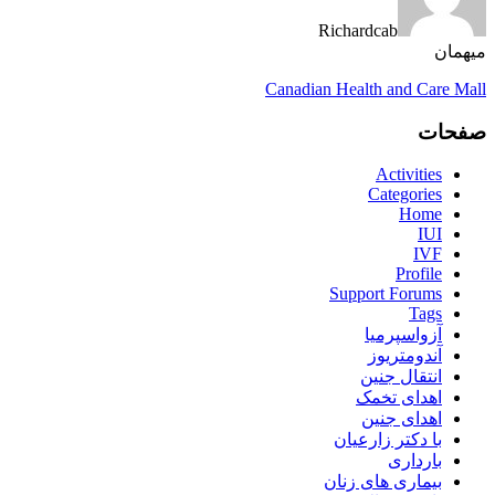
Richardcab
میهمان
Canadian Health and Care Mall
صفحات
Activities
Categories
Home
IUI
IVF
Profile
Support Forums
Tags
آزواسپرمیا
آندومتریوز
انتقال جنین
اهدای تخمک
اهدای جنین
با دکتر زارعیان
بارداری
بیماری های زنان