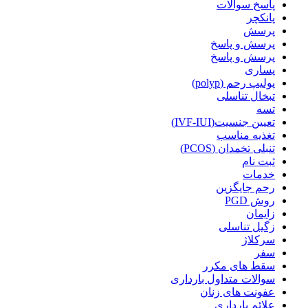
پاسخ سوالات
پانکچر
پرسش
پرسش و پاسخ
پرسش و پاسخ
پساری
پولیپ رحم (polyp)
تبخال تناسلی
تسه
تعیین جنسیت(IVF-IUI)
تغذیه مناسب
تنبلی تخمدان (PCOS)
ثبت نام
خدمات
رحم جایگزین
روش PGD
زایمان
زگیل تناسلی
سرکلاژ
سفر
سقط های مکرر
سوالات متداول بارداری
عفونت های زنان
علائم بارداری