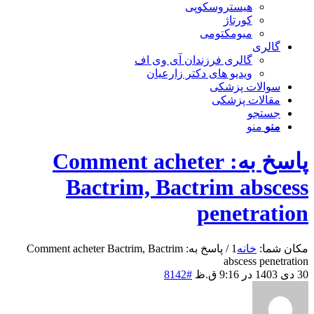
هیستروسکوپی
کورتاژ
میومکتومی
گالری
گالری فرزندان آی وی اف
ویدیو های دکتر زارعیان
سوالات پزشکی
مقالات پزشکی
جستجو
منو
منو
پاسخ به: Comment acheter
Bactrim, Bactrim abscess
penetration
مکان شما:
خانه
1
/
پاسخ به: Comment acheter Bactrim, Bactrim
abscess penetration
30 دی 1403 در 9:16 ق.ظ
#8142