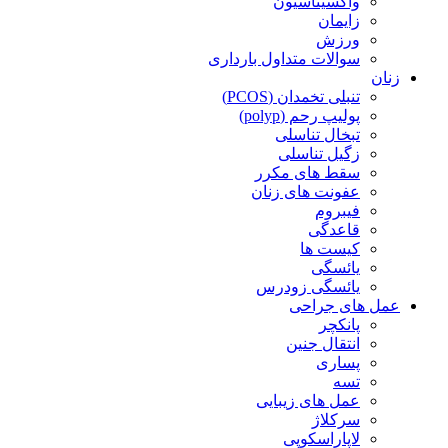
واکسیناسیون
زایمان
ورزش
سوالات متداول بارداری
زنان
تنبلی تخمدان (PCOS)
پولیپ رحم (polyp)
تبخال تناسلی
زگیل تناسلی
سقط های مکرر
عفونت های زنان
فیبروم
قاعدگی
کیست ها
یائسگی
یائسگی زودرس
عمل های جراحی
پانکچر
انتقال جنین
پساری
تسه
عمل های زیبایی
سرکلاژ
لاپاراسکوپی