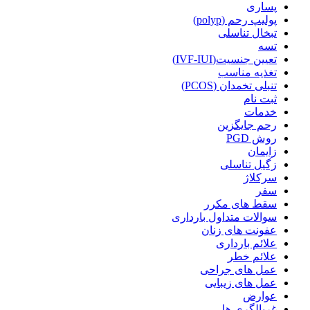
پساری
پولیپ رحم (polyp)
تبخال تناسلی
تسه
تعیین جنسیت(IVF-IUI)
تغذیه مناسب
تنبلی تخمدان (PCOS)
ثبت نام
خدمات
رحم جایگزین
روش PGD
زایمان
زگیل تناسلی
سرکلاژ
سفر
سقط های مکرر
سوالات متداول بارداری
عفونت های زنان
علائم بارداری
علائم خطر
عمل های جراحی
عمل های زیبایی
عوارض
غربالگری ها