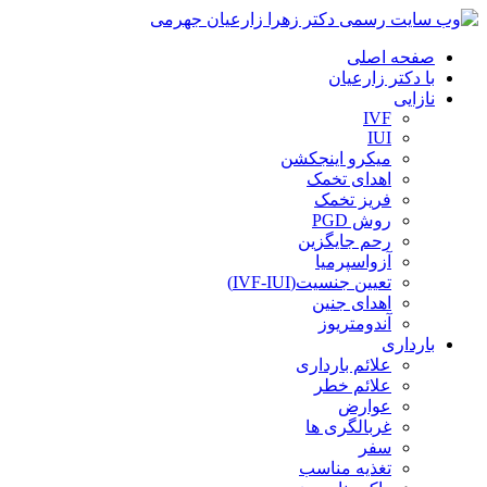
صفحه اصلی
با دکتر زارعیان
نازایی
IVF
IUI
میکرو اینجکشن
اهدای تخمک
فریز تخمک
روش PGD
رحم جایگزین
آزواسپرمیا
تعیین جنسیت(IVF-IUI)
اهدای جنین
آندومتریوز
بارداری
علائم بارداری
علائم خطر
عوارض
غربالگری ها
سفر
تغذیه مناسب