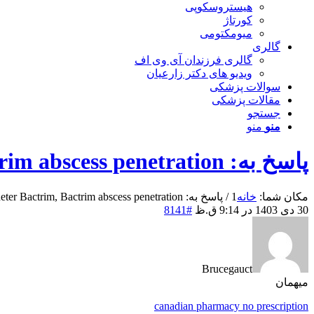
هیستروسکوپی
کورتاژ
میومکتومی
گالری
گالری فرزندان آی وی اف
ویدیو های دکتر زارعیان
سوالات پزشکی
مقالات پزشکی
جستجو
منو
منو
پاسخ به: Comment acheter Bactrim, Bactrim abscess penetration
مکان شما:
خانه
1
/
پاسخ به: Comment acheter Bactrim, Bactrim abscess penetration
30 دی 1403 در 9:14 ق.ظ
#8141
Brucegauct
میهمان
canadian pharmacy no prescription