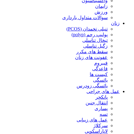
واکسیناسیون
زایمان
ورزش
سوالات متداول بارداری
زنان
تنبلی تخمدان (PCOS)
پولیپ رحم (polyp)
تبخال تناسلی
زگیل تناسلی
سقط های مکرر
عفونت های زنان
فیبروم
قاعدگی
کیست ها
یائسگی
یائسگی زودرس
عمل های جراحی
پانکچر
انتقال جنین
پساری
تسه
عمل های زیبایی
سرکلاژ
لاپاراسکوپی