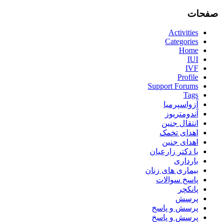
صفحات
Activities
Categories
Home
IUI
IVF
Profile
Support Forums
Tags
آزواسپرمیا
آندومتریوز
انتقال جنین
اهدای تخمک
اهدای جنین
با دکتر زارعیان
بارداری
بیماری های زنان
پاسخ سوالات
پانکچر
پرسش
پرسش و پاسخ
پرسش و پاسخ