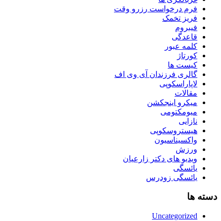
فرم درخواست رزرو وقت
فریز تخمک
فیبروم
قاعدگی
کلمه عبور
کورتاژ
کیست ها
گالری فرزندان آی وی اف
لاپاراسکوپی
مقالات
میکرو اینجکشن
میومکتومی
نازایی
هیستروسکوپی
واکسیناسیون
ورزش
ویدیو های دکتر زارعیان
یائسگی
یائسگی زودرس
دسته ها
Uncategorized