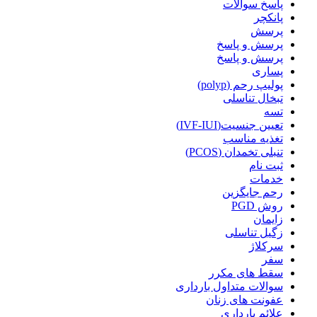
پاسخ سوالات
پانکچر
پرسش
پرسش و پاسخ
پرسش و پاسخ
پساری
پولیپ رحم (polyp)
تبخال تناسلی
تسه
تعیین جنسیت(IVF-IUI)
تغذیه مناسب
تنبلی تخمدان (PCOS)
ثبت نام
خدمات
رحم جایگزین
روش PGD
زایمان
زگیل تناسلی
سرکلاژ
سفر
سقط های مکرر
سوالات متداول بارداری
عفونت های زنان
علائم بارداری