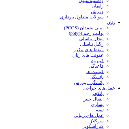
واکسیناسیون
زایمان
ورزش
سوالات متداول بارداری
زنان
تنبلی تخمدان (PCOS)
پولیپ رحم (polyp)
تبخال تناسلی
زگیل تناسلی
سقط های مکرر
عفونت های زنان
فیبروم
قاعدگی
کیست ها
یائسگی
یائسگی زودرس
عمل های جراحی
پانکچر
انتقال جنین
پساری
تسه
عمل های زیبایی
سرکلاژ
لاپاراسکوپی