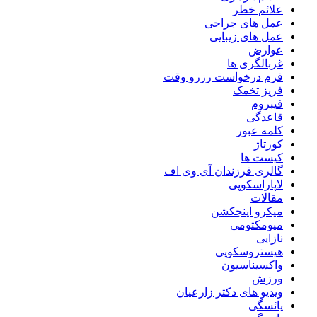
علائم خطر
عمل های جراحی
عمل های زیبایی
عوارض
غربالگری ها
فرم درخواست رزرو وقت
فریز تخمک
فیبروم
قاعدگی
کلمه عبور
کورتاژ
کیست ها
گالری فرزندان آی وی اف
لاپاراسکوپی
مقالات
میکرو اینجکشن
میومکتومی
نازایی
هیستروسکوپی
واکسیناسیون
ورزش
ویدیو های دکتر زارعیان
یائسگی