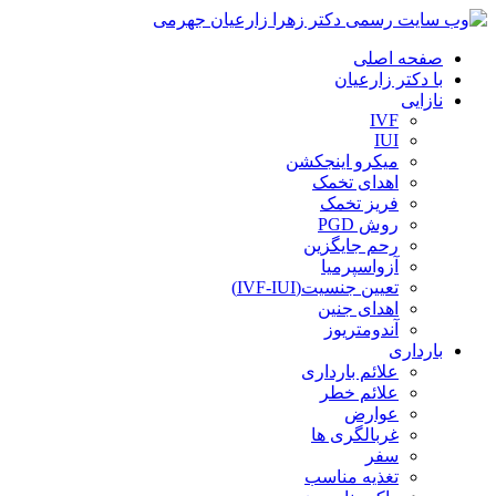
صفحه اصلی
با دکتر زارعیان
نازایی
IVF
IUI
میکرو اینجکشن
اهدای تخمک
فریز تخمک
روش PGD
رحم جایگزین
آزواسپرمیا
تعیین جنسیت(IVF-IUI)
اهدای جنین
آندومتریوز
بارداری
علائم بارداری
علائم خطر
عوارض
غربالگری ها
سفر
تغذیه مناسب