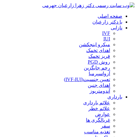
صفحه اصلی
با دکتر زارعیان
نازایی
IVF
IUI
میکرو اینجکشن
اهدای تخمک
فریز تخمک
روش PGD
رحم جایگزین
آزواسپرمیا
تعیین جنسیت(IVF-IUI)
اهدای جنین
آندومتریوز
بارداری
علائم بارداری
علائم خطر
عوارض
غربالگری ها
سفر
تغذیه مناسب