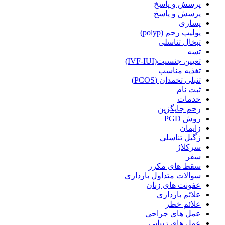
پرسش و پاسخ
پرسش و پاسخ
پساری
پولیپ رحم (polyp)
تبخال تناسلی
تسه
تعیین جنسیت(IVF-IUI)
تغذیه مناسب
تنبلی تخمدان (PCOS)
ثبت نام
خدمات
رحم جایگزین
روش PGD
زایمان
زگیل تناسلی
سرکلاژ
سفر
سقط های مکرر
سوالات متداول بارداری
عفونت های زنان
علائم بارداری
علائم خطر
عمل های جراحی
عمل های زیبایی