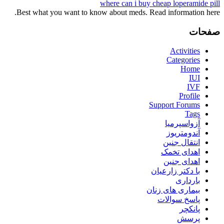
where can i buy cheap loperamide pill
Best what you want to know about meds. Read information here.
صفحات
Activities
Categories
Home
IUI
IVF
Profile
Support Forums
Tags
آزواسپرمیا
آندومتریوز
انتقال جنین
اهدای تخمک
اهدای جنین
با دکتر زارعیان
بارداری
بیماری های زنان
پاسخ سوالات
پانکچر
پرسش