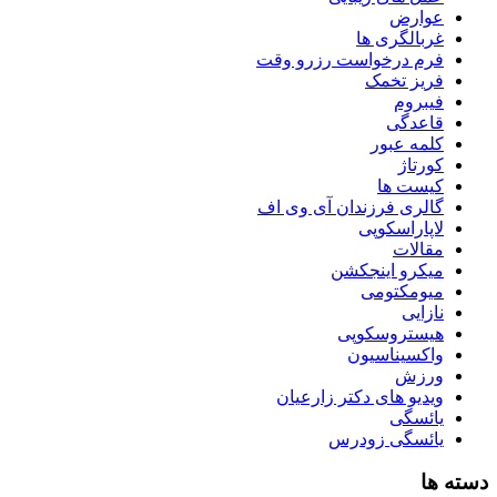
عوارض
غربالگری ها
فرم درخواست رزرو وقت
فریز تخمک
فیبروم
قاعدگی
کلمه عبور
کورتاژ
کیست ها
گالری فرزندان آی وی اف
لاپاراسکوپی
مقالات
میکرو اینجکشن
میومکتومی
نازایی
هیستروسکوپی
واکسیناسیون
ورزش
ویدیو های دکتر زارعیان
یائسگی
یائسگی زودرس
دسته ها