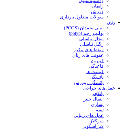
واکسیناسیون
زایمان
ورزش
سوالات متداول بارداری
زنان
تنبلی تخمدان (PCOS)
پولیپ رحم (polyp)
تبخال تناسلی
زگیل تناسلی
سقط های مکرر
عفونت های زنان
فیبروم
قاعدگی
کیست ها
یائسگی
یائسگی زودرس
عمل های جراحی
پانکچر
انتقال جنین
پساری
تسه
عمل های زیبایی
سرکلاژ
لاپاراسکوپی