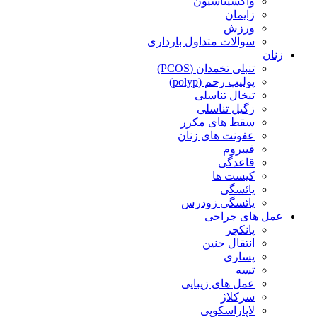
واکسیناسیون
زایمان
ورزش
سوالات متداول بارداری
زنان
تنبلی تخمدان (PCOS)
پولیپ رحم (polyp)
تبخال تناسلی
زگیل تناسلی
سقط های مکرر
عفونت های زنان
فیبروم
قاعدگی
کیست ها
یائسگی
یائسگی زودرس
عمل های جراحی
پانکچر
انتقال جنین
پساری
تسه
عمل های زیبایی
سرکلاژ
لاپاراسکوپی