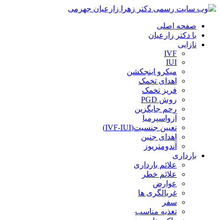
صفحه اصلی
با دکتر زارعیان
نازایی
IVF
IUI
میکرو اینجکشن
اهدای تخمک
فریز تخمک
روش PGD
رحم جایگزین
آزواسپرمیا
تعیین جنسیت(IVF-IUI)
اهدای جنین
آندومتریوز
بارداری
علائم بارداری
علائم خطر
عوارض
غربالگری ها
سفر
تغذیه مناسب