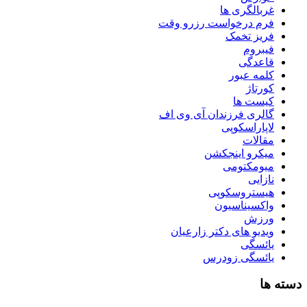
غربالگری ها
فرم درخواست رزرو وقت
فریز تخمک
فیبروم
قاعدگی
کلمه عبور
کورتاژ
کیست ها
گالری فرزندان آی وی اف
لاپاراسکوپی
مقالات
میکرو اینجکشن
میومکتومی
نازایی
هیستروسکوپی
واکسیناسیون
ورزش
ویدیو های دکتر زارعیان
یائسگی
یائسگی زودرس
دسته ها