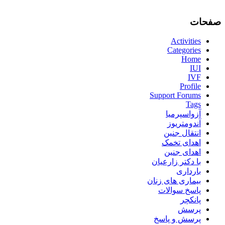
صفحات
Activities
Categories
Home
IUI
IVF
Profile
Support Forums
Tags
آزواسپرمیا
آندومتریوز
انتقال جنین
اهدای تخمک
اهدای جنین
با دکتر زارعیان
بارداری
بیماری های زنان
پاسخ سوالات
پانکچر
پرسش
پرسش و پاسخ