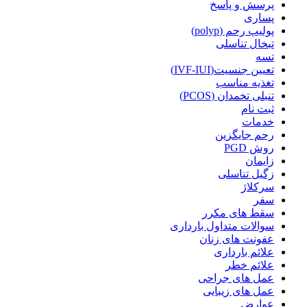
پرسش و پاسخ
پساری
پولیپ رحم (polyp)
تبخال تناسلی
تسه
تعیین جنسیت(IVF-IUI)
تغذیه مناسب
تنبلی تخمدان (PCOS)
ثبت نام
خدمات
رحم جایگزین
روش PGD
زایمان
زگیل تناسلی
سرکلاژ
سفر
سقط های مکرر
سوالات متداول بارداری
عفونت های زنان
علائم بارداری
علائم خطر
عمل های جراحی
عمل های زیبایی
عوارض