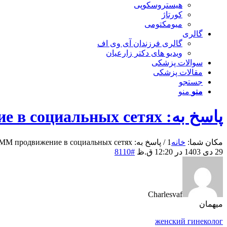
هیستروسکوپی
کورتاژ
میومکتومی
گالری
گالری فرزندان آی وی اف
ویدیو های دکتر زارعیان
سوالات پزشکی
مقالات پزشکی
جستجو
منو
منو
پاسخ به: SMM продвижение в социальных сетях
مکان شما:
خانه
1
/
پاسخ به: SMM продвижение в социальных сетях...
29 دی 1403 در 12:20 ق.ظ
#8110
Charlesvaf
میهمان
женский гинеколог