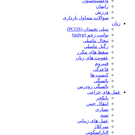
واکسیناسیون
زایمان
ورزش
سوالات متداول بارداری
زنان
تنبلی تخمدان (PCOS)
پولیپ رحم (polyp)
تبخال تناسلی
زگیل تناسلی
سقط های مکرر
عفونت های زنان
فیبروم
قاعدگی
کیست ها
یائسگی
یائسگی زودرس
عمل های جراحی
پانکچر
انتقال جنین
پساری
تسه
عمل های زیبایی
سرکلاژ
لاپاراسکوپی