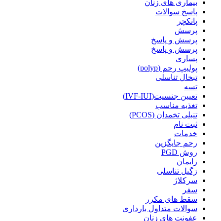
بیماری های زنان
پاسخ سوالات
پانکچر
پرسش
پرسش و پاسخ
پرسش و پاسخ
پساری
پولیپ رحم (polyp)
تبخال تناسلی
تسه
تعیین جنسیت(IVF-IUI)
تغذیه مناسب
تنبلی تخمدان (PCOS)
ثبت نام
خدمات
رحم جایگزین
روش PGD
زایمان
زگیل تناسلی
سرکلاژ
سفر
سقط های مکرر
سوالات متداول بارداری
عفونت های زنان