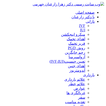
صفحه اصلی
با دکتر زارعیان
نازایی
IVF
IUI
میکرو اینجکشن
اهدای تخمک
فریز تخمک
روش PGD
رحم جایگزین
آزواسپرمیا
تعیین جنسیت(IVF-IUI)
اهدای جنین
آندومتریوز
بارداری
علائم بارداری
علائم خطر
عوارض
غربالگری ها
سفر
تغذیه مناسب