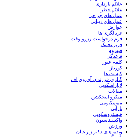
علائم بارداری
علائم خطر
عمل های جراحی
عمل های زیبایی
عوارض
غربالگری ها
فرم درخواست رزرو وقت
فریز تخمک
فیبروم
قاعدگی
کلمه عبور
کورتاژ
کیست ها
گالری فرزندان آی وی اف
لاپاراسکوپی
مقالات
میکرو اینجکشن
میومکتومی
نازایی
هیستروسکوپی
واکسیناسیون
ورزش
ویدیو های دکتر زارعیان