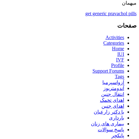
میهمان
get generic pravachol pills
صفحات
Activities
Categories
Home
IUI
IVF
Profile
Support Forums
Tags
آزواسپرمیا
آندومتریوز
انتقال جنین
اهدای تخمک
اهدای جنین
با دکتر زارعیان
بارداری
بیماری های زنان
پاسخ سوالات
پانکچر