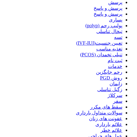
پرسش
پرسش و پاسخ
پرسش و پاسخ
پساری
پولیپ رحم (polyp)
تبخال تناسلی
تسه
تعیین جنسیت(IVF-IUI)
تغذیه مناسب
تنبلی تخمدان (PCOS)
ثبت نام
خدمات
رحم جایگزین
روش PGD
زایمان
زگیل تناسلی
سرکلاژ
سفر
سقط های مکرر
سوالات متداول بارداری
عفونت های زنان
علائم بارداری
علائم خطر
عمل های جراحی