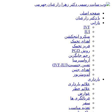
صفحه اصلی
با دکتر زارعیان
نازایی
IVF
IUI
میکرو اینجکشن
اهدای تخمک
فریز تخمک
روش PGD
رحم جایگزین
آزواسپرمیا
تعیین جنسیت(IVF-IUI)
اهدای جنین
آندومتریوز
بارداری
علائم بارداری
علائم خطر
عوارض
غربالگری ها
سفر
تغذیه مناسب