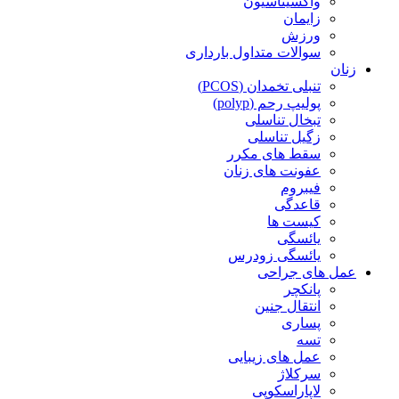
واکسیناسیون
زایمان
ورزش
سوالات متداول بارداری
زنان
تنبلی تخمدان (PCOS)
پولیپ رحم (polyp)
تبخال تناسلی
زگیل تناسلی
سقط های مکرر
عفونت های زنان
فیبروم
قاعدگی
کیست ها
یائسگی
یائسگی زودرس
عمل های جراحی
پانکچر
انتقال جنین
پساری
تسه
عمل های زیبایی
سرکلاژ
لاپاراسکوپی