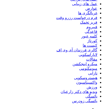
عمل های زیبایی
عوارض
غربالگری ها
فرم درخواست رزرو وقت
فریز تخمک
فیبروم
قاعدگی
کلمه عبور
کورتاژ
کیست ها
گالری فرزندان آی وی اف
لاپاراسکوپی
مقالات
میکرو اینجکشن
میومکتومی
نازایی
هیستروسکوپی
واکسیناسیون
ورزش
ویدیو های دکتر زارعیان
یائسگی
یائسگی زودرس