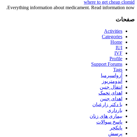
where to get cheap clomid
Everything information about medicament. Read information now.
صفحات
Activities
Categories
Home
IUI
IVF
Profile
Support Forums
Tags
آزواسپرمیا
آندومتریوز
انتقال جنین
اهدای تخمک
اهدای جنین
با دکتر زارعیان
بارداری
بیماری های زنان
پاسخ سوالات
پانکچر
پرسش