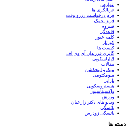
عوارض
غربالگری ها
فرم درخواست رزرو وقت
فریز تخمک
فیبروم
قاعدگی
کلمه عبور
کورتاژ
کیست ها
گالری فرزندان آی وی اف
لاپاراسکوپی
مقالات
میکرو اینجکشن
میومکتومی
نازایی
هیستروسکوپی
واکسیناسیون
ورزش
ویدیو های دکتر زارعیان
یائسگی
یائسگی زودرس
دسته ها