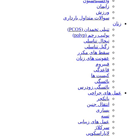
واکسیناسیون
زایمان
ورزش
سوالات متداول بارداری
زنان
تنبلی تخمدان (PCOS)
پولیپ رحم (polyp)
تبخال تناسلی
زگیل تناسلی
سقط های مکرر
عفونت های زنان
فیبروم
قاعدگی
کیست ها
یائسگی
یائسگی زودرس
عمل های جراحی
پانکچر
انتقال جنین
پساری
تسه
عمل های زیبایی
سرکلاژ
لاپاراسکوپی