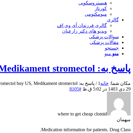
هیستروسکوپی
کورتاژ
میومکتومی
گالری
گالری فرزندان آی وی اف
ویدیو های دکتر زارعیان
سوالات پزشکی
مقالات پزشکی
جستجو
منو
منو
پاسخ به: Stromectol buy US, Medikament stromectol
مکان شما:
خانه
1
/
پاسخ به: Stromectol buy US, Medikament stromectol
29 دی 1403 در 5:02 ق.ظ
#8105
where to get cheap clomid
میهمان
Medication information for patients. Drug Class.