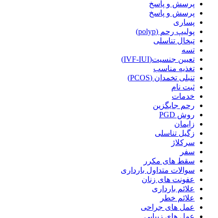
پرسش و پاسخ
پرسش و پاسخ
پساری
پولیپ رحم (polyp)
تبخال تناسلی
تسه
تعیین جنسیت(IVF-IUI)
تغذیه مناسب
تنبلی تخمدان (PCOS)
ثبت نام
خدمات
رحم جایگزین
روش PGD
زایمان
زگیل تناسلی
سرکلاژ
سفر
سقط های مکرر
سوالات متداول بارداری
عفونت های زنان
علائم بارداری
علائم خطر
عمل های جراحی
عمل های زیبایی