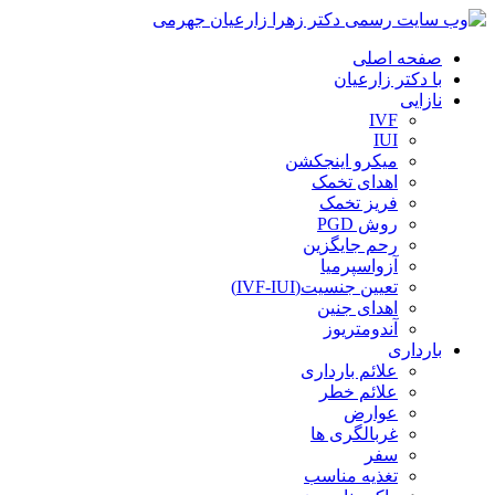
صفحه اصلی
با دکتر زارعیان
نازایی
IVF
IUI
میکرو اینجکشن
اهدای تخمک
فریز تخمک
روش PGD
رحم جایگزین
آزواسپرمیا
تعیین جنسیت(IVF-IUI)
اهدای جنین
آندومتریوز
بارداری
علائم بارداری
علائم خطر
عوارض
غربالگری ها
سفر
تغذیه مناسب