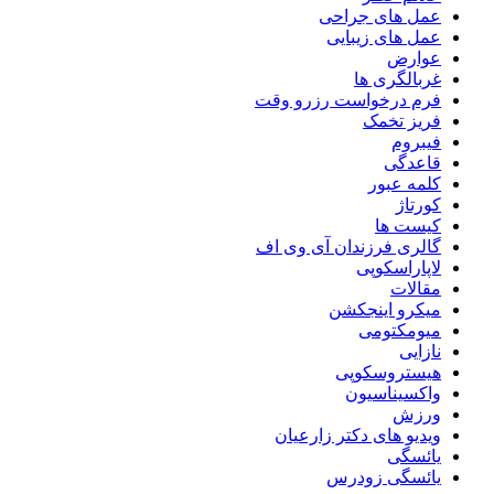
عمل های جراحی
عمل های زیبایی
عوارض
غربالگری ها
فرم درخواست رزرو وقت
فریز تخمک
فیبروم
قاعدگی
کلمه عبور
کورتاژ
کیست ها
گالری فرزندان آی وی اف
لاپاراسکوپی
مقالات
میکرو اینجکشن
میومکتومی
نازایی
هیستروسکوپی
واکسیناسیون
ورزش
ویدیو های دکتر زارعیان
یائسگی
یائسگی زودرس