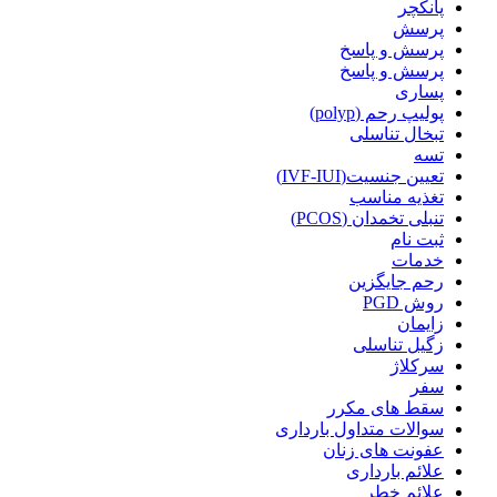
پانکچر
پرسش
پرسش و پاسخ
پرسش و پاسخ
پساری
پولیپ رحم (polyp)
تبخال تناسلی
تسه
تعیین جنسیت(IVF-IUI)
تغذیه مناسب
تنبلی تخمدان (PCOS)
ثبت نام
خدمات
رحم جایگزین
روش PGD
زایمان
زگیل تناسلی
سرکلاژ
سفر
سقط های مکرر
سوالات متداول بارداری
عفونت های زنان
علائم بارداری
علائم خطر