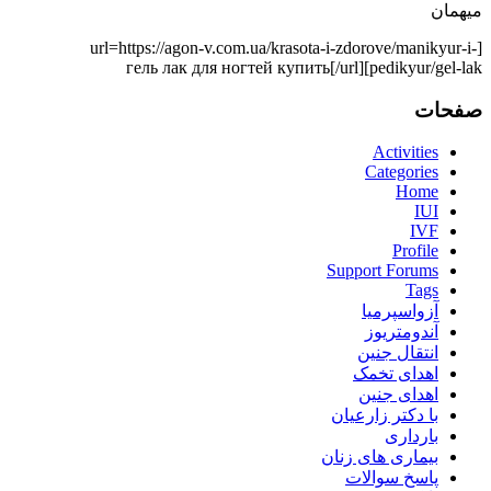
میهمان
[url=https://agon-v.com.ua/krasota-i-zdorove/manikyur-i-
pedikyur/gel-lak]гель лак для ногтей купить[/url]
صفحات
Activities
Categories
Home
IUI
IVF
Profile
Support Forums
Tags
آزواسپرمیا
آندومتریوز
انتقال جنین
اهدای تخمک
اهدای جنین
با دکتر زارعیان
بارداری
بیماری های زنان
پاسخ سوالات