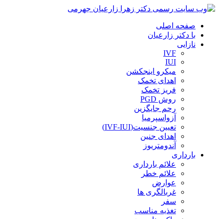
صفحه اصلی
با دکتر زارعیان
نازایی
IVF
IUI
میکرو اینجکشن
اهدای تخمک
فریز تخمک
روش PGD
رحم جایگزین
آزواسپرمیا
تعیین جنسیت(IVF-IUI)
اهدای جنین
آندومتریوز
بارداری
علائم بارداری
علائم خطر
عوارض
غربالگری ها
سفر
تغذیه مناسب