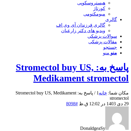
هیستروسکوپی
کورتاژ
میومکتومی
گالری
گالری فرزندان آی وی اف
ویدیو های دکتر زارعیان
سوالات پزشکی
مقالات پزشکی
جستجو
منو
منو
پاسخ به: Stromectol buy US,
Medikament stromectol
مکان شما:
خانه
1
/
پاسخ به: Stromectol buy US, Medikament
stromectol
29 دی 1403 در 12:02 ق.ظ
#8098
DonaldgeaSy