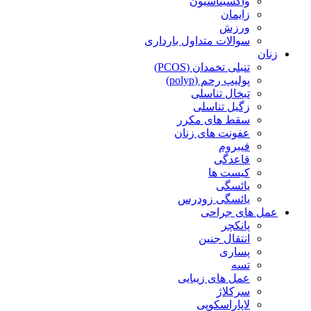
واکسیناسیون
زایمان
ورزش
سوالات متداول بارداری
زنان
تنبلی تخمدان (PCOS)
پولیپ رحم (polyp)
تبخال تناسلی
زگیل تناسلی
سقط های مکرر
عفونت های زنان
فیبروم
قاعدگی
کیست ها
یائسگی
یائسگی زودرس
عمل های جراحی
پانکچر
انتقال جنین
پساری
تسه
عمل های زیبایی
سرکلاژ
لاپاراسکوپی