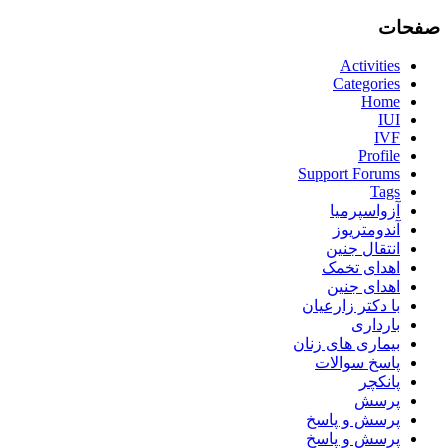
صفحات
Activities
Categories
Home
IUI
IVF
Profile
Support Forums
Tags
آزواسپرمیا
آندومتریوز
انتقال جنین
اهدای تخمک
اهدای جنین
با دکتر زارعیان
بارداری
بیماری های زنان
پاسخ سوالات
پانکچر
پرسش
پرسش و پاسخ
پرسش و پاسخ