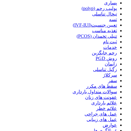
پساری
پولیپ رحم (polyp)
تبخال تناسلی
تسه
تعیین جنسیت(IVF-IUI)
تغذیه مناسب
تنبلی تخمدان (PCOS)
ثبت نام
خدمات
رحم جایگزین
روش PGD
زایمان
زگیل تناسلی
سرکلاژ
سفر
سقط های مکرر
سوالات متداول بارداری
عفونت های زنان
علائم بارداری
علائم خطر
عمل های جراحی
عمل های زیبایی
عوارض
غربالگری ها