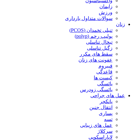
واکسیناسیون
زایمان
ورزش
سوالات متداول بارداری
زنان
تنبلی تخمدان (PCOS)
پولیپ رحم (polyp)
تبخال تناسلی
زگیل تناسلی
سقط های مکرر
عفونت های زنان
فیبروم
قاعدگی
کیست ها
یائسگی
یائسگی زودرس
عمل های جراحی
پانکچر
انتقال جنین
پساری
تسه
عمل های زیبایی
سرکلاژ
لاپاراسکوپی