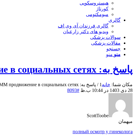
هیستروسکوپی
کورتاژ
میومکتومی
گالری
گالری فرزندان آی وی اف
ویدیو های دکتر زارعیان
سوالات پزشکی
مقالات پزشکی
جستجو
منو
منو
پاسخ به: SMM продвижение в социальных сетях
مکان شما:
خانه
1
/
پاسخ به: SMM продвижение в социальных сетях...
28 دی 1403 در 10:44 ب.ظ
#8093
ScottToobe
میهمان
полный осмотр у гинеколога