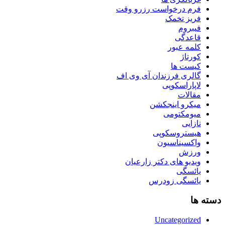
فرم درخواست رزرو وقت
فریز تخمک
فیبروم
قاعدگی
کلمه عبور
کورتاژ
کیست ها
گالری فرزندان آی وی اف
لاپاراسکوپی
مقالات
میکرو اینجکشن
میومکتومی
نازایی
هیستروسکوپی
واکسیناسیون
ورزش
ویدیو های دکتر زارعیان
یائسگی
یائسگی زودرس
دسته ها
Uncategorized