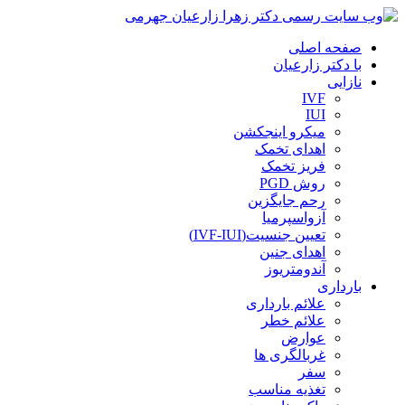
صفحه اصلی
با دکتر زارعیان
نازایی
IVF
IUI
میکرو اینجکشن
اهدای تخمک
فریز تخمک
روش PGD
رحم جایگزین
آزواسپرمیا
تعیین جنسیت(IVF-IUI)
اهدای جنین
آندومتریوز
بارداری
علائم بارداری
علائم خطر
عوارض
غربالگری ها
سفر
تغذیه مناسب